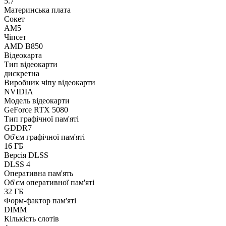
5.7
Материнська плата
Сокет
AM5
Чіпсет
AMD B850
Відеокарта
Тип відеокарти
дискретна
Виробник чіпу відеокарти
NVIDIA
Модель відеокарти
GeForce RTX 5080
Тип графічної пам'яті
GDDR7
Об'єм графічної пам'яті
16 ГБ
Версія DLSS
DLSS 4
Оперативна пам'ять
Об'єм оперативної пам'яті
32 ГБ
Форм-фактор пам'яті
DIMM
Кількість слотів