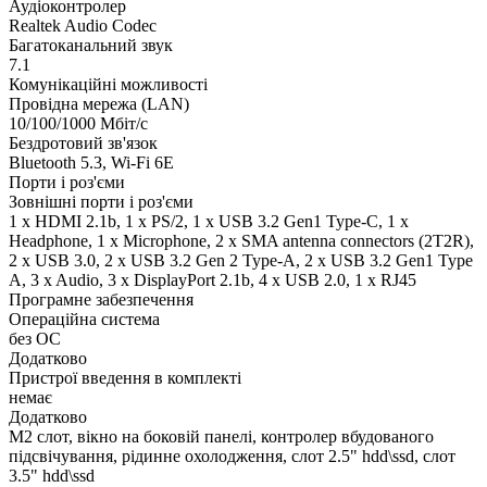
Аудіоконтролер
Realtek Audio Codec
Багатоканальний звук
7.1
Комунікаційні можливості
Провідна мережа (LAN)
10/100/1000 Мбіт/с
Бездротовий зв'язок
Bluetooth 5.3, Wi-Fi 6E
Порти і роз'єми
Зовнішні порти і роз'єми
1 x HDMI 2.1b, 1 x PS/2, 1 x USB 3.2 Gen1 Type-C, 1 x
Нeadphone, 1 х Microphone, 2 x SMA antenna connectors (2T2R),
2 x USB 3.0, 2 x USB 3.2 Gen 2 Type-A, 2 x USB 3.2 Gen1 Type
A, 3 x Audio, 3 x DisplayPort 2.1b, 4 x USB 2.0, 1 x RJ45
Програмне забезпечення
Операційна система
без ОС
Додатково
Пристрої введення в комплекті
немає
Додатково
M2 слот, вікно на боковій панелі, контролер вбудованого
підсвічування, рідинне охолодження, слот 2.5" hdd\ssd, слот
3.5" hdd\ssd