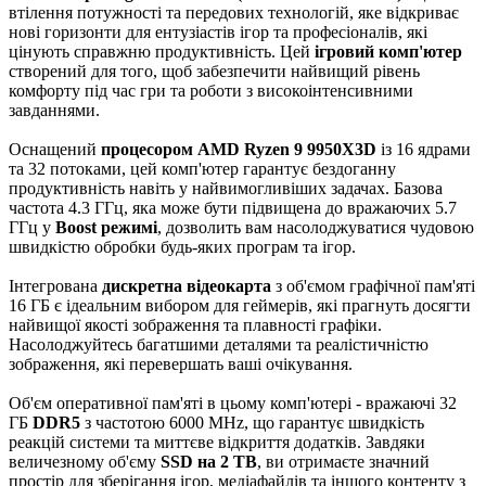
втілення потужності та передових технологій, яке відкриває
нові горизонти для ентузіастів ігор та професіоналів, які
цінують справжню продуктивність. Цей
ігровий комп'ютер
створений для того, щоб забезпечити найвищий рівень
комфорту під час гри та роботи з високоінтенсивними
завданнями.
Оснащений
процесором AMD Ryzen 9 9950X3D
із 16 ядрами
та 32 потоками, цей комп'ютер гарантує бездоганну
продуктивність навіть у найвимогливіших задачах. Базова
частота 4.3 ГГц, яка може бути підвищена до вражаючих 5.7
ГГц у
Boost режимі
, дозволить вам насолоджуватися чудовою
швидкістю обробки будь-яких програм та ігор.
Інтегрована
дискретна відеокарта
з об'ємом графічної пам'яті
16 ГБ є ідеальним вибором для геймерів, які прагнуть досягти
найвищої якості зображення та плавності графіки.
Насолоджуйтесь багатшими деталями та реалістичністю
зображення, які перевершать ваші очікування.
Об'єм оперативної пам'яті в цьому комп'ютері - вражаючі 32
ГБ
DDR5
з частотою 6000 MHz, що гарантує швидкість
реакцій системи та миттєве відкриття додатків. Завдяки
величезному об'єму
SSD на 2 TB
, ви отримаєте значний
простір для зберігання ігор, медіафайлів та іншого контенту з