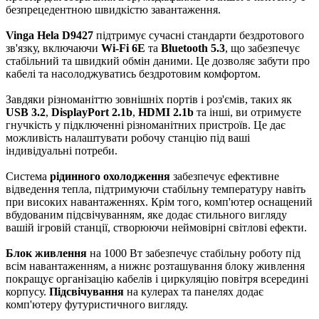
безпрецедентною швидкістю завантаження.
Vinga Hela D9427
підтримує сучасні стандарти бездротового
зв'язку, включаючи
Wi-Fi 6E
та
Bluetooth 5.3
, що забезпечує
стабільний та швидкий обмін даними. Це дозволяє забути про
кабелі та насолоджуватись бездротовим комфортом.
Завдяки різноманіттю зовнішніх портів і роз'ємів, таких як
USB 3.2
,
DisplayPort 2.1b
,
HDMI 2.1b
та інші, ви отримуєте
гнучкість у підключенні різноманітних пристроїв. Це дає
можливість налаштувати робочу станцію під ваші
індивідуальні потреби.
Система
рідинного охолодження
забезпечує ефективне
відведення тепла, підтримуючи стабільну температуру навіть
при високих навантаженнях. Крім того, комп'ютер оснащений
вбудованим підсвічуванням, яке додає стильного вигляду
вашій ігровій станції, створюючи неймовірні світлові ефекти.
Блок живлення
на 1000 Вт забезпечує стабільну роботу під
всім навантаженням, а нижнє розташування блоку живлення
покращує організацію кабелів і циркуляцію повітря всередині
корпусу.
Підсвічування
на кулерах та панелях додає
комп'ютеру футуристичного вигляду.