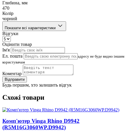
Глибина, мм
470
Колір
чорний
Показати всі характеристики
Відгуки
Оцінити товар
Ім'я
Ел. пошта
адресу не буде видно іншим
користувачам
Коментар
Відправити
Будь першим, хто залишить відгук
Схожі товари
Комп'ютер Vinga Rhino D9942
(R5M16G3060WP.D9942)