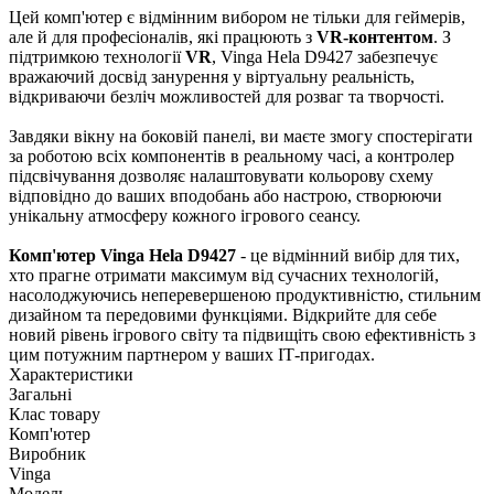
Цей комп'ютер є відмінним вибором не тільки для геймерів,
але й для професіоналів, які працюють з
VR-контентом
. З
підтримкою технології
VR
, Vinga Hela D9427 забезпечує
вражаючий досвід занурення у віртуальну реальність,
відкриваючи безліч можливостей для розваг та творчості.
Завдяки вікну на боковій панелі, ви маєте змогу спостерігати
за роботою всіх компонентів в реальному часі, а контролер
підсвічування дозволяє налаштовувати кольорову схему
відповідно до ваших вподобань або настрою, створюючи
унікальну атмосферу кожного ігрового сеансу.
Комп'ютер Vinga Hela D9427
- це відмінний вибір для тих,
хто прагне отримати максимум від сучасних технологій,
насолоджуючись неперевершеною продуктивністю, стильним
дизайном та передовими функціями. Відкрийте для себе
новий рівень ігрового світу та підвищіть свою ефективність з
цим потужним партнером у ваших ІТ-пригодах.
Характеристики
Загальні
Клас товару
Комп'ютер
Виробник
Vinga
Модель