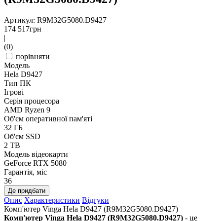
Артикул: R9M32G5080.D9427
174 517
грн
|
(0)
порівняти
Модель
Hela D9427
Тип ПК
Ігрові
Серія процесора
AMD Ryzen 9
Об'єм оперативної пам'яті
32 ГБ
Об'єм SSD
2 TB
Модель відеокарти
GeForce RTX 5080
Гарантія, міс
36
Де придбати
Опис
Характеристики
Відгуки
Комп'ютер Vinga Hela D9427 (R9M32G5080.D9427)
Комп'ютер Vinga Hela D9427 (R9M32G5080.D9427)
- це