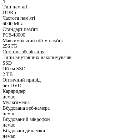
4
Тип пам'яті
DDR5
Частота пам'яті
6000 Mhz
Стандарт пам'яті
PC5-48000
Максимальний об'єм пам'яті
256 ГБ
Система зберігання
Типи внутрішніх накопичувачів
SSD
Об'єм SSD
2 TB
Оптичний привід
без DVD
Кардридер
немає
Мультимедіа
Вбудована веб-камера
немає
Вбудований мікрофон
немає
Вбудовані динаміки
немає