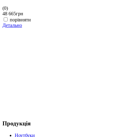
(0)
(
48 665
грн
4
порівняти
Детально
Д
Продукція
Ноутбуки