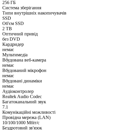
256 ГБ
Система зберігання
Типи внутрішніх накопичувачів
SSD
Об'єм SSD
2 TB
Оптичний привід
без DVD
Кардридер
немає
Мультимедіа
Вбудована веб-камера
немає
Вбудований мікрофон
немає
Вбудовані динаміки
немає
Аудіоконтролер
Realtek Audio Codec
Багатоканальний звук
7.1
Комунікаційні можливості
Провідна мережа (LAN)
10/100/1000 Мбіт/с
Бездротовий зв'язок