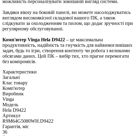
можливість персоналізувати зовнішній вигляд системи.
Завдяки вікну на боковій панелі, ви можете насолоджуватись
виглядом високоякісної складової вашого ПК, а також
слідкувати за охолодженням та пилом, що додає зручності при
регулярному обслуговуванні.
Комп'ютер Vinga Hela D9422
– це максимальна
продуктивність, надійність та гнучкість для найвимогливіших
задач, будь то ігри, створення контенту чи робота з великими
обсягами даних. Цей ПК – вибір тих, хто прагне перемогати
без компромісів.
Характеристики
Загальні
Клас товару
Комп'ютер
Виробник
Vinga
Модель
Hela D9422
Артикул
R9M64G5080WH.D9422
Гарантія, міс
36