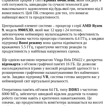
справжній прорив у світі
ігрових обчислень
, який поєднує в
собі потужність, швидкодію та сучасні технології для
максимального задоволення від будь-якої гри, незалежно від її
вимогливості. Цей ПК створено для тих, хто вимагає
найвищої якості та продуктивності.
Центральний елемент системи – процесор з серії
AMD Ryzen
9
, модель
9900X3D
, який має 12 ядер і 24 потоки,
забезпечуючи неймовірну мультизадачність та ефективність
роботи. Базова частота процесора становить 4.4 ГГц, а завдяки
підтримці
Boost режиму
вона здатна підніматися до
вражаючих 5.5 ГГц, гарантуючи миттєву реакцію та
продуктивність у найбільш напружених сценах.
Ще однією вагомою перевагою Vinga Hela D9422 є дискретна
відеокарта
з об'ємом графічної пам'яті 16 ГБ. Це дозволяє
насолоджуватися іграми у високій роздільній здатності та з
розширеними графічними налаштуваннями без найменших
лагів. Завдяки підтримці
VR
, система готова занурити вас у
неймовірний світ віртуальної реальності.
Оперативна пам'ять об'ємом 64 ГБ, типу
DDR5
з частотою
6000 МГц, забезпечує швидкий відклик додатків та плавну
роботу системи навіть у критичних навантаженнях. Це
означає, що продуктивність комп'ютера залишається на висоті