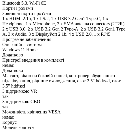
Bluetooth 5.3, Wi-Fi 6E
Порти і роз'єми
Зовнішні порти і роз'єми
1 x HDMI 2.1b, 1 x PS/2, 1 x USB 3.2 Gen1 Type-C, 1 x
Нeadphone, 1 х Microphone, 2 x SMA antenna connectors (2T2R),
2 x USB 3.0, 2 x USB 3.2 Gen 2 Type-A, 2 x USB 3.2 Gen1 Type
A, 3 x Audio, 3 x DisplayPort 2.1b, 4 x USB 2.0, 1 x RJ45
Програмне забезпечення
Операційна система
Windows 11 Home
Додатково
Пристрої введення в комплекті
немає
Додатково
M2 слот, вікно на боковій панелі, контролер вбудованого
підсвічування, рідинне охолодження, слот 2.5" hdd\ssd, слот
3.5" hdd\ssd
З підтримкою VR
так
З підтримкою СВО
так
Можливість кріплення VESA
немає
Корпус
Модель корпусу