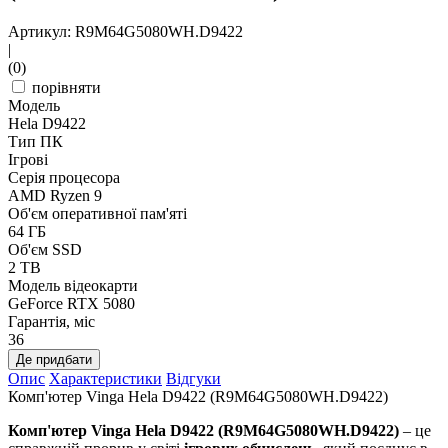
Артикул: R9M64G5080WH.D9422
|
(0)
порівняти
Модель
Hela D9422
Тип ПК
Ігрові
Серія процесора
AMD Ryzen 9
Об'єм оперативної пам'яті
64 ГБ
Об'єм SSD
2 TB
Модель відеокарти
GeForce RTX 5080
Гарантія, міс
36
Де придбати
Опис
Характеристики
Відгуки
Комп'ютер Vinga Hela D9422 (R9M64G5080WH.D9422)
Комп'ютер Vinga Hela D9422 (R9M64G5080WH.D9422)
– це