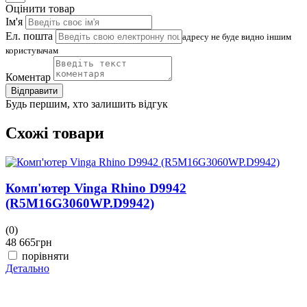
Оцінити товар
Ім'я
Ел. пошта
адресу не буде видно іншим
користувачам
Коментар
Відправити
Будь першим, хто залишить відгук
Схожі товари
Комп'ютер Vinga Rhino D9942
(R5M16G3060WP.D9942)
(0)
(
48 665
грн
4
порівняти
Детально
Д