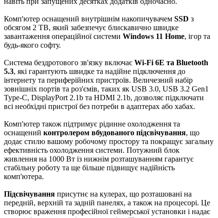
навіть при запущених десятках додатків одночасно.
Комп'ютер оснащений внутрішнім накопичувачем
SSD
з
обсягом 2 TB, який забезпечує блискавично швидке
завантаження операційної системи
Windows 11 Home
, ігор та
будь-якого софту.
Система бездротового зв'язку включає
Wi-Fi 6E та Bluetooth
5.3
, які гарантують швидке та надійне підключення до
інтернету та периферійних пристроїв. Величезний набір
зовнішніх портів та роз'ємів, таких як USB 3.0, USB 3.2 Gen1
Type-C, DisplayPort 2.1b та HDMI 2.1b, дозволяє підключати
всі необхідні пристрої без потреби в адаптерах або хабах.
Комп'ютер також підтримує рідинне охолодження та
оснащений
контролером вбудованого підсвічування
, що
додає стилю вашому робочому простору та покращує загальну
ефективність охолодження системи. Потужний блок
живлення на 1000 Вт із нижнім розташуванням гарантує
стабільну роботу та ще більше підвищує надійність
комп'ютера.
Підсвічування
присутнє на кулерах, що розташовані на
передній, верхній та задній панелях, а також на процесорі. Це
створює враження професійної геймерської установки і надає