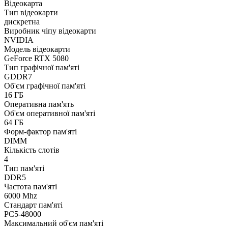
Відеокарта
Тип відеокарти
дискретна
Виробник чіпу відеокарти
NVIDIA
Модель відеокарти
GeForce RTX 5080
Тип графічної пам'яті
GDDR7
Об'єм графічної пам'яті
16 ГБ
Оперативна пам'ять
Об'єм оперативної пам'яті
64 ГБ
Форм-фактор пам'яті
DIMM
Кількість слотів
4
Тип пам'яті
DDR5
Частота пам'яті
6000 Mhz
Стандарт пам'яті
PC5-48000
Максимальний об'єм пам'яті