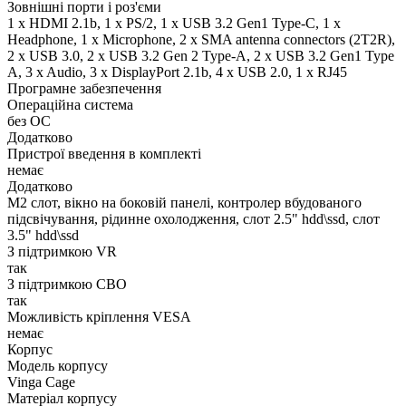
Зовнішні порти і роз'єми
1 x HDMI 2.1b, 1 x PS/2, 1 x USB 3.2 Gen1 Type-C, 1 x
Нeadphone, 1 х Microphone, 2 x SMA antenna connectors (2T2R),
2 x USB 3.0, 2 x USB 3.2 Gen 2 Type-A, 2 x USB 3.2 Gen1 Type
A, 3 x Audio, 3 x DisplayPort 2.1b, 4 x USB 2.0, 1 x RJ45
Програмне забезпечення
Операційна система
без ОС
Додатково
Пристрої введення в комплекті
немає
Додатково
M2 слот, вікно на боковій панелі, контролер вбудованого
підсвічування, рідинне охолодження, слот 2.5" hdd\ssd, слот
3.5" hdd\ssd
З підтримкою VR
так
З підтримкою СВО
так
Можливість кріплення VESA
немає
Корпус
Модель корпусу
Vinga Cage
Матеріал корпусу