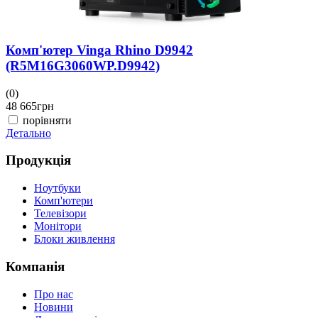
Комп'ютер Vinga Rhino D9942
(R5M16G3060WP.D9942)
(0)
48 665
грн
порівняти
Детально
Продукція
Ноутбуки
Комп'ютери
Телевізори
Монітори
Блоки живлення
Компанія
Про нас
Новини