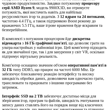
чудовою продуктивністю. Завдяки потужному
процесору
серії AMD Ryzen 9
, модель 9900X3D, ви отримуєте
потужність, якої вистачить навіть для найбільш
ресурсомістких ігор та додатків. З
12 ядрам та 24 потоками
,
частотою 4.4 ГГц, а також підтримкою Boost режиму до
вражаючих 5.5 ГГц, ваше ігрове враження буде яскравим та
безперебійним.
В комплекті з потужним процесором йде
дискретна
відеокарта
з
16 ГБ графічної пам'яті
, що дозволяє грати на
ультра-настройках у найновіші ігри. Цей комп'ютер підходить
як для звичайної гри, так і для занурення у світ VR, оскільки
підтримує віртуальну реальність.
Комп'ютер оснащено значним об'ємом
оперативної пам'яті в
32 ГБ
типу DDR5, що працює на частоті 6000 Mhz. Це
забезпечує блискавичну реакцію інтерфейсу та високу
швидкість обробки даних, дозволяючи вам одночасно грати,
транслювати та працювати з іншими програмами без
затримок.
Інтерфейс SSD на 2 TB
забезпечує достатньо місця для
зберігання ігор, програм та файлів, швидкість зчитування та
запису даних ставлять його на порядок вище від класичних
жорстких дисків, що зменшує час завантаження та підвищує