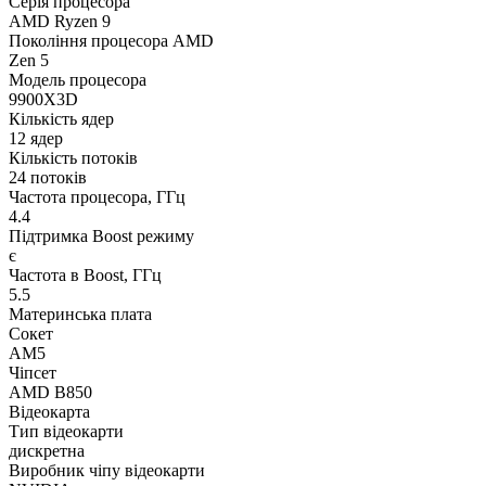
Серія процесора
AMD Ryzen 9
Покоління процесора AMD
Zen 5
Модель процесора
9900X3D
Кількість ядер
12 ядер
Кількість потоків
24 потоків
Частота процесора, ГГц
4.4
Підтримка Boost режиму
є
Частота в Boost, ГГц
5.5
Материнська плата
Сокет
AM5
Чіпсет
AMD B850
Відеокарта
Тип відеокарти
дискретна
Виробник чіпу відеокарти