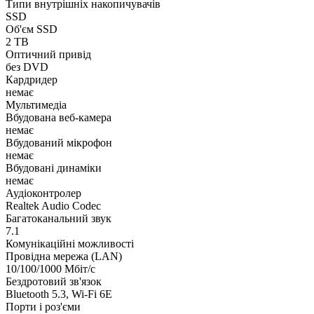
Типи внутрішніх накопичувачів
SSD
Об'єм SSD
2 TB
Оптичний привід
без DVD
Кардридер
немає
Мультимедіа
Вбудована веб-камера
немає
Вбудований мікрофон
немає
Вбудовані динаміки
немає
Аудіоконтролер
Realtek Audio Codec
Багатоканальний звук
7.1
Комунікаційні можливості
Провідна мережа (LAN)
10/100/1000 Мбіт/с
Бездротовий зв'язок
Bluetooth 5.3, Wi-Fi 6E
Порти і роз'єми