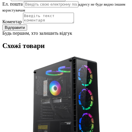
Ел. пошта
адресу не буде видно іншим
користувачам
Коментар
Відправити
Будь першим, хто залишить відгук
Схожі товари
(
4
Д