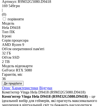
Артикул: R9M32G5080.D9418
169 549
грн
|
(0)
порівняти
Модель
Hela D9418
Тип ПК
Ігрові
Серія процесора
AMD Ryzen 9
Об'єм оперативної пам'яті
32 ГБ
Об'єм SSD
2 TB
Модель відеокарти
GeForce RTX 5080
Гарантія, міс
36
Де придбати
Опис
Характеристики
Відгуки
Комп'ютер Vinga Hela D9418 (R9M32G5080.D9418)
Комп'ютер Vinga Hela D9418 (R9M32G5080.D9418)
– це
ідеальний вибір для геймерів, які прагнуть максимального
занурення в віртуальний світ та бажають насолодитися