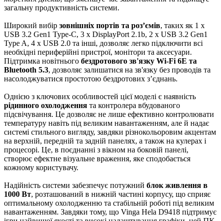
загальну продуктивність системи.
Широкий вибір
зовнішніх портів та роз’ємів
, таких як 1 x
USB 3.2 Gen1 Type-C, 3 x DisplayPort 2.1b, 2 x USB 3.2 Gen1
Type A, 4 x USB 2.0 та інші, дозволяє легко підключити всі
необхідні периферійні пристрої, монітори та аксесуари.
Підтримка новітнього
бездротового зв'язку Wi-Fi 6E та
Bluetooth 5.3
, дозволяє залишатися на зв'язку без проводів та
насолоджуватися простотою бездротових з’єднань.
Однією з ключових особливостей цієї моделі є наявність
рідинного охолодження
та контролера вбудованого
підсвічування. Це дозволяє не лише ефективно контролювати
температуру навіть під великим навантаженням, але й надає
системі стильного вигляду, завдяки різнокольоровим акцентам
на верхній, передній та задній панелях, а також на кулерах і
процесорі. Це, в поєднанні з вікном на боковій панелі,
створює ефектне візуальне враження, яке сподобається
кожному користувачу.
Надійність системи забезпечує потужний
блок живлення в
1000 Вт
, розташований в нижній частині корпусу, що сприяє
оптимальному охолодженню та стабільній роботі під великим
навантаженням. Завдяки тому, що Vinga Hela D9418 підтримує
ігри найвищої якості та високі налаштування графіки, цей ПК