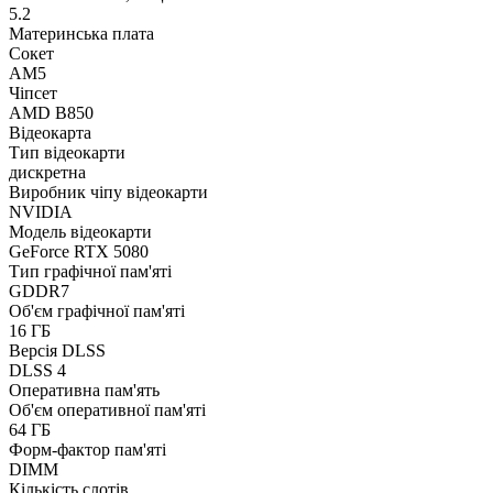
5.2
Материнська плата
Сокет
AM5
Чіпсет
AMD B850
Відеокарта
Тип відеокарти
дискретна
Виробник чіпу відеокарти
NVIDIA
Модель відеокарти
GeForce RTX 5080
Тип графічної пам'яті
GDDR7
Об'єм графічної пам'яті
16 ГБ
Версія DLSS
DLSS 4
Оперативна пам'ять
Об'єм оперативної пам'яті
64 ГБ
Форм-фактор пам'яті
DIMM
Кількість слотів