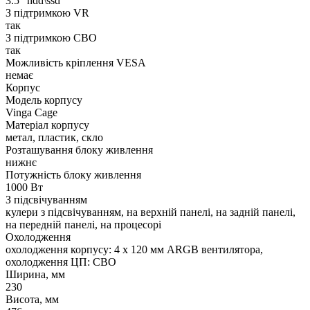
3.5" hdd\ssd
З підтримкою VR
так
З підтримкою СВО
так
Можливість кріплення VESA
немає
Корпус
Модель корпусу
Vinga Cage
Матеріал корпусу
метал, пластик, скло
Розташування блоку живлення
нижнє
Потужність блоку живлення
1000 Вт
З підсвічуванням
кулери з підсвічуванням, на верхній панелі, на задній панелі,
на передній панелі, на процесорі
Охолодження
охолодження корпусу: 4 x 120 мм ARGB вентилятора,
охолодження ЦП: СВО
Ширина, мм
230
Висота, мм