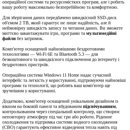
операційної системи та ресурсомістких програм, але і робить
вашу роботу максимально безперебійною та комфортною.
Для зберігання даних передбачено швидкісний SSD-диск
об'ємом 2 TB, який гарантує не лише надійність, але й
неймовірну швидкість запису та читання даних. Ви зможете
миттєво завантажувати ігри, програми та
мультимедійні
файли
без затримок.
Комп'ютер оснащений найновішими бездротовими
технологіями — Wi-Fi 6E та Bluetooth 5.3 — для
безкоштовного та швидкісного підключення до інтернету і
бездротових пристроїв.
Операційна система Windows 11 Home надає сучасний
інтерфейс та легкість у користуванні, підтримуючи найновіші
програми та технології, що роблять ваш комп'ютер ще
зручнішим у користуванні.
Додатково, комп'ютер оснащений унікальним дизайном із
вікном на боковій панелі та вбудованим
підсвічуванням
,
контрольованим через спеціальний контролер, що створює
неповторну атмосферу під час гри або роботи. Рідинне
охолодження та підтримка системи водного охолодження
(СВО) гарантують ефективне відведення тепла навіть під