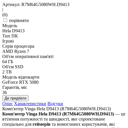
Артикул: R7M64G5080WH.D9413
|
(0)
порівняти
Модель
Hela D9413
Тип ПК
Ігрові
Серія процесора
AMD Ryzen 7
Об'єм оперативної пам'яті
64 ГБ
Об'єм SSD
2 TB
Модель відеокарти
GeForce RTX 5080
Гарантія, міс
36
Де придбати
Опис
Характеристики
Відгуки
Комп'ютер Vinga Hela D9413 (R7M64G5080WH.D9413)
Комп'ютер Vinga Hela D9413 (R7M64G5080WH.D9413)
— це
втілення потужності та швидкості, яке спроектоване
спеціально для
геймерів
та вимогливих користувачів, які