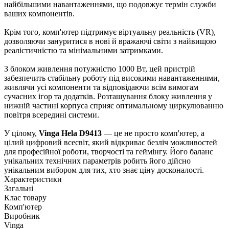
найбільшими навантаженнями, що подовжує термін служби
ваших компонентів.
Крім того, комп'ютер підтримує віртуальну реальність (VR),
дозволяючи зануритися в нові й вражаючі світи з найвищою
реалістичністю та мінімальними затримками.
З блоком живлення потужністю 1000 Вт, цей пристрій
забезпечить стабільну роботу під високими навантаженнями,
живлячи усі компоненти та відповідаючи всім вимогам
сучасних ігор та додатків. Розташування блоку живлення у
нижній частині корпуса сприяє оптимальному циркулюванню
повітря всередині системи.
У цілому,
Vinga Hela D9413
— це не просто комп'ютер, а
цілий цифровий всесвіт, який відкриває безліч можливостей
для професійної роботи, творчості та геймінгу. Його баланс
унікальних технічних параметрів робить його дійсно
унікальним вибором для тих, хто знає ціну досконалості.
Характеристики
Загальні
Клас товару
Комп'ютер
Виробник
Vinga