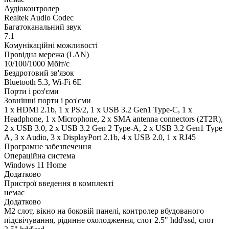
Аудіоконтролер
Realtek Audio Codec
Багатоканальний звук
7.1
Комунікаційні можливості
Провідна мережа (LAN)
10/100/1000 Мбіт/с
Бездротовий зв'язок
Bluetooth 5.3, Wi-Fi 6E
Порти і роз'єми
Зовнішні порти і роз'єми
1 x HDMI 2.1b, 1 x PS/2, 1 x USB 3.2 Gen1 Type-C, 1 x
Нeadphone, 1 х Microphone, 2 x SMA antenna connectors (2T2R),
2 x USB 3.0, 2 x USB 3.2 Gen 2 Type-A, 2 x USB 3.2 Gen1 Type
A, 3 x Audio, 3 x DisplayPort 2.1b, 4 x USB 2.0, 1 x RJ45
Програмне забезпечення
Операційна система
Windows 11 Home
Додатково
Пристрої введення в комплекті
немає
Додатково
M2 слот, вікно на боковій панелі, контролер вбудованого
підсвічування, рідинне охолодження, слот 2.5" hdd\ssd, слот