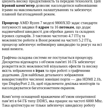
цінують високу продуктивність та передові технології. Цей
ігровий комп'ютер
дозволяє насолодитися найновішими
іграми на максимальних налаштуваннях та забезпечує
плавний багатозадачний режим.
Процесор
AMD Ryzen 7 моделі 9800X3D задає стандарти
потужності завдяки 8
ядрам
та 16
потокам
, що додає
надзвичайної швидкості для обробки даних та складних
ігрових сценаріїв. З тактовою частотою 4.7 ГГц та
можливістю роботи в Boost режимі на частоті 5.2 ГГц,
процесор забезпечує неймовірну швидкодію та реагує на всі
ваші вимоги.
Графічна складова системи не поступається процесору.
Дискретна відеокарта з об'ємом пам'яті 16 ГБ забезпечує
розкриття всіх можливостей візуальних ефектів та високу
якість зображення в
іграх
та при роботі з графічними
додатками. Для найбільш детального зображення
використовуйте численні зовнішні порти — два HDMI 2.1b,
три DisplayPort 2.1b, щоб підключити декілька моніторів та
насолоджуватися багатосюжетним екраном.
Комп’ютер оснащений вражаючим об’ємом оперативної
пам’яті в 64 ГБ типу DDR5, яка працює на частоті 6000 Mhz.
Така архітектура не тільки забезпечує швидкісну роботу