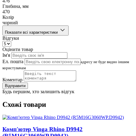
476
Глибина, мм
470
Колір
чорний
Показати всі характеристики
Відгуки
Оцінити товар
Ім'я
Ел. пошта
адресу не буде видно іншим
користувачам
Коментар
Відправити
Будь першим, хто залишить відгук
Схожі товари
Комп'ютер Vinga Rhino D9942
(R5M16G3060WP.D9942)