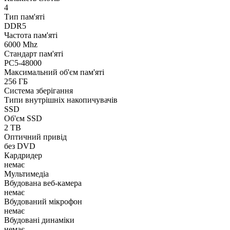
4
Тип пам'яті
DDR5
Частота пам'яті
6000 Mhz
Стандарт пам'яті
PC5-48000
Максимальний об'єм пам'яті
256 ГБ
Система зберігання
Типи внутрішніх накопичувачів
SSD
Об'єм SSD
2 TB
Оптичний привід
без DVD
Кардридер
немає
Мультимедіа
Вбудована веб-камера
немає
Вбудований мікрофон
немає
Вбудовані динаміки
немає