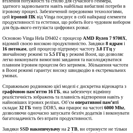
втілення потужності та стилю для сучасного геймера,
здатного задовольнити навіть найбільш вибагливі потреби в
ігровому процесі. Забезпечений передовими технологіями,
цей
ігровий ПК
від Vinga поєднує в собі найкращі елементи
продуктивності та естетики, що робить його чудовим вибором
для будь-якого ентузіаста цифрових розваг.
Основою Vinga Hela D9402 є процесор
AMD Ryzen 7 9700X
,
відомий своєю високою продуктивністю. Завдяки
8 ядрам
і
16 потокам
, цей процесор підтримує частоту
3.8 ГГц
у
звичайному режимі та
5.5 ГГц
у режимі Boost, що дозволяє
легко виконувати вимогливі завдання та насолоджуватися
плавним ігровим процесом без затримок. Збільшення частоти
в Boost режимі гарантує високу швидкодію в екстремальних
умовах.
Справжньою родзинкою цієї моделі є дискретна відеокарта з
графічною пам'яттю 16 ГБ
, яка забезпечує відмінну
реалістичність зображень та плавність відтворення навіть у
найновіших ігрових релізах. Об’єм
оперативної пам’яті
складає
32 ГБ
типу DDR5, яка працює на частоті
6000 Mhz
,
дозволяючи одночасно запускати безліч додатків і виконувати
багатозадачність без втрати продуктивності.
Завдяки
SSD накопичувачу
на
2 TB
, ви отримуєте не тільки