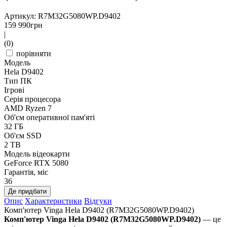
Артикул: R7M32G5080WP.D9402
159 990
грн
|
(0)
порівняти
Модель
Hela D9402
Тип ПК
Ігрові
Серія процесора
AMD Ryzen 7
Об'єм оперативної пам'яті
32 ГБ
Об'єм SSD
2 TB
Модель відеокарти
GeForce RTX 5080
Гарантія, міс
36
Де придбати
Опис
Характеристики
Відгуки
Комп'ютер Vinga Hela D9402 (R7M32G5080WP.D9402)
Комп'ютер Vinga Hela D9402 (R7M32G5080WP.D9402)
— це