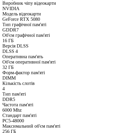
Виробник чіпу відеокарти
NVIDIA
Модель відеокарти
GeForce RTX 5080
Тип графічної пам'яті
GDDR7
Об'єм графічної пам'яті
16 ГБ
Версія DLSS
DLSS 4
Оперативна пам'ять
Об'єм оперативної пам'яті
32 ГБ
Форм-фактор пам'яті
DIMM
Кількість слотів
4
Тип пам'яті
DDR5
Частота пам'яті
6000 Mhz
Стандарт пам'яті
PC5-48000
Максимальний об'єм пам'яті
256 ГБ