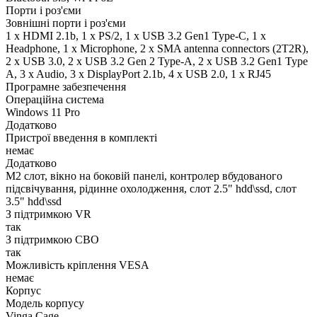
Порти і роз'єми
Зовнішні порти і роз'єми
1 x HDMI 2.1b, 1 x PS/2, 1 x USB 3.2 Gen1 Type-C, 1 x
Нeadphone, 1 х Microphone, 2 x SMA antenna connectors (2T2R),
2 x USB 3.0, 2 x USB 3.2 Gen 2 Type-A, 2 x USB 3.2 Gen1 Type
A, 3 x Audio, 3 x DisplayPort 2.1b, 4 x USB 2.0, 1 x RJ45
Програмне забезпечення
Операційна система
Windows 11 Pro
Додатково
Пристрої введення в комплекті
немає
Додатково
M2 слот, вікно на боковій панелі, контролер вбудованого
підсвічування, рідинне охолодження, слот 2.5" hdd\ssd, слот
3.5" hdd\ssd
З підтримкою VR
так
З підтримкою СВО
так
Можливість кріплення VESA
немає
Корпус
Модель корпусу
Vinga Cage