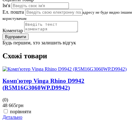
Ім'я
Ел. пошта
адресу не буде видно іншим
користувачам
Коментар
Відправити
Будь першим, хто залишить відгук
Схожі товари
Комп'ютер Vinga Rhino D9942
(R5M16G3060WP.D9942)
(0)
(
48 665
грн
4
порівняти
Детально
Д