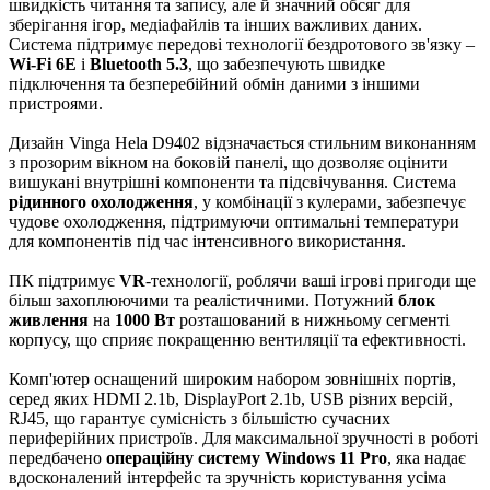
швидкість читання та запису, але й значний обсяг для
зберігання ігор, медіафайлів та інших важливих даних.
Система підтримує передові технології бездротового зв'язку –
Wi-Fi 6E
і
Bluetooth 5.3
, що забезпечують швидке
підключення та безперебійний обмін даними з іншими
пристроями.
Дизайн Vinga Hela D9402 відзначається стильним виконанням
з прозорим вікном на боковій панелі, що дозволяє оцінити
вишукані внутрішні компоненти та підсвічування. Система
рідинного охолодження
, у комбінації з кулерами, забезпечує
чудове охолодження, підтримуючи оптимальні температури
для компонентів під час інтенсивного використання.
ПК підтримує
VR
-технології, роблячи ваші ігрові пригоди ще
більш захоплюючими та реалістичними. Потужний
блок
живлення
на
1000 Вт
розташований в нижньому сегменті
корпусу, що сприяє покращенню вентиляції та ефективності.
Комп'ютер оснащений широким набором зовнішніх портів,
серед яких HDMI 2.1b, DisplayPort 2.1b, USB різних версій,
RJ45, що гарантує сумісність з більшістю сучасних
периферійних пристроїв. Для максимальної зручності в роботі
передбачено
операційну систему Windows 11 Pro
, яка надає
вдосконалений інтерфейс та зручність користування усіма