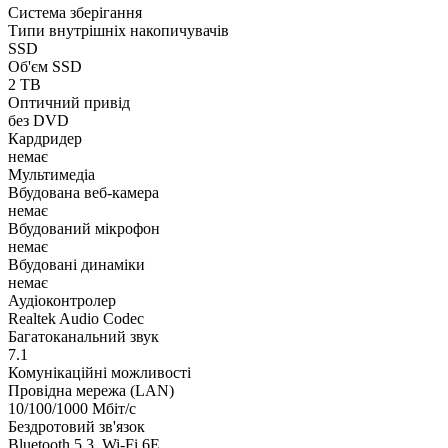
Система зберігання
Типи внутрішніх накопичувачів
SSD
Об'єм SSD
2 TB
Оптичний привід
без DVD
Кардридер
немає
Мультимедіа
Вбудована веб-камера
немає
Вбудований мікрофон
немає
Вбудовані динаміки
немає
Аудіоконтролер
Realtek Audio Codec
Багатоканальний звук
7.1
Комунікаційні можливості
Провідна мережа (LAN)
10/100/1000 Мбіт/с
Бездротовий зв'язок
Bluetooth 5.3, Wi-Fi 6E