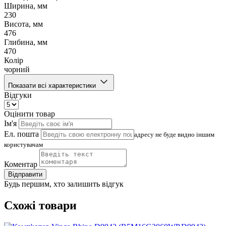
Ширина, мм
230
Висота, мм
476
Глибина, мм
470
Колір
чорний
Показати всі характеристики
Відгуки
Оцінити товар
Ім'я
Ел. пошта
адресу не буде видно іншим
користувачам
Коментар
Відправити
Будь першим, хто залишить відгук
Схожі товари