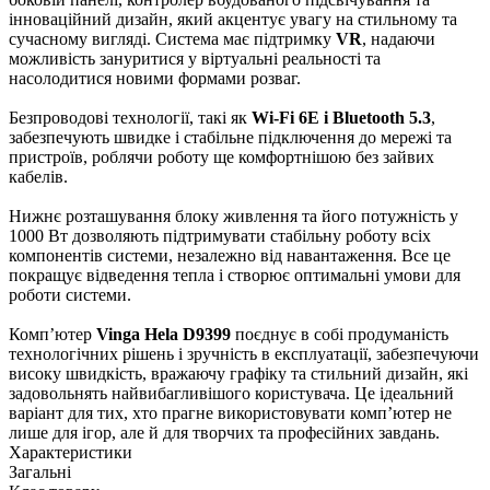
інноваційний дизайн, який акцентує увагу на стильному та
сучасному вигляді. Система має підтримку
VR
, надаючи
можливість зануритися у віртуальні реальності та
насолодитися новими формами розваг.
Безпроводові технології, такі як
Wi-Fi 6E і Bluetooth 5.3
,
забезпечують швидке і стабільне підключення до мережі та
пристроїв, роблячи роботу ще комфортнішою без зайвих
кабелів.
Нижнє розташування блоку живлення та його потужність у
1000 Вт дозволяють підтримувати стабільну роботу всіх
компонентів системи, незалежно від навантаження. Все це
покращує відведення тепла і створює оптимальні умови для
роботи системи.
Комп’ютер
Vinga Hela D9399
поєднує в собі продуманість
технологічних рішень і зручність в експлуатації, забезпечуючи
високу швидкість, вражаючу графіку та стильний дизайн, які
задовольнять найвибагливішого користувача. Це ідеальний
варіант для тих, хто прагне використовувати комп’ютер не
лише для ігор, але й для творчих та професійних завдань.
Характеристики
Загальні