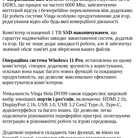
DDR5, що працює на частоті 6000 Mhz, забезпечуючи
миттєвий відгук і безперебійне переключення між додатками.
Це робить системи Vinga особливо продуктивними для ігор,
редагування відео або будь-якої комерційної діяльності.
Комп'ютер оснащений 1 TB
SSD-накопичувачем
, що
гарантує надзвичайно швидке завантаження систем, додатків
та ігор. Це не лише додає швидкості роботи, але й забезпечує
значний обсяг пам'яті для зберігання ваших файлів.
Операційна система Windows 11 Pro
, встановлена на цьому
комп’ютері, створює додаткову зручність у користуванні,
оскільки вона надає багато нових функцій та покращену
продуктивність, що дозволяє максимально ефективно
користуватися комп’ютером.
Унікальність Vinga Hela D9399 також підкреслює широкий
вибір зовнішніх
портів і роз’ємів
, включаючи: HDMI 2.1b,
DisplayPort 2.1b, USB 3.0, USB 3.2 Gen2 Type-A, Type-C,
аудіоінтерфейси та багато інших. Це дозволяє легко
підключати різноманітні периферійні пристрої, полегшуючи
інтеграцію в різноманітні робочі та ігрові середовища.
Додаткові переваги складають такі функції, як вікно на
боковій панелі, контролер вбудованого підсвічування та