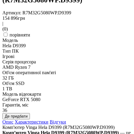
Артикул: R7M32G5080WP.D9399
154 896
грн
|
(0)
порівняти
Модель
Hela D9399
Тип ПК
Ігрові
Серія процесора
AMD Ryzen 7
Об'єм оперативної пам'яті
32 ГБ
Об'єм SSD
1 TB
Модель відеокарти
GeForce RTX 5080
Гарантія, міс
36
Де придбати
Опис
Характеристики
Відгуки
Комп'ютер Vinga Hela D9399 (R7M32G5080WP.D9399)
Комп’ютер Vinga Hela D9399 (R7M32G5080WP.D9399)
— це