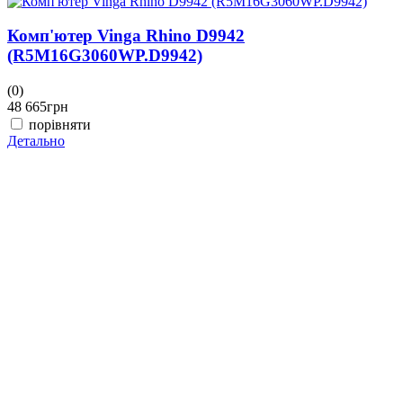
Комп'ютер Vinga Rhino D9942
(R5M16G3060WP.D9942)
(0)
(
48 665
грн
4
порівняти
Детально
Д