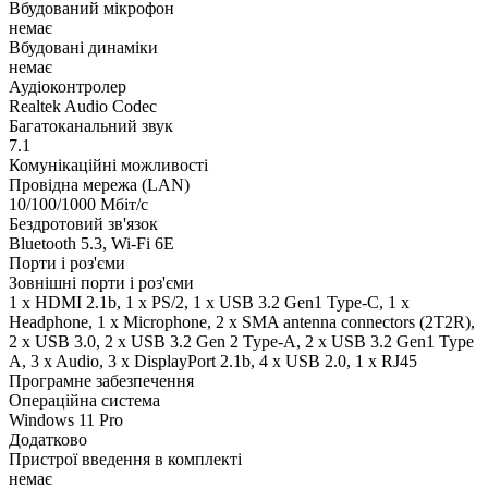
Вбудований мікрофон
немає
Вбудовані динаміки
немає
Аудіоконтролер
Realtek Audio Codec
Багатоканальний звук
7.1
Комунікаційні можливості
Провідна мережа (LAN)
10/100/1000 Мбіт/с
Бездротовий зв'язок
Bluetooth 5.3, Wi-Fi 6E
Порти і роз'єми
Зовнішні порти і роз'єми
1 x HDMI 2.1b, 1 x PS/2, 1 x USB 3.2 Gen1 Type-C, 1 x
Нeadphone, 1 х Microphone, 2 x SMA antenna connectors (2T2R),
2 x USB 3.0, 2 x USB 3.2 Gen 2 Type-A, 2 x USB 3.2 Gen1 Type
A, 3 x Audio, 3 x DisplayPort 2.1b, 4 x USB 2.0, 1 x RJ45
Програмне забезпечення
Операційна система
Windows 11 Pro
Додатково
Пристрої введення в комплекті
немає