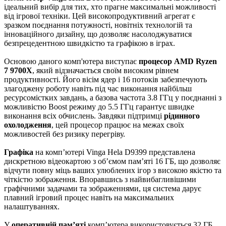
ідеальний вибір для тих, хто прагне максимальні можливості
від ігрової техніки. Цей високопродуктивний агрегат є
зразком поєднання потужності, новітніх технологій та
інноваційного дизайну, що дозволяє насолоджуватися
безпрецедентною швидкістю та графікою в іграх.
Основою даного комп'ютера виступає
процесор AMD Ryzen
7 9700X
, який відзначається своїм високим рівнем
продуктивності. Його вісім ядер і 16 потоків забезпечують
злагоджену роботу навіть під час виконання найбільш
ресурсомістких завдань, а базова частота 3.8 ГГц у поєднанні з
можливістю Boost режиму до 5.5 ГГц гарантує швидке
виконання всіх обчислень. Завдяки підтримці
рідинного
охолодження
, цей процесор працює на межах своїх
можливостей без ризику перегріву.
Графіка
на комп’ютері Vinga Hela D9399 представлена
дискретною відеокартою з об’ємом пам’яті 16 ГБ, що дозволяє
відчути повну міць ваших улюблених ігор з високою якістю та
чіткістю зображення. Впоравшись з найвибагливішими
графічними задачами та зображеннями, ця система дарує
плавний ігровий процес навіть на максимальних
налаштуваннях.
У
оперативній пам’яті
комп’ютера використовується 32 ГБ