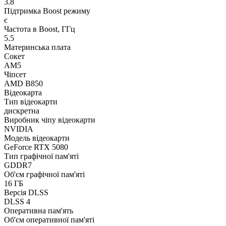
3.8
Підтримка Boost режиму
є
Частота в Boost, ГГц
5.5
Материнська плата
Сокет
AM5
Чіпсет
AMD B850
Відеокарта
Тип відеокарти
дискретна
Виробник чіпу відеокарти
NVIDIA
Модель відеокарти
GeForce RTX 5080
Тип графічної пам'яті
GDDR7
Об'єм графічної пам'яті
16 ГБ
Версія DLSS
DLSS 4
Оперативна пам'ять
Об'єм оперативної пам'яті