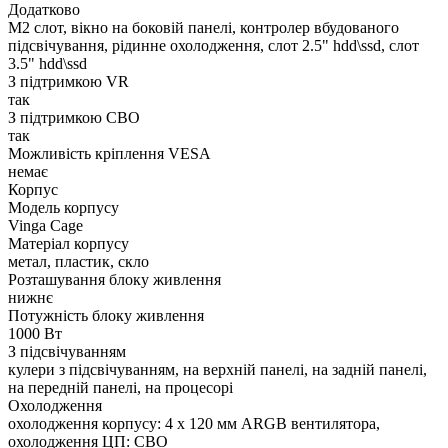
Додатково
M2 слот, вікно на боковій панелі, контролер вбудованого
підсвічування, рідинне охолодження, слот 2.5" hdd\ssd, слот
3.5" hdd\ssd
З підтримкою VR
так
З підтримкою СВО
так
Можливість кріплення VESA
немає
Корпус
Модель корпусу
Vinga Cage
Матеріал корпусу
метал, пластик, скло
Розташування блоку живлення
нижнє
Потужність блоку живлення
1000 Вт
З підсвічуванням
кулери з підсвічуванням, на верхній панелі, на задній панелі,
на передній панелі, на процесорі
Охолодження
охолодження корпусу: 4 x 120 мм ARGB вентилятора,
охолодження ЦП: СВО