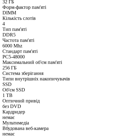
32 ГБ
Форм-фактор пам'яті
DIMM
Кількість слотів
4
Тип пам'яті
DDR5
Частота пам'яті
6000 Mhz
Стандарт пам'яті
PC5-48000
Максимальний об'єм пам'яті
256 ГБ
Система зберігання
Типи внутрішніх накопичувачів
SSD
Об'єм SSD
1 TB
Оптичний привід
без DVD
Кардридер
немає
Мультимедіа
Вбудована веб-камера
немає