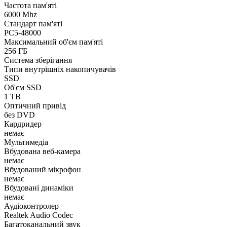
Частота пам'яті
6000 Mhz
Стандарт пам'яті
PC5-48000
Максимальний об'єм пам'яті
256 ГБ
Система зберігання
Типи внутрішніх накопичувачів
SSD
Об'єм SSD
1 TB
Оптичний привід
без DVD
Кардридер
немає
Мультимедіа
Вбудована веб-камера
немає
Вбудований мікрофон
немає
Вбудовані динаміки
немає
Аудіоконтролер
Realtek Audio Codec
Багатоканальний звук