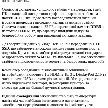
до навантажень.
Однією зі складових успішного геймінгу є відеокарта, і цей
ПК оснащений дискретною графічною карткою з обсягом
пам'яті 16 ГБ, яка надає змогу насолоджуватися плавним
ігровим процесом з високими налаштуваннями графіки.
Система також оснащена 32 ГБ
оперативної пам'яті DDR5
з
частотою 6000 MHz, що гарантує швидкий відгук та
безперебійну роботу при виконанні складних завдань.
Для зберігання даних у Vinga Hela D9397 передбачено 1 TB
SSD
, що забезпечує високошвидкісне завантаження ігор та
додатків. Крім того, комп'ютер підтримує останні стандарти
бездротового зв'язку
Wi-Fi 6E та Bluetooth 5.3
, що забезпечує
стабільне підключення до інтернету та бездротових пристроїв.
Комп'ютер обладнаний різноманітними зовнішніми
інтерфейсами, включно з 1 x HDMI 2.1b, 3 x DisplayPort 2.1b та
численними USB-портами різних версій. Усе це дозволяє
легко підключати монітори, периферійні пристрої та
аксесуари для ще більшої зручності користування.
Рідинне охолодження
забезпечує стабільну температуру
навіть під час найбільш інтенсивного навантаження,
запобігаючи перегріванню компонентів і забезпечуючи