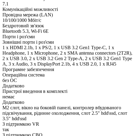
7.1
Комунікаційні можливості
Провідна мережа (LAN)
10/100/1000 Мбіт/с
Бездротовий зв'язок
Bluetooth 5.3, Wi-Fi 6E
Порти і роз'єми
Зовнішні порти і роз'єми
1 x HDMI 2.1b, 1 x PS/2, 1 x USB 3.2 Gen1 Type-C, 1 x
Нeadphone, 1 х Microphone, 2 x SMA antenna connectors (2T2R),
2 x USB 3.0, 2 x USB 3.2 Gen 2 Type-A, 2 x USB 3.2 Gen1 Type
A, 3 x Audio, 3 x DisplayPort 2.1b, 4 x USB 2.0, 1 x RJ45
Програмне забезпечення
Операційна система
без ОС
Додатково
Пристрої введення в комплекті
немає
Додатково
M2 слот, вікно на боковій панелі, контролер вбудованого
підсвічування, рідинне охолодження, слот 2.5" hdd\ssd, слот
3.5" hdd\ssd
З підтримкою VR
так
З підтримкою СВО