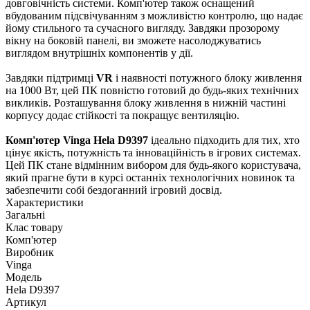
довговічність системи. Комп'ютер також оснащений
вбудованим підсвічуванням з можливістю контролю, що надає
йому стильного та сучасного вигляду. Завдяки прозорому
вікну на боковій панелі, ви зможете насолоджуватись
виглядом внутрішніх компонентів у дії.
Завдяки підтримці
VR
і наявності потужного блоку живлення
на 1000 Вт, цей ПК повністю готовий до будь-яких технічних
викликів. Розташування блоку живлення в нижній частині
корпусу додає стійкості та покращує вентиляцію.
Комп'ютер Vinga Hela D9397
ідеально підходить для тих, хто
цінує якість, потужність та інноваційність в ігрових системах.
Цей ПК стане відмінним вибором для будь-якого користувача,
який прагне бути в курсі останніх технологічних новинок та
забезпечити собі бездоганний ігровий досвід.
Характеристики
Загальні
Клас товару
Комп'ютер
Виробник
Vinga
Модель
Hela D9397
Артикул