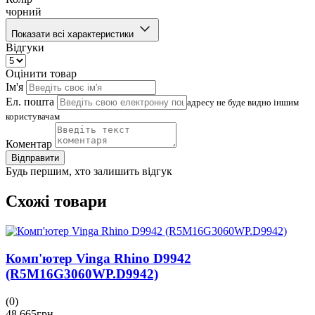
чорний
Показати всі характеристики
Відгуки
Оцінити товар
Ім'я
Ел. пошта
адресу не буде видно іншим
користувачам
Коментар
Відправити
Будь першим, хто залишить відгук
Схожі товари
Комп'ютер Vinga Rhino D9942
(R5M16G3060WP.D9942)
(0)
48 665
грн