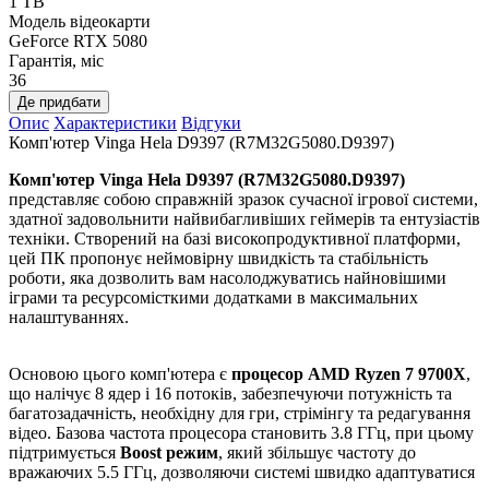
1 TB
Модель відеокарти
GeForce RTX 5080
Гарантія, міс
36
Де придбати
Опис
Характеристики
Відгуки
Комп'ютер Vinga Hela D9397 (R7M32G5080.D9397)
Комп'ютер Vinga Hela D9397 (R7M32G5080.D9397)
представляє собою справжній зразок сучасної ігрової системи,
здатної задовольнити найвибагливіших геймерів та ентузіастів
техніки. Створений на базі високопродуктивної платформи,
цей ПК пропонує неймовірну швидкість та стабільність
роботи, яка дозволить вам насолоджуватись найновішими
іграми та ресурсомісткими додатками в максимальних
налаштуваннях.
Основою цього комп'ютера є
процесор AMD Ryzen 7 9700X
,
що налічує 8 ядер і 16 потоків, забезпечуючи потужність та
багатозадачність, необхідну для гри, стрімінгу та редагування
відео. Базова частота процесора становить 3.8 ГГц, при цьому
підтримується
Boost режим
, який збільшує частоту до
вражаючих 5.5 ГГц, дозволяючи системі швидко адаптуватися