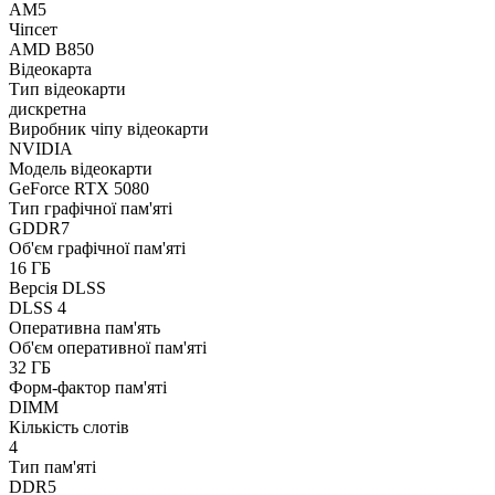
AM5
Чіпсет
AMD B850
Відеокарта
Тип відеокарти
дискретна
Виробник чіпу відеокарти
NVIDIA
Модель відеокарти
GeForce RTX 5080
Тип графічної пам'яті
GDDR7
Об'єм графічної пам'яті
16 ГБ
Версія DLSS
DLSS 4
Оперативна пам'ять
Об'єм оперативної пам'яті
32 ГБ
Форм-фактор пам'яті
DIMM
Кількість слотів
4
Тип пам'яті
DDR5