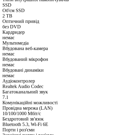
SSD
Об'єм SSD
2 TB
Оптичний привід
без DVD
Кардридер
немає
Мультимедіа
Вбудована веб-камера
немає
Вбудований мікрофон
немає
Вбудовані динаміки
немає
Аудіоконтролер
Realtek Audio Codec
Багатоканальний звук
7.1
Комунікаційні можливості
Провідна мережа (LAN)
10/100/1000 Мбіт/с
Бездротовий зв'язок
Bluetooth 5.3, Wi-Fi 6E
Порти і роз'єми