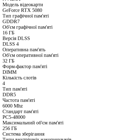
Модель відеокарти
GeForce RTX 5080
Тип графічної пам'яті
GDDR7
Об'єм графічної пам'яті
16 ГБ
Версія DLSS
DLSS 4
Оперативна пам'ять
Об'єм оперативної пам'яті
32 ГБ
Форм-фактор пам'яті
DIMM
Кількість слотів
4
Тип пам'яті
DDR5
Частота пам'яті
6000 Mhz
Стандарт пам'яті
PC5-48000
Максимальний об'єм пам'яті
256 ГБ
Система зберігання
Типи внутрішніх накопичувачів