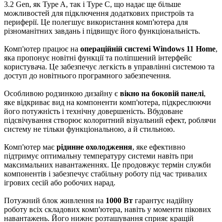
3.2 Gen, як Type A, так і Type C, що надає ще більше
можливостей для підключення додаткових пристроїв та
периферії. Це полегшує використання комп'ютера для
різноманітних завдань і підвищує його функціональність.
Комп'ютер працює на
операційній системі Windows 11 Home
,
яка пропонує новітні функції та поліпшений інтерфейс
користувача. Це забезпечує легкість в управлінні системою та
доступ до новітнього програмного забезпечення.
Особливою родзинкою дизайну є
вікно на боковій панелі
,
яке відкриває вид на компоненти комп'ютера, підкреслюючи
його потужність і технічну довершеність. Вбудоване
підсвічування створює колоритний візуальний ефект, роблячи
систему не тільки функціональною, а й стильною.
Комп'ютер має
рідинне охолодження
, яке ефективно
підтримує оптимальну температуру системи навіть при
максимальних навантаженнях. Це продовжує термін служби
компонентів і забезпечує стабільну роботу під час тривалих
ігрових сесій або робочих нарад.
Потужний блок живлення на
1000 Вт
гарантує надійну
роботу всіх складових комп'ютера, навіть у моменти пікових
навантажень. Його нижнє розташування сприяє кращій