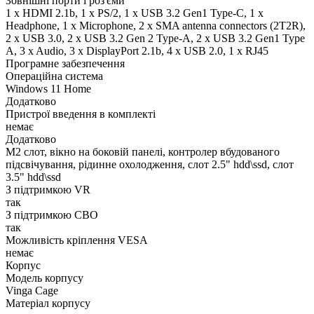
Зовнішні порти і роз'єми
1 x HDMI 2.1b, 1 x PS/2, 1 x USB 3.2 Gen1 Type-C, 1 x
Нeadphone, 1 х Microphone, 2 x SMA antenna connectors (2T2R),
2 x USB 3.0, 2 x USB 3.2 Gen 2 Type-A, 2 x USB 3.2 Gen1 Type
A, 3 x Audio, 3 x DisplayPort 2.1b, 4 x USB 2.0, 1 x RJ45
Програмне забезпечення
Операційна система
Windows 11 Home
Додатково
Пристрої введення в комплекті
немає
Додатково
M2 слот, вікно на боковій панелі, контролер вбудованого
підсвічування, рідинне охолодження, слот 2.5" hdd\ssd, слот
3.5" hdd\ssd
З підтримкою VR
так
З підтримкою СВО
так
Можливість кріплення VESA
немає
Корпус
Модель корпусу
Vinga Cage
Матеріал корпусу