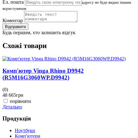
Ел. пошта
адресу не буде видно іншим
користувачам
Коментар
Відправити
Будь першим, хто залишить відгук
Схожі товари
Комп'ютер Vinga Rhino D9942
(R5M16G3060WP.D9942)
(0)
(
48 665
грн
4
порівняти
Детально
Д
Продукція
Ноутбуки
Комп'ютери