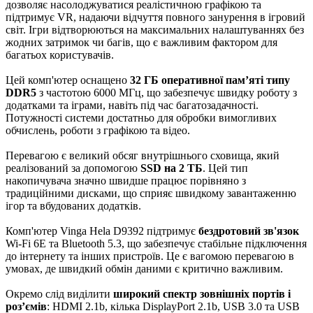
дозволяє насолоджуватися реалістичною графікою та
підтримує VR, надаючи відчуття повного занурення в ігровий
світ. Ігри відтворюються на максимальних налаштуваннях без
жодних затримок чи багів, що є важливим фактором для
багатьох користувачів.
Цей комп'ютер оснащено
32 ГБ оперативної пам’яті типу
DDR5
з частотою 6000 МГц, що забезпечує швидку роботу з
додатками та іграми, навіть під час багатозадачності.
Потужності системи достатньо для обробки вимогливих
обчислень, роботи з графікою та відео.
Перевагою є великий обсяг внутрішнього сховища, який
реалізований за допомогою
SSD на 2 ТБ
. Цей тип
накопичувача значно швидше працює порівняно з
традиційними дисками, що сприяє швидкому завантаженню
ігор та вбудованих додатків.
Комп'ютер Vinga Hela D9392 підтримує
бездротовий зв'язок
Wi-Fi 6E та Bluetooth 5.3, що забезпечує стабільне підключення
до інтернету та інших пристроїв. Це є вагомою перевагою в
умовах, де швидкий обмін даними є критично важливим.
Окремо слід виділити
широкий спектр зовнішніх портів і
роз’ємів
: HDMI 2.1b, кілька DisplayPort 2.1b, USB 3.0 та USB