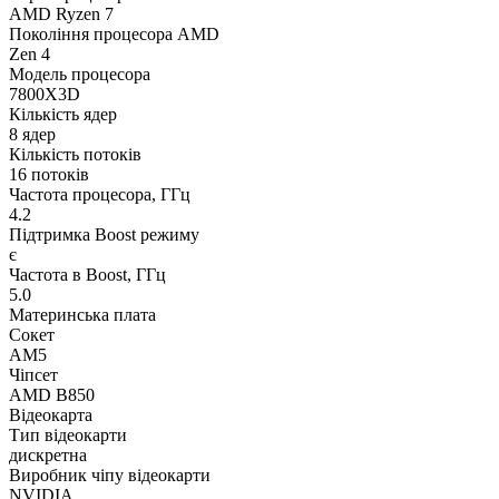
AMD Ryzen 7
Покоління процесора AMD
Zen 4
Модель процесора
7800X3D
Кількість ядер
8 ядер
Кількість потоків
16 потоків
Частота процесора, ГГц
4.2
Підтримка Boost режиму
є
Частота в Boost, ГГц
5.0
Материнська плата
Сокет
AM5
Чіпсет
AMD B850
Відеокарта
Тип відеокарти
дискретна
Виробник чіпу відеокарти
NVIDIA