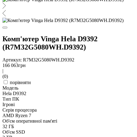
Комп'ютер Vinga Hela D9392
(R7M32G5080WH.D9392)
Артикул: R7M32G5080WH.D9392
166 063
грн
|
(0)
порівняти
Модель
Hela D9392
Тип ПК
Ігрові
Серія процесора
AMD Ryzen 7
Об'єм оперативної пам'яті
32 ГБ
Об'єм SSD