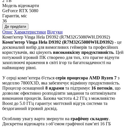
2 TB
Модель відеокарти
GeForce RTX 5080
Гарантія, міс
36
Де придбати
Опис
Характеристики
Відгуки
Комп'ютер Vinga Hela D9392 (R7M32G5080WH.D9392)
Комп’ютер Vinga Hela D9392 (R7M32G5080WH.D9392)
- це
досконалий вибір для вимогливих геймерів та професійних
користувачів, які цінують
високоякісну продуктивність
. Цей
потужний ігровий ПК створено для тих, хто прагне відчути
захоплюючі враження в світі ігор та багатозадачності на
найвищому рівні.
У серці комп’ютера б'ється
серія процесора AMD Ryzen 7
з
моделлю 7800X3D, яка забезпечує відмінну продуктивність.
Процесор оснащений
8 ядрами
та підтримує
16 потоків
, що
дозволяє ефективно розподіляти завдання та оптимізувати
виконання процесів. Базова частота 4.2 ГГц з можливістю
Boost до 5.0 ГГц гарантує миттєвий відгук системи та
бездоганний ігровий досвід.
Особливу увагу варто звернути на
графічну складову
.
Дискретна відеокарта з об’ємом графічної пам’яті 16 ГБ