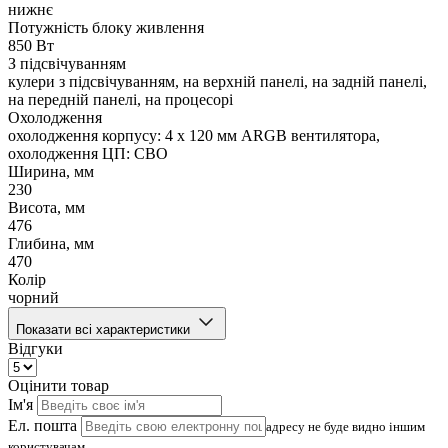
нижнє
Потужність блоку живлення
850 Вт
З підсвічуванням
кулери з підсвічуванням, на верхній панелі, на задній панелі,
на передній панелі, на процесорі
Охолодження
охолодження корпусу: 4 x 120 мм ARGB вентилятора,
охолодження ЦП: СВО
Ширина, мм
230
Висота, мм
476
Глибина, мм
470
Колір
чорний
Показати всі характеристики
Відгуки
Оцінити товар
Ім'я
Ел. пошта
адресу не буде видно іншим
користувачам