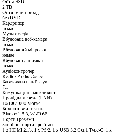
Об'єм SSD
2 TB
Оптичний привід
без DVD
Кардридер
немає
Мультимедіа
Вбудована веб-камера
немає
Вбудований мікрофон
немає
Вбудовані динаміки
немає
Аудіоконтролер
Realtek Audio Codec
Багатоканальний звук
7.1
Комунікаційні можливості
Провідна мережа (LAN)
10/100/1000 Мбіт/с
Бездротовий зв'язок
Bluetooth 5.3, Wi-Fi 6E
Порти і роз'єми
Зовнішні порти і роз'єми
1 x HDMI 2.1b, 1 x PS/2, 1 x USB 3.2 Gen1 Type-C, 1 x