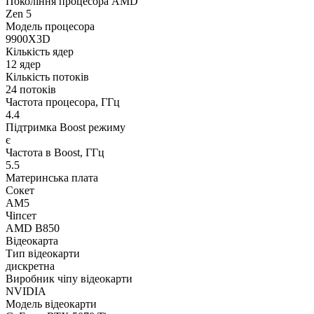
Покоління процесора AMD
Zen 5
Модель процесора
9900X3D
Кількість ядер
12 ядер
Кількість потоків
24 потоків
Частота процесора, ГГц
4.4
Підтримка Boost режиму
є
Частота в Boost, ГГц
5.5
Материнська плата
Сокет
AM5
Чіпсет
AMD B850
Відеокарта
Тип відеокарти
дискретна
Виробник чіпу відеокарти
NVIDIA
Модель відеокарти