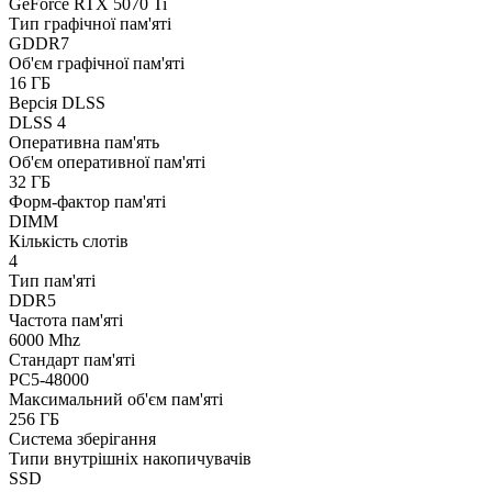
GeForce RTX 5070 Ti
Тип графічної пам'яті
GDDR7
Об'єм графічної пам'яті
16 ГБ
Версія DLSS
DLSS 4
Оперативна пам'ять
Об'єм оперативної пам'яті
32 ГБ
Форм-фактор пам'яті
DIMM
Кількість слотів
4
Тип пам'яті
DDR5
Частота пам'яті
6000 Mhz
Стандарт пам'яті
PC5-48000
Максимальний об'єм пам'яті
256 ГБ
Система зберігання
Типи внутрішніх накопичувачів
SSD