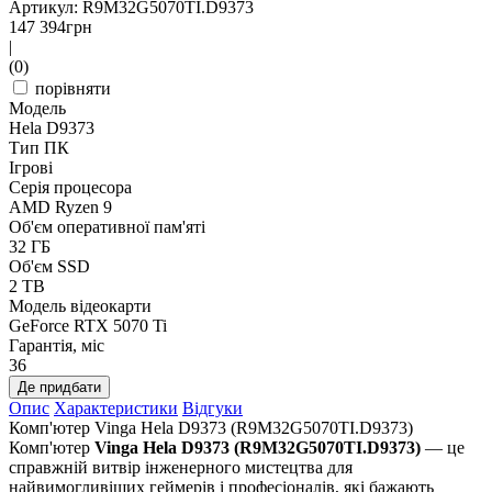
Артикул: R9M32G5070TI.D9373
147 394
грн
|
(0)
порівняти
Модель
Hela D9373
Тип ПК
Ігрові
Серія процесора
AMD Ryzen 9
Об'єм оперативної пам'яті
32 ГБ
Об'єм SSD
2 TB
Модель відеокарти
GeForce RTX 5070 Ti
Гарантія, міс
36
Де придбати
Опис
Характеристики
Відгуки
Комп'ютер Vinga Hela D9373 (R9M32G5070TI.D9373)
Комп'ютер
Vinga Hela D9373 (R9M32G5070TI.D9373)
— це
справжній витвір інженерного мистецтва для
найвимогливіших геймерів і професіоналів, які бажають