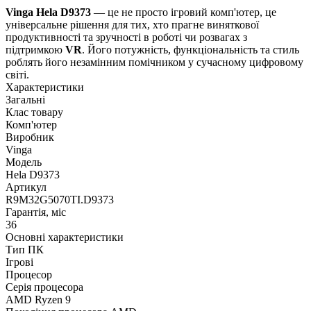
Vinga Hela D9373
— це не просто ігровий комп'ютер, це
універсальне рішення для тих, хто прагне виняткової
продуктивності та зручності в роботі чи розвагах з
підтримкою
VR
. Його потужність, функціональність та стиль
роблять його незамінним помічником у сучасному цифровому
світі.
Характеристики
Загальні
Клас товару
Комп'ютер
Виробник
Vinga
Модель
Hela D9373
Артикул
R9M32G5070TI.D9373
Гарантія, міс
36
Основні характеристики
Тип ПК
Ігрові
Процесор
Серія процесора
AMD Ryzen 9