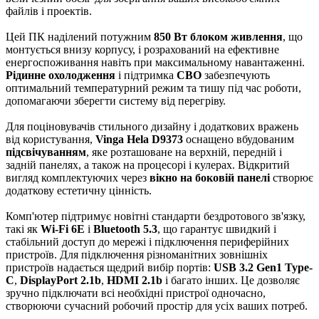
файлів і проектів.
Цей ПК наділений потужним
850 Вт блоком живлення
, що
монтується внизу корпусу, і розрахований на ефективне
енергоспоживання навіть при максимальному навантаженні.
Рідинне охолодження
і підтримка
СВО
забезпечують
оптимальний температурний режим та тишу під час роботи,
допомагаючи зберегти систему від перегріву.
Для поціновувачів стильного дизайну і додаткових вражень
від користування,
Vinga Hela D9373
оснащено вбудованим
підсвічуванням
, яке розташоване на верхній, передній і
задній панелях, а також на процесорі і кулерах. Відкритий
вигляд комплектуючих через
вікно на боковій панелі
створює
додаткову естетичну цінність.
Комп'ютер підтримує новітні стандарти бездротового зв'язку,
такі як
Wi-Fi 6E
і
Bluetooth 5.3
, що гарантує швидкий і
стабільний доступ до мережі і підключення периферійних
пристроїв. Для підключення різноманітних зовнішніх
пристроїв надається щедрий вибір портів:
USB 3.2 Gen1 Type-
C
,
DisplayPort 2.1b
,
HDMI 2.1b
і багато інших. Це дозволяє
зручно підключати всі необхідні пристрої одночасно,
створюючи сучасний робочий простір для усіх ваших потреб.