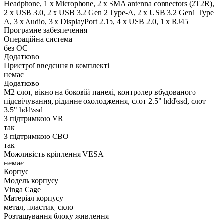
Нeadphone, 1 х Microphone, 2 x SMA antenna connectors (2T2R),
2 x USB 3.0, 2 x USB 3.2 Gen 2 Type-A, 2 x USB 3.2 Gen1 Type
A, 3 x Audio, 3 x DisplayPort 2.1b, 4 x USB 2.0, 1 x RJ45
Програмне забезпечення
Операційна система
без ОС
Додатково
Пристрої введення в комплекті
немає
Додатково
M2 слот, вікно на боковій панелі, контролер вбудованого
підсвічування, рідинне охолодження, слот 2.5" hdd\ssd, слот
3.5" hdd\ssd
З підтримкою VR
так
З підтримкою СВО
так
Можливість кріплення VESA
немає
Корпус
Модель корпусу
Vinga Cage
Матеріал корпусу
метал, пластик, скло
Розташування блоку живлення