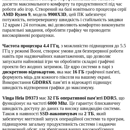
досягти максимального комфорту та продуктивності під час
роботи або ігор. Створений на базі новітнього процесора серії
AMD Ryzen 9
, модель
9900X3D
, цей ПК забезпечує
потужність, неперевершену швидкість і стабільність завдяки
12 ядрам і 24 потокам, які дозволяють комфортно виконувати
паралельні завдання, обробляти графіку чи проводити
високорівневі розрахунки.
Частота процесора 4.4 ГГц
, з можливістю підвищення до 5.5
ГГц у режимі Boost, створює умови для безперервної роботи
навіть при надзвичайних навантаженнях, що дозволяє
запускати найновіші ігри чи обробляти складні графічні
проекти без жодних затримок. Це ядро системи в парі з
дискретною відеокартою
, яка має
16 ГБ
графічної пам'яті,
формують міць для кожного пікселя на вашому екрані.
Використання
GDDR6X
пам’яті в відеокарті підвищує
швидкість відтворення графіки до максимуму.
Vinga Hela D9373
має
32 ГБ оперативної пам'яті DDR5
, що
функціонує на частоті
6000 Mhz
. Це гарантує блискавичну
швидкість доступу до даних та високу швидкодію системи.
Також в наявності
SSD-накопичувач
на
2 ТБ
, який
забезпечує миттєвий запуск операційної системи та програм,
підвищуючи загальну продуктивність системи і надаючи
величезний обсяг для зберігання ваших високооб'ємних