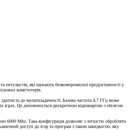
а ентузіастів, які шукають безкомпромісної продуктивності у
ігрових комп'ютерів.
 здатність до мультизадачності. Базова частота 4.7 ГГц може
их іграх. Це доповнюється дискретною відеокартою з обсягом
ою 6000 Mhz. Така конфігурація дозволяє з легкістю обробляти
кавичний доступ до ігор та програм з такою швидкістю, яку