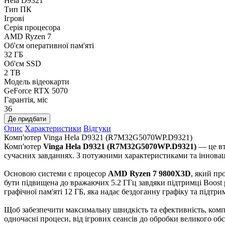
Hela D9321
Тип ПК
Ігрові
Серія процесора
AMD Ryzen 7
Об'єм оперативної пам'яті
32 ГБ
Об'єм SSD
2 TB
Модель відеокарти
GeForce RTX 5070
Гарантія, міс
36
Де придбати
Опис
Характеристики
Відгуки
Комп'ютер Vinga Hela D9321 (R7M32G5070WP.D9321)
Комп'ютер
Vinga Hela D9321 (R7M32G5070WP.D9321)
— це вт
сучасних завданнях. З потужними характеристиками та інноваці
Основою системи є процесор
AMD Ryzen 7 9800X3D
, який пр
бути підвищена до вражаючих 5.2 ГГц завдяки підтримці Boost
графічної пам'яті 12 ГБ, яка надає бездоганну графіку та підтри
Щоб забезпечити максимальну швидкість та ефективність, комп
одночасні процеси, від ігрових сеансів до обробки великого о