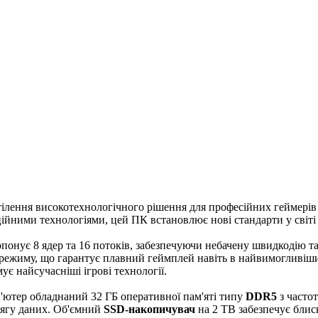
ілення високотехнологічного рішення для професійних геймерів т
йними технологіями, цей ПК встановлює нові стандарти у світі 
опонує 8 ядер та 16 потоків, забезпечуючи небачену швидкодію та
 режиму, що гарантує плавний геймплей навіть в найвимогливіш
мує найсучасніші ігрові технології.
'ютер обладнаний 32 ГБ оперативної пам'яті типу
DDR5
з частот
бсягу даних. Об'ємний
SSD-накопичувач
на 2 TB забезпечує блис