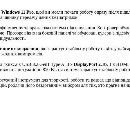
у
Windows 11 Pro
, щоб ви могли почати роботу одразу після під
а швидку передачу даних без затримок.
формлення та вражаюча система підсвічування. Контролер вбудо
Прозоре вікно на боковій панелі та вбудовані кулери з підсвічу
відуальності.
динне охолодження
, що гарантує стабільну роботу навіть у най
з жодних компромісів.
д яких: 2 x USB 3.2 Gen1 Type A, 3 x
DisplayPort 2.1b
, 1 x HDMI 
ивлення потужністю 850 Вт, ця система гарантує стабільну робот
тужний інструмент для творчості, роботи та розваг, що відпові
цій, роблячи його бездоганним вибором для тих, хто прагне найк