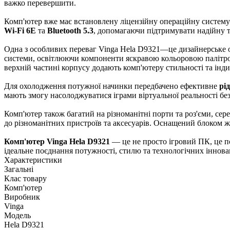
важко перевершити.
Комп'ютер вже має встановлену ліцензійну операційну систем
Wi-Fi 6E
та
Bluetooth 5.3
, допомагаючи підтримувати надійну т
Одна з особливих переваг Vinga Hela D9321—це дизайнерське о
системи, освітлюючи компоненти яскравою кольоровою палітрою. 
верхній частині корпусу додають комп'ютеру стильності та інди
Для охолодження потужної начинки передбачено ефективне
рі
мають змогу насолоджуватися іграми віртуальної реальності бе
Комп'ютер також багатий на різноманітні порти та роз'єми, сере
до різноманітних пристроїв та аксесуарів. Оснащений блоком ж
Комп'ютер Vinga Hela D9321
— це не просто ігровий ПК, це по
ідеальне поєднання потужності, стилю та технологічних іннова
Характеристики
Загальні
Клас товару
Комп'ютер
Виробник
Vinga
Модель
Hela D9321