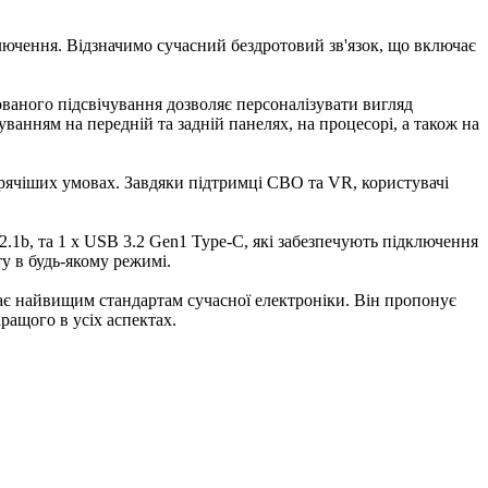
ключення. Відзначимо сучасний бездротовий зв'язок, що включає
ваного підсвічування дозволяє персоналізувати вигляд
ванням на передній та задній панелях, на процесорі, а також на
гарячіших умовах. Завдяки підтримці СВО та VR, користувачі
2.1b, та 1 x USB 3.2 Gen1 Type-C, які забезпечують підключення
у в будь-якому режимі.
дає найвищим стандартам сучасної електроніки. Він пропонує
ращого в усіх аспектах.