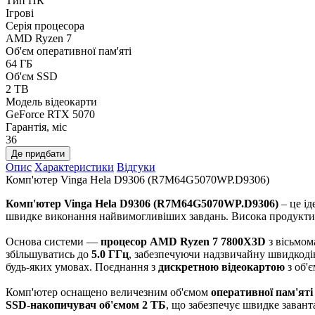
Тип ПК
Ігрові
Серія процесора
AMD Ryzen 7
Об'єм оперативної пам'яті
64 ГБ
Об'єм SSD
2 TB
Модель відеокарти
GeForce RTX 5070
Гарантія, міс
36
Де придбати
Опис
Характеристики
Відгуки
Комп'ютер Vinga Hela D9306 (R7M64G5070WP.D9306)
Комп'ютер Vinga Hela D9306 (R7M64G5070WP.D9306)
‒ це і
швидке виконання найвимогливіших завдань. Висока продуктивні
Основа системи —
процесор AMD Ryzen 7 7800X3D
з вісьмо
збільшуватись до
5.0 ГГц
, забезпечуючи надзвичайну швидкодію
будь-яких умовах. Поєднання з
дискретною відеокартою
з об'є
Комп'ютер оснащено величезним об'ємом
оперативної пам'яті
SSD-накопичувач об'ємом 2 ТБ
, що забезпечує швидке завант