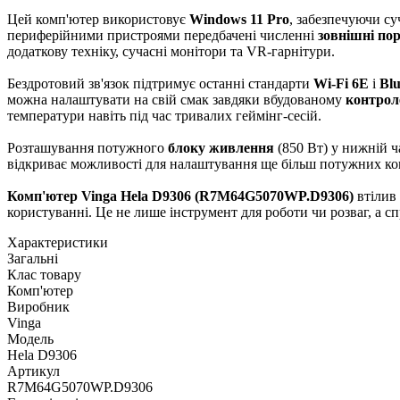
Цей комп'ютер використовує
Windows 11 Pro
, забезпечуючи су
периферійними пристроями передбачені численні
зовнішні по
додаткову техніку, сучасні монітори та VR-гарнітури.
Бездротовий зв'язок підтримує останні стандарти
Wi-Fi 6E
і
Blu
можна налаштувати на свій смак завдяки вбудованому
контрол
температури навіть під час тривалих геймінг-сесій.
Розташування потужного
блоку живлення
(850 Вт) у нижній ч
відкриває можливості для налаштування ще більш потужних к
Комп'ютер Vinga Hela D9306 (R7M64G5070WP.D9306)
втілив 
користуванні. Це не лише інструмент для роботи чи розваг, а с
Характеристики
Загальні
Клас товару
Комп'ютер
Виробник
Vinga
Модель
Hela D9306
Артикул
R7M64G5070WP.D9306