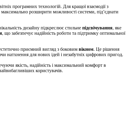
вітніх програмних технологій. Для кращої взаємодії з
є максимально розширити можливості системи, під’єднати
Унікальність дизайну підкреслює стильне
підсвічування
, якe
я
, що забезпечує надійність роботи та підтримку оптимальної
 естетично приємний вигляд з боковим
вікном
. Це рішення
ючи натхнення для нових ідей і незабутніх цифрових пригод.
ечуючи якість, надійність і максимальний комфорт в
 найвибагливіших користувачів.