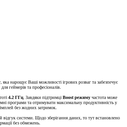
у
, яка нарощує Ваші можливості ігрових розваг та забезпечує
для геймерів та професіоналів.
стоті
4.2 ГГц
. Завдяки підтримці
Boost режиму
частота може
'ємні програми та отримувати максимальну продуктивність у
еймплей без жодних затримок.
й відгук системи. Щодо зберігання даних, то тут встановлено
ормації без обмежень.