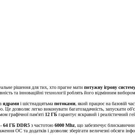
деальне рішення для тих, хто прагне мати
потужну ігрову систем
сть та інноваційні технології роблять його відмінним вибором 
ма
ядрами
і шістнадцятьма
потоками
, який працює на базовій ча
. Це дозволяє легко виконувати багатозадачність, запускати об
мом графічної пам'яті
12 ГБ
гарантує яскравий і реалістичний г
 - 64 ГБ DDR5
з частотою
6000 Mhz
, що забезпечує блискавични
аження ОС та додатків і дозволяє зберігати величезні обсяги інф