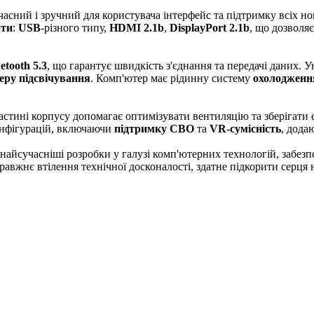
часний і зручний для користувача інтерфейс та підтримку всіх но
рти
:
USB
-різного типу,
HDMI 2.1b
,
DisplayPort 2.1b
, що дозволя
etooth 5.3
, що гарантує швидкість з'єднання та передачі даних. 
еру підсвічування
. Комп'ютер має рідинну систему
охолодженн
астині корпусу допомагає оптимізувати вентиляцію та зберігати
онфігурацій, включаючи
підтримку СВО
та
VR-сумісність
, дода
найсучасніші розробки у галузі комп'ютерних технологій, забезп
правжнє втілення технічної досконалості, здатне підкорити серця