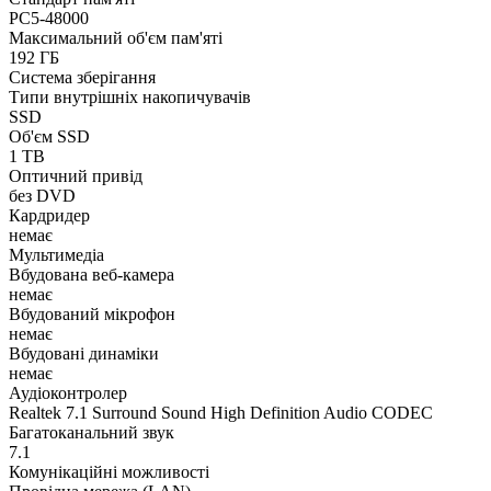
PC5-48000
Максимальний об'єм пам'яті
192 ГБ
Система зберігання
Типи внутрішніх накопичувачів
SSD
Об'єм SSD
1 TB
Оптичний привід
без DVD
Кардридер
немає
Мультимедіа
Вбудована веб-камера
немає
Вбудований мікрофон
немає
Вбудовані динаміки
немає
Аудіоконтролер
Realtek 7.1 Surround Sound High Definition Audio CODEC
Багатоканальний звук
7.1
Комунікаційні можливості