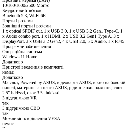
Провідна мережа (LAN)
10/100/1000/2500 Мбіт/с
Бездротовий зв'язок
Bluetooth 5.3, Wi-Fi 6E
Порти і роз'єми
Зовнішні порти і роз'єми
1 x optical SPDIF out, 1 x USB 3.0, 1 x USB 3.2 Gen1 Type-C, 1
х Audio combo port, 1 х HDMI, 2 x USB 3.2 Gen1 Type A, 3 x
DisplayPort, 3 x USB 3.2 Gen2, 4 x USB 2.0, 5 х Audio, 1 x RJ45
Програмне забезпечення
Операційна система
Windows 11 Home
Додатково
Пристрої введення в комплекті
немає
Додатково
M2 слот, Powered by ASUS, відеокарта ASUS, вікно на боковій
панелі, материнська плата ASUS, рідинне охолодження, слот
2.5" hdd\ssd, слот 3.5" hdd\ssd
З підтримкою VR
так
З підтримкою СВО
так
Можливість кріплення VESA
немає