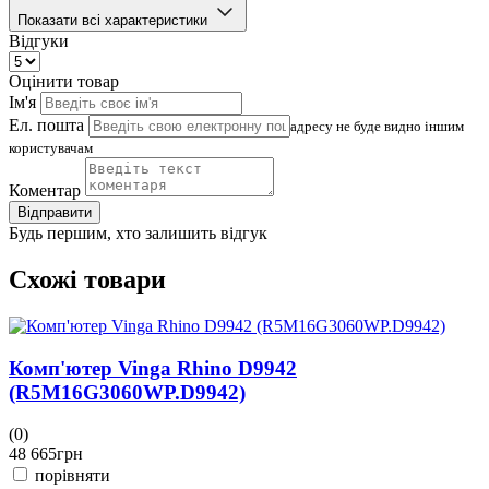
Показати всі характеристики
Відгуки
Оцінити товар
Ім'я
Ел. пошта
адресу не буде видно іншим
користувачам
Коментар
Відправити
Будь першим, хто залишить відгук
Схожі товари
Комп'ютер Vinga Rhino D9942
(R5M16G3060WP.D9942)
(0)
(
48 665
грн
4
порівняти