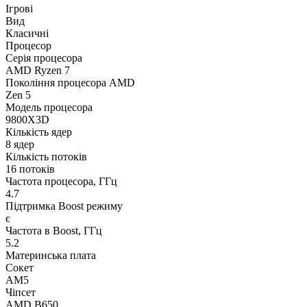
Ігрові
Вид
Класичні
Процесор
Серія процесора
AMD Ryzen 7
Покоління процесора AMD
Zen 5
Модель процесора
9800X3D
Кількість ядер
8 ядер
Кількість потоків
16 потоків
Частота процесора, ГГц
4.7
Підтримка Boost режиму
є
Частота в Boost, ГГц
5.2
Материнська плата
Сокет
AM5
Чіпсет
AMD B650