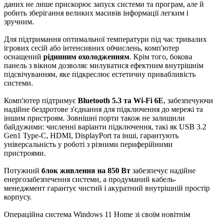
даних не лише прискорює запуск системи та програм, але й
робить зберігання великих масивів інформації легким і
зручним.
Для підтримання оптимальної температури під час тривалих
ігрових сесій або інтенсивних обчислень, комп'ютер
оснащений
рідинним охолодженням
. Крім того, бокова
панель з вікном дозволяє милуватися ефектним внутрішнім
підсвічуванням, яке підкреслює естетичну привабливість
системи.
Комп'ютер підтримує
Bluetooth 5.3 та Wi-Fi 6E
, забезпечуючи
надійне бездротове з'єднання для підключення до мережі та
іншим пристроям. Зовнішні порти також не залишили
байдужими: численні варіанти підключення, такі як USB 3.2
Gen1 Type-C, HDMI, DisplayPort та інші, гарантують
універсальність у роботі з різними периферійними
пристроями.
Потужний
блок живлення на 850 Вт
забезпечує надійне
енергозабезпечення системи, а продуманий кабель-
менеджмент гарантує чистий і акуратний внутрішній простір
корпусу.
Операційна система Windows 11 Home зі своїм новітнім