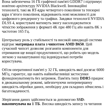
Вона забезпечена 16 ГБ графічної пам'яті GDDR7 і підтримує
новітню архітектуру NVIDIA Blackwell. Інноваційні
технології, такі як RT-ядра четвертого покоління та тензорні
ядра п’ятого покоління, відкривають нові можливості для
цифрового рендерингу та графіки. Завдяки технології NVIDIA
DLSS 4, користувачі матимуть змогу насолоджуватися
чіткістю зображення у форматі 4K при 480 Гц або навіть 8K з
частотою 165 Гц.
Центральну роль у стабільності та високій швидкодії системи
відіграє
матрицька плата з чипсетом AMD B650
. Цей
сучасний чипсет дозволяє розганяти компоненти для
отримання ще вищої продуктивності, що робить цю модель
легкою у налаштуванні під індивідуальні потреби
користувача.
Об'єм оперативної пам'яті у 32 ГБ, швидкість якої досягає 6000
МГц, гарантує, що навіть найвибагливіші застосунки
функціонуватимуть без затримок. Пам'ять типу
DDR5
працює
в двоканальному режимі, забезпечуючи неперевершену
швидкість обробки даних, необхідну для складних обчислень і
багатозадачності.
Зберігання даних здійснюється за допомогою
SSD-
накопичувача на 1 ТБ
. Висока швидкість запису та читання