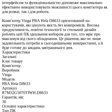
інтерфейсом та функціональністю допоможе максимально
ефективно використовувати можливості цього комп'ютера як
для розваг, так і для роботи.
Комп'ютер Vinga PBA Hela D8633 орієнтований на
користувачів, які цінують якість без компромісів. Висока
продуктивність, новітні технології та стильний дизайн
роблять цей ПК ідеальним вибором для тих, хто мріє про
максимум від свого обладнання. Це рішення, яке не лише
задовольнить потреби в сьогоднішньому використанні, а й
буде готове до завдань завтрашнього дня.
Характеристики
Загальні
Клас товару
Комп'ютер
Виробник
Vinga
Модель
PBA Hela D8633
Артикул
R7M32G5070TIWH.D8633
Гарантія, міс
36
Основні характеристики
Тип ПК