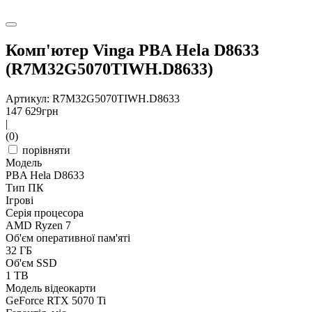
Комп'ютер Vinga PBA Hela D8633
(R7M32G5070TIWH.D8633)
Артикул: R7M32G5070TIWH.D8633
147 629
грн
|
(0)
порівняти
Модель
PBA Hela D8633
Тип ПК
Ігрові
Серія процесора
AMD Ryzen 7
Об'єм оперативної пам'яті
32 ГБ
Об'єм SSD
1 TB
Модель відеокарти
GeForce RTX 5070 Ti