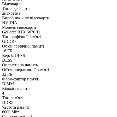
Відеокарта
Тип відеокарти
дискретна
Виробник чіпу відеокарти
NVIDIA
Модель відеокарти
GeForce RTX 5070 Ti
Тип графічної пам'яті
GDDR7
Об'єм графічної пам'яті
16 ГБ
Версія DLSS
DLSS 4
Оперативна пам'ять
Об'єм оперативної пам'яті
32 ГБ
Форм-фактор пам'яті
DIMM
Кількість слотів
4
Тип пам'яті
DDR5
Частота пам'яті
6000 Mhz
Стандарт пам'яті