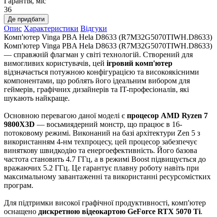
Гарантія, міс
36
Де придбати
Опис
Характеристики
Відгуки
Комп'ютер Vinga PBA Hela D8633 (R7M32G5070TIWH.D8633)
Комп'ютер Vinga PBA Hela D8633 (R7M32G5070TIWH.D8633)
— справжній флагман у світі технологій. Створений для
вимогливих користувачів, цей
ігровий комп'ютер
відзначається потужною конфігурацією та високоякісними
компонентами, що роблять його ідеальним вибором для
геймерів, графічних дизайнерів та IT-професіоналів, які
шукають найкраще.
Основною перевагою даної моделі є
процесор AMD Ryzen 7
9800X3D
— восьмиядерний монстр, що працює в 16-
потоковому режимі. Виконаний на базі архітектури Zen 5 з
використанням 4-нм техпроцесу, цей процесор забезпечує
виняткову швидкодію та енергоефективність. Його базова
частота становить 4.7 ГГц, а в режимі Boost підвищується до
вражаючих 5.2 ГГц. Це гарантує плавну роботу навіть при
максимальному завантаженні та використанні ресурсомістких
програм.
Для підтримки високої графічної продуктивності, комп'ютер
оснащено
дискретною відеокартою GeForce RTX 5070 Ti
.