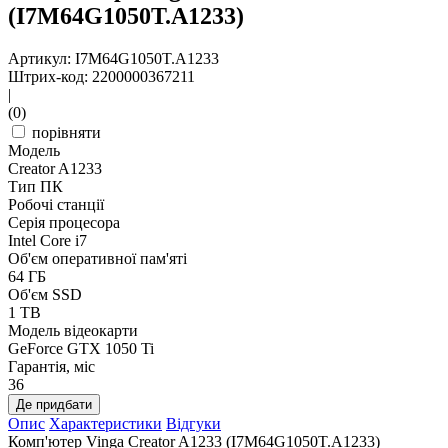
(I7M64G1050T.A1233)
Артикул: I7M64G1050T.A1233
Штрих-код: 2200000367211
|
(0)
порівняти
Модель
Creator A1233
Тип ПК
Робочі станції
Серія процесора
Intel Core i7
Об'єм оперативної пам'яті
64 ГБ
Об'єм SSD
1 TB
Модель відеокарти
GeForce GTX 1050 Ti
Гарантія, міс
36
Де придбати
Опис
Характеристики
Відгуки
Комп'ютер Vinga Creator A1233 (I7M64G1050T.A1233)