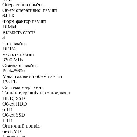
Оперативна пам'ять
Об'єм оперативної пам'яті
64 ГБ
Форм-фактор пам'яті
DIMM
Кількість слотів
4
Тип пам'яті
DDR4
Частота пам'яті
3200 MHz
Стандарт пам'яті
PC4-25600
Максимальний об'єм пам'яті
128 ГБ
Система зберігання
Типи внутрішніх накопичувачів
HDD, SSD
Об'єм HDD
6 TB
Об'єм SSD
1 TB
Оптичний привід
без DVD
Кардридер