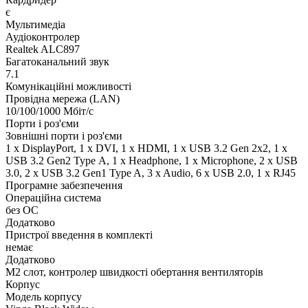
є
Мультимедіа
Аудіоконтролер
Realtek ALC897
Багатоканальний звук
7.1
Комунікаційні можливості
Провідна мережа (LAN)
10/100/1000 Мбіт/с
Порти і роз'єми
Зовнішні порти і роз'єми
1 x DisplayPort, 1 x DVI, 1 x HDMI, 1 x USB 3.2 Gen 2x2, 1 x
USB 3.2 Gen2 Type А, 1 x Нeadphone, 1 х Microphone, 2 x USB
3.0, 2 x USB 3.2 Gen1 Type A, 3 x Audio, 6 x USB 2.0, 1 x RJ45
Програмне забезпечення
Операційна система
без ОС
Додатково
Пристрої введення в комплекті
немає
Додатково
M2 слот, контролер швидкості обертання вентиляторів
Корпус
Модель корпусу