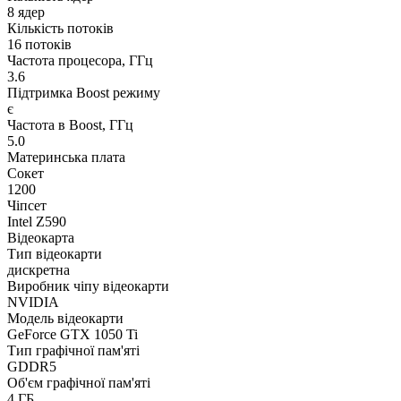
8 ядер
Кількість потоків
16 потоків
Частота процесора, ГГц
3.6
Підтримка Boost режиму
є
Частота в Boost, ГГц
5.0
Материнська плата
Сокет
1200
Чіпсет
Intel Z590
Відеокарта
Тип відеокарти
дискретна
Виробник чіпу відеокарти
NVIDIA
Модель відеокарти
GeForce GTX 1050 Ti
Тип графічної пам'яті
GDDR5
Об'єм графічної пам'яті
4 ГБ