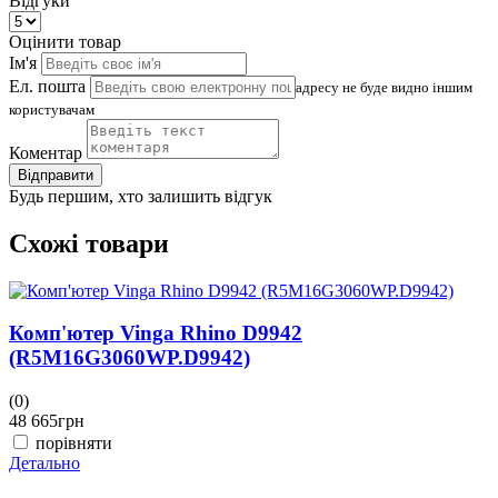
Відгуки
Оцінити товар
Ім'я
Ел. пошта
адресу не буде видно іншим
користувачам
Коментар
Відправити
Будь першим, хто залишить відгук
Схожі товари
Комп'ютер Vinga Rhino D9942
(R5M16G3060WP.D9942)
(0)
(
48 665
грн
4
порівняти
Детально
Д