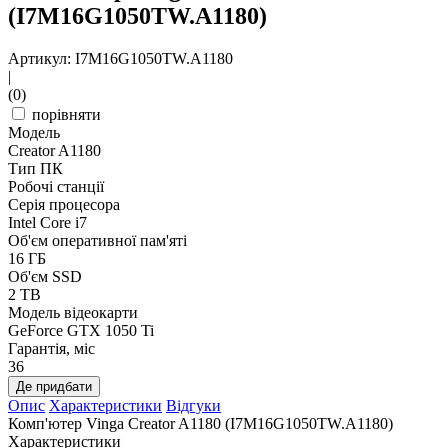
(I7M16G1050TW.A1180)
Артикул: I7M16G1050TW.A1180
|
(0)
порівняти
Модель
Creator A1180
Тип ПК
Робочі станції
Серія процесора
Intel Core i7
Об'єм оперативної пам'яті
16 ГБ
Об'єм SSD
2 TB
Модель відеокарти
GeForce GTX 1050 Ti
Гарантія, міс
36
Де придбати
Опис
Характеристики
Відгуки
Комп'ютер Vinga Creator A1180 (I7M16G1050TW.A1180)
Характеристики