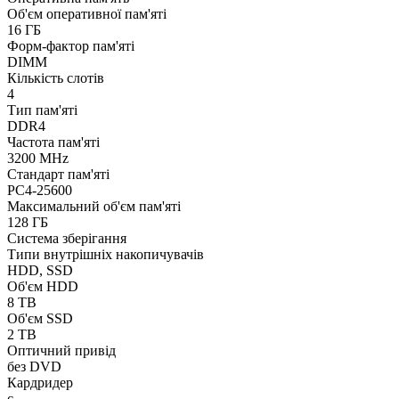
Об'єм оперативної пам'яті
16 ГБ
Форм-фактор пам'яті
DIMM
Кількість слотів
4
Тип пам'яті
DDR4
Частота пам'яті
3200 MHz
Стандарт пам'яті
PC4-25600
Максимальний об'єм пам'яті
128 ГБ
Система зберігання
Типи внутрішніх накопичувачів
HDD, SSD
Об'єм HDD
8 TB
Об'єм SSD
2 TB
Оптичний привід
без DVD
Кардридер
є