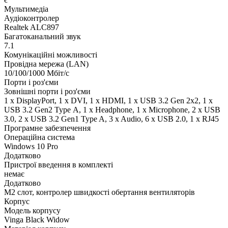
Мультимедіа
Аудіоконтролер
Realtek ALC897
Багатоканальний звук
7.1
Комунікаційні можливості
Провідна мережа (LAN)
10/100/1000 Мбіт/с
Порти і роз'єми
Зовнішні порти і роз'єми
1 x DisplayPort, 1 x DVI, 1 x HDMI, 1 x USB 3.2 Gen 2x2, 1 x
USB 3.2 Gen2 Type А, 1 x Нeadphone, 1 х Microphone, 2 x USB
3.0, 2 x USB 3.2 Gen1 Type A, 3 x Audio, 6 x USB 2.0, 1 x RJ45
Програмне забезпечення
Операційна система
Windows 10 Pro
Додатково
Пристрої введення в комплекті
немає
Додатково
M2 слот, контролер швидкості обертання вентиляторів
Корпус
Модель корпусу
Vinga Black Widow