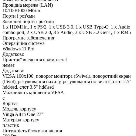
Провідна мережа (LAN)
10/100/1000 Мбіт/с
Порти і роз'єми
Зовнішні порти і роз'єми
1 x HDMI in, 1 x PS/2, 1 x USB 3.0, 1 x USB Type-C, 1 х Audio
combo port, 2 x USB 2.0, 3 x Audio, 3 x USB 3.2 Gen1, 1 x RJ45
Програмне забезпечення
Операційна система
Windows 11 Pro
Додатково
Пристрої введення в комплекті
немає
Додатково
VESA 100x100, поворот монітора (Swivel), поворотний екран
(Pivot), регулювання нахилу, регулювання по висоті, слот 2.5"
hdd\ssd, слот 3.5" hdd\ssd
Можливість кріплення VESA
є
Корпус
Модель корпусу
Vinga All in One 27"
Матеріал корпусу
пластик
Потужність блоку живлення