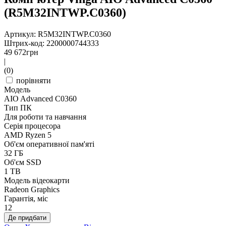
(R5M32INTWP.C0360)
Артикул: R5M32INTWP.C0360
Штрих-код: 2200000744333
49 672
грн
|
(0)
порівняти
Модель
AIO Advanced C0360
Тип ПК
Для роботи та навчання
Серія процесора
AMD Ryzen 5
Об'єм оперативної пам'яті
32 ГБ
Об'єм SSD
1 TB
Модель відеокарти
Radeon Graphics
Гарантія, міс
12
Де придбати