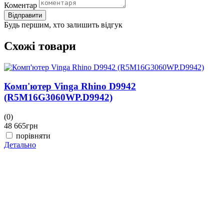
Коментар
Відправити
Будь першим, хто залишить відгук
Схожі товари
Комп'ютер Vinga Rhino D9942
(R5M16G3060WP.D9942)
(0)
(
48 665
грн
4
порівняти
Детально
Д