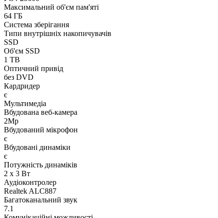
Максимальний об'єм пам'яті
64 ГБ
Система зберігання
Типи внутрішніх накопичувачів
SSD
Об'єм SSD
1 TB
Оптичний привід
без DVD
Кардридер
є
Мультимедіа
Вбудована веб-камера
2Mp
Вбудований мікрофон
є
Вбудовані динаміки
є
Потужність динаміків
2 x 3 Вт
Аудіоконтролер
Realtek ALC887
Багатоканальний звук
7.1
Комунікаційні можливості