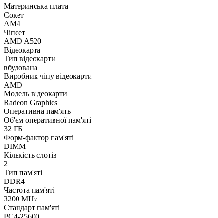
Материнська плата
Сокет
AM4
Чіпсет
AMD A520
Відеокарта
Тип відеокарти
вбудована
Виробник чіпу відеокарти
AMD
Модель відеокарти
Radeon Graphics
Оперативна пам'ять
Об'єм оперативної пам'яті
32 ГБ
Форм-фактор пам'яті
DIMM
Кількість слотів
2
Тип пам'яті
DDR4
Частота пам'яті
3200 MHz
Стандарт пам'яті
PC4-25600