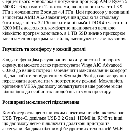
Серцем цього моноблока є потужний процесор AMD Ryzen 5
5600G з 6 ядрами та 12 потоками, що працює на частоті 3.9
ГГц з можливістю Boost до 4.4 ГГц. Цей процесор у поєднанні
з чіпсетом AMD A520 забезпечує швидкодію та стабільну
багатозадачність. 32 ГБ оперативної пам'яті DDR4 з частотою
3200 MHz дозволяють комфортно працювати з великою
кількістю програм одночасно, а 1 ТB SSD значно прискорює
завантаження програм та файлів, зменшуючи час очікування.
Гнучкість та комфорту у кожній деталі
Завдяки функціям регулювання нахилу, висоти і повороту
екрану, ви можете легко пристосувати Vinga AIO Advanced
C0360 до ваших потреб і забезпечити максимальний комфорт
під час роботи чи відпочинку. Функція Pivot дозволяє зручно
переглядати документи у портретному режимі. Можливість
кріплення VESA дає змогу облаштувати ваше робоче місце
відповідно до особистих вподобань та умов простору.
Розширені можливості підключення
Комп'ютер оснащено широким спектром портів, включаючи
USB Type-C, декілька USB 3.2 Gen1, HDMI in, RJ45 та інші,
що дає змогу легко підключати додаткові пристрої та
аксесуари. Завдяки підтримці бездротових технологій Wi-Fi