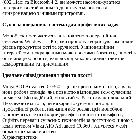
(802.11ac) та Bluetooth 4.2, ви можете насолоджуватися
швидким та стабільним з'єднанням з мережею та
синхронізацією з іншими пристроями.
Сучасна операційна система для професійних задач
Моноблок постачається з встановленою операційною
системою Windows 11 Pro, яка пропонує користувачам новий
рівень продуктивності та зручності. З інноваційним
інтерфейсом, покращеними можливостями багатозадачності та
оптимізацією роботи, ваш досвід використання стане ще
комфортнішим та приємнішим.
Ідеальне співвідношення ціни та якості
Vinga AIO Advanced C0360 – це не просто комп'ютер, а ваша
нова робоча станція, яка повністю відповідає всім сучасним
вимогам. Він надійний, стильний та багатофункціональний.
Незалежно від того, чи використовуєте ви його для
професійної роботи, навчання або розваг, цей моноблок
забезпечить все необхідне для ефективності та комфорту.
Оцініть переваги сучасних технологій за доступною ціною з
комп’ютером Vinga AIO Advanced C0360 і зануртеся у світ
безмежних можливостей.
Характеристики