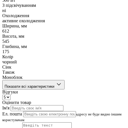
500 Вт
З підсвічуванням
ні
Охолодження
активне охолодження
Ширина, мм
612
Висота, мм
545
Глибина, мм
175
Колір
чорний
Сінк
Також
Моноблок
Показати всі характеристики
Відгуки
Оцінити товар
Ім'я
Ел. пошта
адресу не буде видно іншим
користувачам