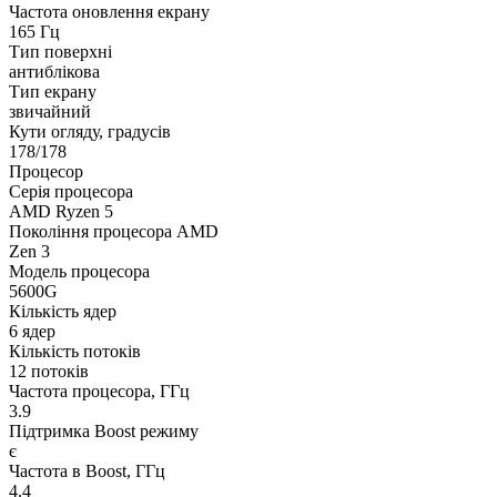
Частота оновлення екрану
165 Гц
Тип поверхні
антиблікова
Тип екрану
звичайний
Кути огляду, градусів
178/178
Процесор
Серія процесора
AMD Ryzen 5
Покоління процесора AMD
Zen 3
Модель процесора
5600G
Кількість ядер
6 ядер
Кількість потоків
12 потоків
Частота процесора, ГГц
3.9
Підтримка Boost режиму
є
Частота в Boost, ГГц
4.4