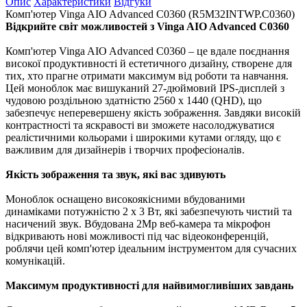
Опис
Характеристики
Відгуки
Комп'ютер Vinga AIO Advanced C0360 (R5M32INTWP.C0360)
Відкрийте світ можливостей з Vinga AIO Advanced C0360
Комп'ютер Vinga AIO Advanced C0360 – це вдале поєднання
високої продуктивності й естетичного дизайну, створене для
тих, хто прагне отримати максимум від роботи та навчання.
Цей моноблок має вишуканий 27-дюймовий IPS-дисплей з
чудовою роздільною здатністю 2560 x 1440 (QHD), що
забезпечує неперевершену якість зображення. Завдяки високій
контрастності та яскравості ви зможете насолоджуватися
реалістичними кольорами і широкими кутами огляду, що є
важливим для дизайнерів і творчих професіоналів.
Якість зображення та звук, які вас здивують
Моноблок оснащено високоякісними вбудованими
динаміками потужністю 2 x 3 Вт, які забезпечують чистий та
насичений звук. Вбудована 2Mp веб-камера та мікрофон
відкривають нові можливості під час відеоконференцій,
роблячи цей комп'ютер ідеальним інструментом для сучасних
комунікацій.
Максимум продуктивності для найвимогливіших завдань