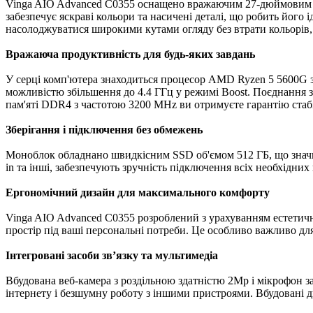
Vinga AIO Advanced C0355 оснащено вражаючим 27-дюймовим дис
забезпечує яскраві кольори та насичені деталі, що робить його 
насолоджуватися широкими кутами огляду без втрати кольорів, 
Вражаюча продуктивність для будь-яких завдань
У серці комп'ютера знаходиться процесор AMD Ryzen 5 5600G з 
можливістю збільшення до 4.4 ГГц у режимі Boost. Поєднання з
пам'яті DDR4 з частотою 3200 MHz ви отримуєте гарантію стаб
Зберігання і підключення без обмежень
Моноблок обладнано швидкісним SSD об'ємом 512 ГБ, що значно
in та інші, забезпечують зручність підключення всіх необхідни
Ергономічний дизайн для максимального комфорту
Vinga AIO Advanced C0355 розроблений з урахуванням естетичн
простір під ваші персональні потреби. Це особливо важливо для
Інтегровані засоби зв’язку та мультимедіа
Вбудована веб-камера з роздільною здатністю 2Mp і мікрофон за
інтернету і безшумну роботу з іншими пристроями. Вбудовані д