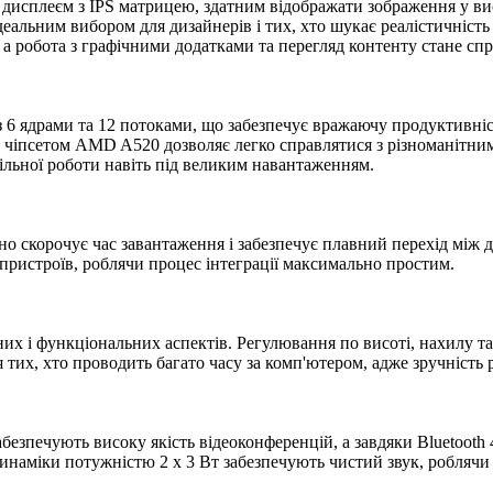
плеєм з IPS матрицею, здатним відображати зображення у висок
ідеальним вибором для дизайнерів і тих, хто шукає реалістичність
а робота з графічними додатками та перегляд контенту стане сп
6 ядрами та 12 потоками, що забезпечує вражаючу продуктивність
 чіпсетом AMD A520 дозволяє легко справлятися з різноманітним
ільної роботи навіть під великим навантаженням.
 скорочує час завантаження і забезпечує плавний перехід між д
х пристроїв, роблячи процес інтеграції максимально простим.
их і функціональних аспектів. Регулювання по висоті, нахилу 
 тих, хто проводить багато часу за комп'ютером, адже зручність 
безпечують високу якість відеоконференцій, а завдяки Bluetooth 
инаміки потужністю 2 x 3 Вт забезпечують чистий звук, роблячи 