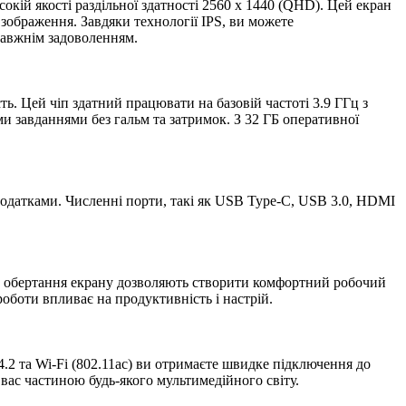
ій якості раздільної здатності 2560 x 1440 (QHD). Цей екран
 зображення. Завдяки технології IPS, ви можете
равжнім задоволенням.
. Цей чіп здатний працювати на базовій частоті 3.9 ГГц з
и завданнями без гальм та затримок. З 32 ГБ оперативної
одатками. Численні порти, такі як USB Type-C, USB 3.0, HDMI
та обертання екрану дозволяють створити комфортний робочий
роботи впливає на продуктивність і настрій.
4.2 та Wi-Fi (802.11ac) ви отримаєте швидке підключення до
вас частиною будь-якого мультимедійного світу.