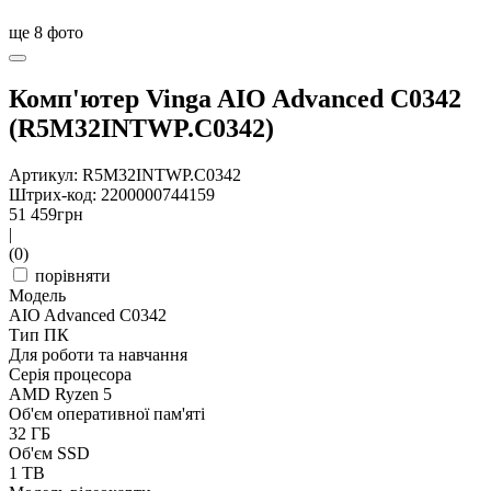
ще
8
фото
Комп'ютер Vinga AIO Advanced C0342
(R5M32INTWP.C0342)
Артикул: R5M32INTWP.C0342
Штрих-код: 2200000744159
51 459
грн
|
(0)
порівняти
Модель
AIO Advanced C0342
Тип ПК
Для роботи та навчання
Серія процесора
AMD Ryzen 5
Об'єм оперативної пам'яті
32 ГБ
Об'єм SSD
1 TB