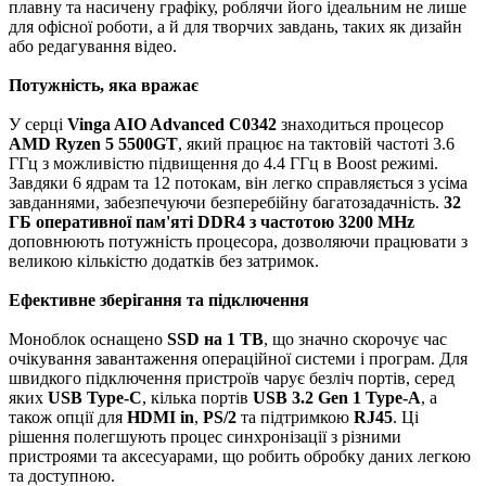
плавну та насичену графіку, роблячи його ідеальним не лише
для офісної роботи, а й для творчих завдань, таких як дизайн
або редагування відео.
Потужність, яка вражає
У серці
Vinga AIO Advanced C0342
знаходиться процесор
AMD Ryzen 5 5500GT
, який працює на тактовій частоті 3.6
ГГц з можливістю підвищення до 4.4 ГГц в Boost режимі.
Завдяки 6 ядрам та 12 потокам, він легко справляється з усіма
завданнями, забезпечуючи безперебійну багатозадачність.
32
ГБ оперативної пам'яті DDR4 з частотою 3200 MHz
доповнюють потужність процесора, дозволяючи працювати з
великою кількістю додатків без затримок.
Ефективне зберігання та підключення
Моноблок оснащено
SSD на 1 ТB
, що значно скорочує час
очікування завантаження операційної системи і програм. Для
швидкого підключення пристроїв чарує безліч портів, серед
яких
USB Type-C
, кілька портів
USB 3.2 Gen 1 Type-A
, а
також опції для
HDMI in
,
PS/2
та підтримкою
RJ45
. Ці
рішення полегшують процес синхронізації з різними
пристроями та аксесуарами, що робить обробку даних легкою
та доступною.