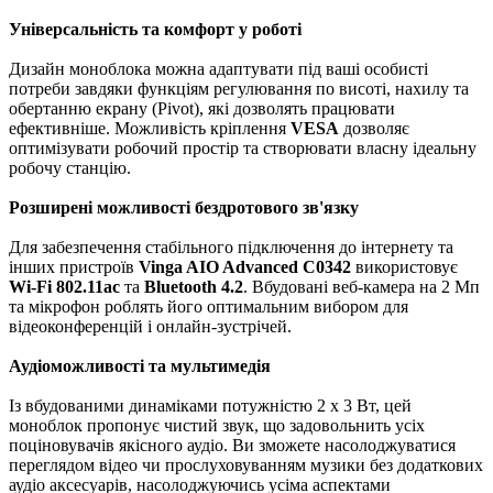
Універсальність та комфорт у роботі
Дизайн моноблока можна адаптувати під ваші особисті
потреби завдяки функціям регулювання по висоті, нахилу та
обертанню екрану (Pivot), які дозволять працювати
ефективніше. Можливість кріплення
VESA
дозволяє
оптимізувати робочий простір та створювати власну ідеальну
робочу станцію.
Розширені можливості бездротового зв'язку
Для забезпечення стабільного підключення до інтернету та
інших пристроїв
Vinga AIO Advanced C0342
використовує
Wi-Fi 802.11ac
та
Bluetooth 4.2
. Вбудовані веб-камера на 2 Мп
та мікрофон роблять його оптимальним вибором для
відеоконференцій і онлайн-зустрічей.
Аудіоможливості та мультимедія
Із вбудованими динаміками потужністю 2 x 3 Вт, цей
моноблок пропонує чистий звук, що задовольнить усіх
поціновувачів якісного аудіо. Ви зможете насолоджуватися
переглядом відео чи прослуховуванням музики без додаткових
аудіо аксесуарів, насолоджуючись усіма аспектами