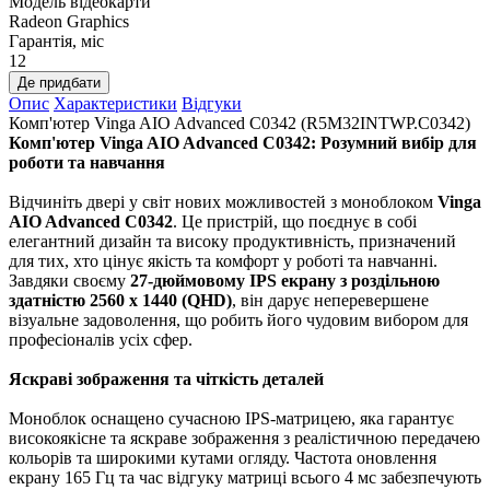
Модель відеокарти
Radeon Graphics
Гарантія, міс
12
Де придбати
Опис
Характеристики
Відгуки
Комп'ютер Vinga AIO Advanced C0342 (R5M32INTWP.C0342)
Комп'ютер Vinga AIO Advanced C0342: Розумний вибір для
роботи та навчання
Відчиніть двері у світ нових можливостей з моноблоком
Vinga
AIO Advanced C0342
. Це пристрій, що поєднує в собі
елегантний дизайн та високу продуктивність, призначений
для тих, хто цінує якість та комфорт у роботі та навчанні.
Завдяки своєму
27-дюймовому IPS екрану з роздільною
здатністю 2560 x 1440 (QHD)
, він дарує неперевершене
візуальне задоволення, що робить його чудовим вибором для
професіоналів усіх сфер.
Яскраві зображення та чіткість деталей
Моноблок оснащено сучасною IPS-матрицею, яка гарантує
високоякісне та яскраве зображення з реалістичною передачею
кольорів та широкими кутами огляду. Частота оновлення
екрану 165 Гц та час відгуку матриці всього 4 мс забезпечують