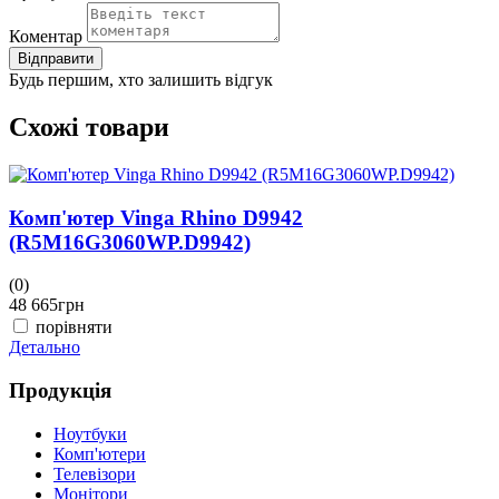
Коментар
Відправити
Будь першим, хто залишить відгук
Схожі товари
Комп'ютер Vinga Rhino D9942
(R5M16G3060WP.D9942)
(0)
(
48 665
грн
4
порівняти
Детально
Д
Продукція
Ноутбуки
Комп'ютери
Телевізори
Монітори