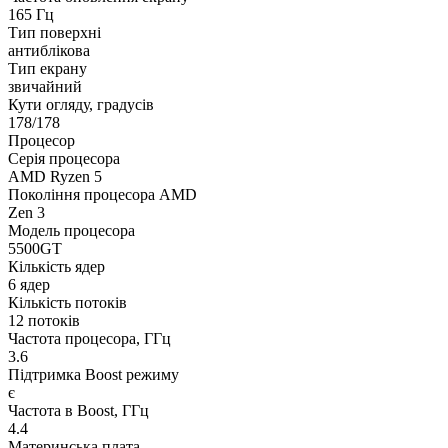
165 Гц
Тип поверхні
антиблікова
Тип екрану
звичайний
Кути огляду, градусів
178/178
Процесор
Серія процесора
AMD Ryzen 5
Покоління процесора AMD
Zen 3
Модель процесора
5500GT
Кількість ядер
6 ядер
Кількість потоків
12 потоків
Частота процесора, ГГц
3.6
Підтримка Boost режиму
є
Частота в Boost, ГГц
4.4
Материнська плата