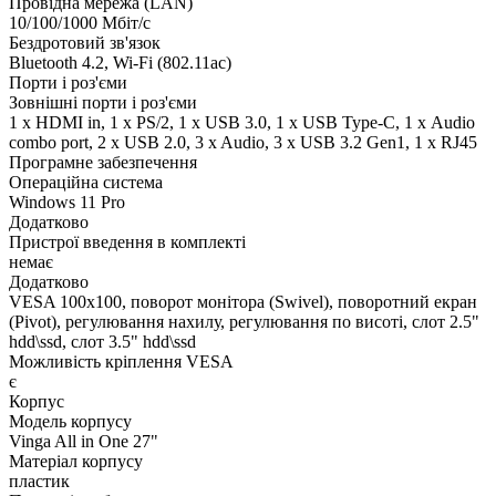
Провідна мережа (LAN)
10/100/1000 Мбіт/с
Бездротовий зв'язок
Bluetooth 4.2, Wi-Fi (802.11ac)
Порти і роз'єми
Зовнішні порти і роз'єми
1 x HDMI in, 1 x PS/2, 1 x USB 3.0, 1 x USB Type-C, 1 х Audio
combo port, 2 x USB 2.0, 3 x Audio, 3 x USB 3.2 Gen1, 1 x RJ45
Програмне забезпечення
Операційна система
Windows 11 Pro
Додатково
Пристрої введення в комплекті
немає
Додатково
VESA 100x100, поворот монітора (Swivel), поворотний екран
(Pivot), регулювання нахилу, регулювання по висоті, слот 2.5"
hdd\ssd, слот 3.5" hdd\ssd
Можливість кріплення VESA
є
Корпус
Модель корпусу
Vinga All in One 27"
Матеріал корпусу
пластик