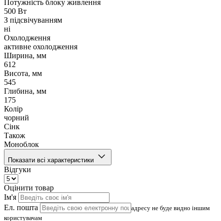
Потужність блоку живлення
500 Вт
З підсвічуванням
ні
Охолодження
активне охолодження
Ширина, мм
612
Висота, мм
545
Глибина, мм
175
Колір
чорний
Сінк
Також
Моноблок
Показати всі характеристики
Відгуки
Оцінити товар
Ім'я
Ел. пошта
адресу не буде видно іншим
користувачам