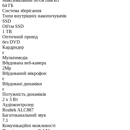
Максимальний об'єм пам'яті
64 ГБ
Система зберігання
Типи внутрішніх накопичувачів
SSD
Об'єм SSD
1 TB
Оптичний привід
без DVD
Кардридер
є
Мультимедіа
Вбудована веб-камера
2Mp
Вбудований мікрофон
є
Вбудовані динаміки
є
Потужність динаміків
2 x 3 Вт
Аудіоконтролер
Realtek ALC887
Багатоканальний звук
7.1
Комунікаційні можливості