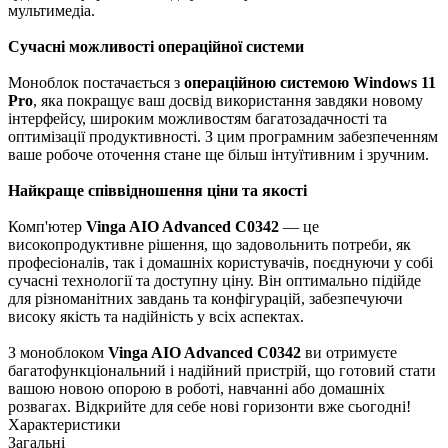
мультимедіа.
Сучасні можливості операційної системи
Моноблок постачається з
операційною системою Windows 11
Pro
, яка покращує ваш досвід використання завдяки новому
інтерфейсу, широким можливостям багатозадачності та
оптимізації продуктивності. З цим програмним забезпеченням
ваше робоче оточення стане ще більш інтуїтивним і зручним.
Найкраще співвідношення ціни та якості
Комп'ютер
Vinga AIO Advanced C0342
— це
високопродуктивне рішення, що задовольнить потреби, як
професіоналів, так і домашніх користувачів, поєднуючи у собі
сучасні технології та доступну ціну. Він оптимально підійде
для різноманітних завдань та конфігурацій, забезпечуючи
високу якість та надійність у всіх аспектах.
З моноблоком
Vinga AIO Advanced C0342
ви отримуєте
багатофункціональний і надійний пристрій, що готовий стати
вашою новою опорою в роботі, навчанні або домашніх
розвагах. Відкрийте для себе нові горизонти вже сьогодні!
Характеристики
Загальні