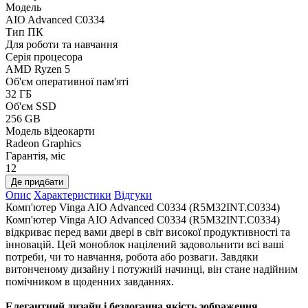
Модель
AIO Advanced C0334
Тип ПК
Для роботи та навчання
Серія процесора
AMD Ryzen 5
Об'єм оперативної пам'яті
32 ГБ
Об'єм SSD
256 GB
Модель відеокарти
Radeon Graphics
Гарантія, міс
12
Де придбати
Опис
Характеристики
Відгуки
Комп'ютер Vinga AIO Advanced C0334 (R5M32INT.C0334)
Комп'ютер Vinga AIO Advanced C0334 (R5M32INT.C0334)
відкриває перед вами двері в світ високої продуктивності та
інновацій. Цей моноблок націлений задовольнити всі ваші
потреби, чи то навчання, робота або розваги. Завдяки
витонченому дизайну і потужній начинці, він стане надійним
помічником в щоденних завданнях.
Елегантний дизайн і бездоганна якість зображення