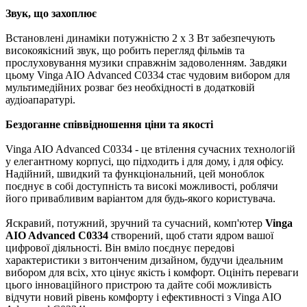
Звук, що захоплює
Встановлені динаміки потужністю 2 х 3 Вт забезпечують
високоякісний звук, що робить перегляд фільмів та
прослуховування музики справжнім задоволенням. Завдяки
цьому Vinga AIO Advanced C0334 стає чудовим вибором для
мультимедійних розваг без необхідності в додатковій
аудіоапаратурі.
Бездоганне співвідношення ціни та якості
Vinga AIO Advanced C0334 - це втілення сучасних технологій
у елегантному корпусі, що підходить і для дому, і для офісу.
Надійний, швидкий та функціональний, цей моноблок
поєднує в собі доступність та високі можливості, роблячи
його привабливим варіантом для будь-якого користувача.
Яскравий, потужний, зручний та сучасний, комп'ютер
Vinga
AIO Advanced C0334
створений, щоб стати ядром вашої
цифрової діяльності. Він вміло поєднує передові
характеристики з витонченим дизайном, будучи ідеальним
вибором для всіх, хто цінує якість і комфорт. Оцініть переваги
цього інноваційного пристрою та дайте собі можливість
відчути новий рівень комфорту і ефективності з Vinga AIO