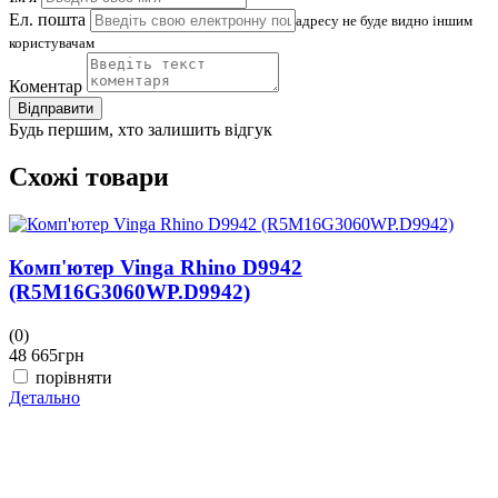
Ел. пошта
адресу не буде видно іншим
користувачам
Коментар
Відправити
Будь першим, хто залишить відгук
Схожі товари
Комп'ютер Vinga Rhino D9942
(R5M16G3060WP.D9942)
(0)
(
48 665
грн
4
порівняти
Детально
Д