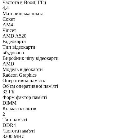
Частота в Boost, ГГц
4.4
Материнська плата
Сокет
AM4
Чіпсет
AMD A520
Відеокарта
Тип відеокарти
вбудована
Виробник чіпу відеокарти
AMD
Модель відеокарти
Radeon Graphics
Оперативна пам'ять
Об'єм оперативної пам'яті
32 ГБ
Форм-фактор пам'яті
DIMM
Кількість слотів
2
Тип пам'яті
DDR4
Частота пам'яті
3200 MHz