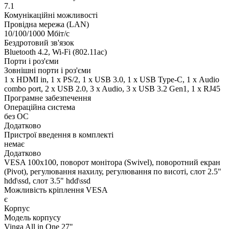
7.1
Комунікаційні можливості
Провідна мережа (LAN)
10/100/1000 Мбіт/с
Бездротовий зв'язок
Bluetooth 4.2, Wi-Fi (802.11ac)
Порти і роз'єми
Зовнішні порти і роз'єми
1 x HDMI in, 1 x PS/2, 1 x USB 3.0, 1 x USB Type-C, 1 х Audio
combo port, 2 x USB 2.0, 3 x Audio, 3 x USB 3.2 Gen1, 1 x RJ45
Програмне забезпечення
Операційна система
без ОС
Додатково
Пристрої введення в комплекті
немає
Додатково
VESA 100x100, поворот монітора (Swivel), поворотний екран
(Pivot), регулювання нахилу, регулювання по висоті, слот 2.5"
hdd\ssd, слот 3.5" hdd\ssd
Можливість кріплення VESA
є
Корпус
Модель корпусу
Vinga All in One 27"