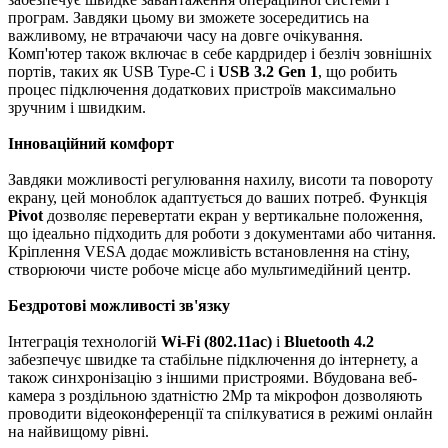
програм. Завдяки цьому ви зможете зосередитись на
важливому, не втрачаючи часу на довге очікування.
Комп'ютер також включає в себе кардридер і безліч зовнішніх
портів, таких як USB Type-C і
USB 3.2 Gen 1
, що робить
процес підключення додаткових пристроїв максимально
зручним і швидким.
Інноваційний комфорт
Завдяки можливості регулювання нахилу, висоти та повороту
екрану, цей моноблок адаптується до ваших потреб. Функція
Pivot
дозволяє перевертати екран у вертикальне положення,
що ідеально підходить для роботи з документами або читання.
Кріплення VESA додає можливість встановлення на стіну,
створюючи чисте робоче місце або мультимедійний центр.
Бездротові можливості зв'язку
Інтеграція технологій
Wi-Fi (802.11ac)
і
Bluetooth 4.2
забезпечує швидке та стабільне підключення до інтернету, а
також синхронізацію з іншими пристроями. Вбудована веб-
камера з роздільною здатністю 2Mp та мікрофон дозволяють
проводити відеоконференції та спілкуватися в режимі онлайн
на найвищому рівні.