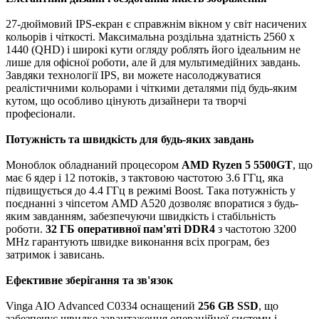
27-дюймовий IPS-екран є справжнім вікном у світ насичених
кольорів і чіткості. Максимальна роздільна здатність 2560 x
1440 (QHD) і широкі кути огляду роблять його ідеальним не
лише для офісної роботи, але й для мультимедійних завдань.
Завдяки технології IPS, ви можете насолоджуватися
реалістичними кольорами і чіткими деталями під будь-яким
кутом, що особливо цінують дизайнери та творчі
професіонали.
Потужність та швидкість для будь-яких завдань
Моноблок обладнаний процесором
AMD Ryzen 5 5500GT
, що
має 6 ядер і 12 потоків, з тактовою частотою 3.6 ГГц, яка
підвищується до 4.4 ГГц в режимі Boost. Така потужність у
поєднанні з чіпсетом AMD A520 дозволяє впоратися з будь-
яким завданням, забезпечуючи швидкість і стабільність
роботи.
32 ГБ оперативної пам'яті DDR4
з частотою 3200
MHz гарантують швидке виконання всіх програм, без
затримок і зависань.
Ефективне зберігання та зв'язок
Vinga AIO Advanced C0334 оснащений
256 GB SSD
, що
забезпечує швидке завантаження операційної системи і