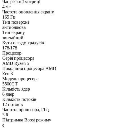
Час реакції матриці
4 мс
Частота оновлення екрану
165 Гц
Тип поверхні
антиблікова
Тип екрану
звичайний
Кути огляду, градусів
178/178
Процесор
Серія процесора
AMD Ryzen 5
Покоління процесора AMD
Zen 3
Модель процесора
5500GT
Кількість ядер
6 ядер
Кількість потоків
12 потоків
Частота процесора, ГГц
3.6
Підтримка Boost режиму
є