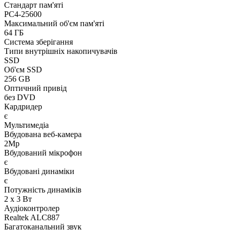
Стандарт пам'яті
PC4-25600
Максимальний об'єм пам'яті
64 ГБ
Система зберігання
Типи внутрішніх накопичувачів
SSD
Об'єм SSD
256 GB
Оптичний привід
без DVD
Кардридер
є
Мультимедіа
Вбудована веб-камера
2Mp
Вбудований мікрофон
є
Вбудовані динаміки
є
Потужність динаміків
2 x 3 Вт
Аудіоконтролер
Realtek ALC887
Багатоканальний звук