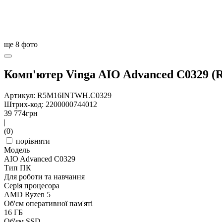
ще
8
фото
Комп'ютер Vinga AIO Advanced C0329
Артикул: R5M16INTWH.C0329
Штрих-код: 2200000744012
39 774
грн
|
(0)
порівняти
Модель
AIO Advanced C0329
Тип ПК
Для роботи та навчання
Серія процесора
AMD Ryzen 5
Об'єм оперативної пам'яті
16 ГБ
Об'єм SSD