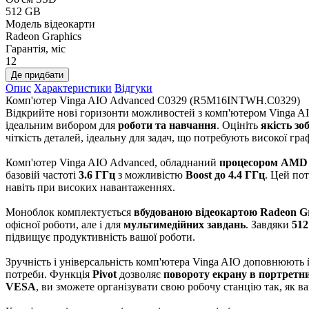
512 GB
Модель відеокарти
Radeon Graphics
Гарантія, міс
12
Де придбати
Опис
Характеристики
Відгуки
Комп'ютер Vinga AIO Advanced C0329 (R5M16INTWH.C0329)
Відкрийте нові горизонти можливостей з комп'ютером Vinga A
ідеальним вибором для
роботи та навчання
. Оцініть
якість з
чіткість деталей, ідеальну для задач, що потребують високої граф
Комп'ютер Vinga AIO Advanced, обладнаний
процесором AMD 
базовій частоті
3.6 ГГц
з можливістю
Boost до 4.4 ГГц
. Цей по
навіть при високих навантаженнях.
Моноблок комплектується
вбудованою відеокартою Radeon G
офісної роботи, але і для
мультимедійних завдань
. Завдяки
512
підвищує продуктивність вашої роботи.
Зручність і універсальність комп'ютера Vinga AIO доповнюють
потреби. Функція
Pivot
дозволяє
повороту екрану в портретн
VESA
, ви зможете організувати свою робочу станцію так, як в