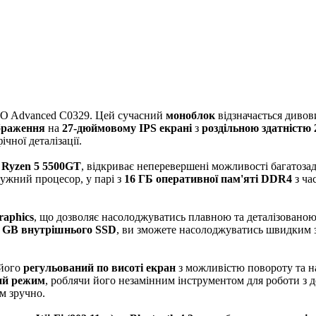
IO Advanced C0329. Цей сучасний
моноблок
відзначається дивов
ображення
на
27-дюймовому IPS екрані
з
роздільною здатністю 
ічної деталізації.
Ryzen 5 5500GT
, відкриває неперевершені можливості багатоза
тужний процесор, у парі з
16 ГБ оперативної пам'яті DDR4
з ча
raphics
, що дозволяє насолоджуватись плавною та деталізованою
 GB внутрішнього SSD
, ви зможете насолоджуватись швидким 
 його
регульований по висоті екран
з можливістю повороту та на
ий режим
, роблячи його незамінним інструментом для роботи з
ам зручно.