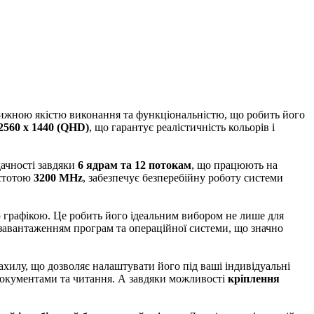
ижною якістю виконання та функціональністю, що робить його
2560 x 1440 (QHD)
, що гарантує реалістичність кольорів і
дачності завдяки
6 ядрам та 12 потокам
, що працюють на
стотою
3200 MHz
, забезпечує безперебійну роботу системи
 графікою. Це робить його ідеальним вибором не лише для
завантаженням програм та операційної системи, що значно
хилу, що дозволяє налаштувати його під ваші індивідуальні
 документами та читання. А завдяки можливості
кріплення