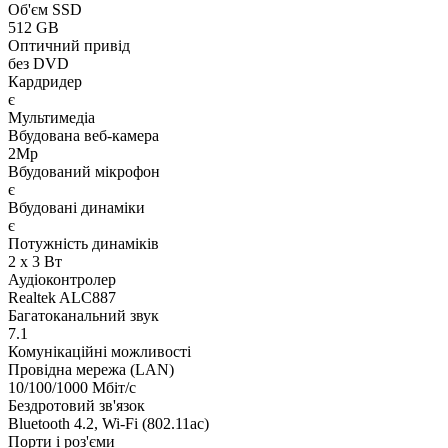
Об'єм SSD
512 GB
Оптичний привід
без DVD
Кардридер
є
Мультимедіа
Вбудована веб-камера
2Mp
Вбудований мікрофон
є
Вбудовані динаміки
є
Потужність динаміків
2 x 3 Вт
Аудіоконтролер
Realtek ALC887
Багатоканальний звук
7.1
Комунікаційні можливості
Провідна мережа (LAN)
10/100/1000 Мбіт/с
Бездротовий зв'язок
Bluetooth 4.2, Wi-Fi (802.11ac)
Порти і роз'єми