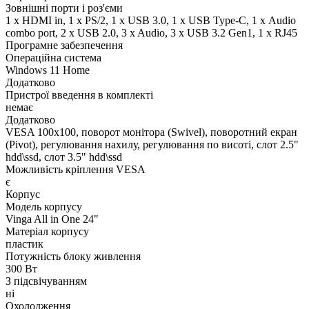
Зовнішні порти і роз'єми
1 x HDMI in, 1 x PS/2, 1 x USB 3.0, 1 x USB Type-C, 1 х Audio
combo port, 2 x USB 2.0, 3 x Audio, 3 x USB 3.2 Gen1, 1 x RJ45
Програмне забезпечення
Операційна система
Windows 11 Home
Додатково
Пристрої введення в комплекті
немає
Додатково
VESA 100x100, поворот монітора (Swivel), поворотний екран
(Pivot), регулювання нахилу, регулювання по висоті, слот 2.5"
hdd\ssd, слот 3.5" hdd\ssd
Можливість кріплення VESA
є
Корпус
Модель корпусу
Vinga All in One 24"
Матеріал корпусу
пластик
Потужність блоку живлення
300 Вт
З підсвічуванням
ні
Охолодження