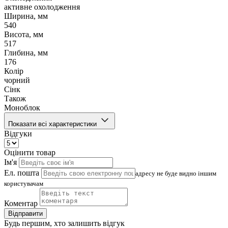
активне охолодження
Ширина, мм
540
Висота, мм
517
Глибина, мм
176
Колір
чорний
Сінк
Також
Моноблок
Показати всі характеристики
Відгуки
Оцінити товар
Ім'я
Ел. пошта
адресу не буде видно іншим
користувачам
Коментар
Відправити
Будь першим, хто залишить відгук