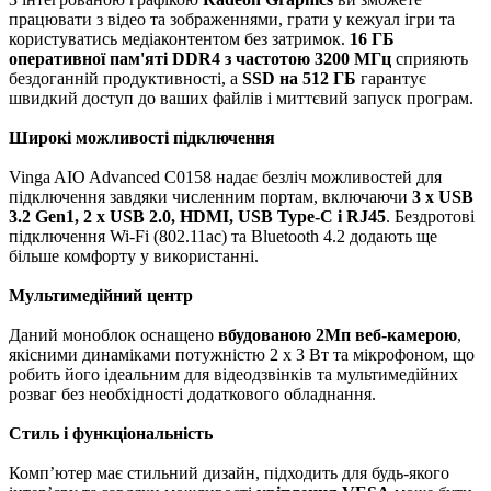
працювати з відео та зображеннями, грати у кежуал ігри та
користуватись медіаконтентом без затримок.
16 ГБ
оперативної пам'яті DDR4 з частотою 3200 МГц
сприяють
бездоганній продуктивності, а
SSD на 512 ГБ
гарантує
швидкий доступ до ваших файлів і миттєвий запуск програм.
Широкі можливості підключення
Vinga AIO Advanced C0158 надає безліч можливостей для
підключення завдяки численним портам, включаючи
3 x USB
3.2 Gen1, 2 x USB 2.0, HDMI, USB Type-C і RJ45
. Бездротові
підключення Wi-Fi (802.11ac) та Bluetooth 4.2 додають ще
більше комфорту у використанні.
Мультимедійний центр
Даний моноблок оснащено
вбудованою 2Мп веб-камерою
,
якісними динаміками потужністю 2 x 3 Вт та мікрофоном, що
робить його ідеальним для відеодзвінків та мультимедійних
розваг без необхідності додаткового обладнання.
Стиль і функціональність
Комп’ютер має стильний дизайн, підходить для будь-якого