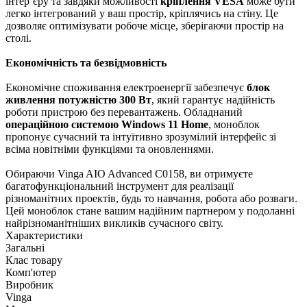
інтер’єру та завдяки можливості
кріплення VESA
може бути
легко інтегрований у ваш простір, кріплячись на стіну. Це
дозволяє оптимізувати робоче місце, зберігаючи простір на
столі.
Економічність та безвідмовність
Економічне споживання електроенергії забезпечує
блок
живлення потужністю 300 Вт
, який гарантує надійність
роботи пристрою без перевантажень. Обладнаний
операційною системою Windows 11 Home
, моноблок
пропонує сучасний та інтуїтивно зрозумілий інтерфейс зі
всіма новітніми функціями та оновленнями.
Обираючи Vinga AIO Advanced C0158, ви отримуєте
багатофункціональний інструмент для реалізації
різноманітних проектів, будь то навчання, робота або розваги.
Цей моноблок стане вашим надійним партнером у подоланні
найрізноманітніших викликів сучасного світу.
Характеристики
Загальні
Клас товару
Комп'ютер
Виробник
Vinga