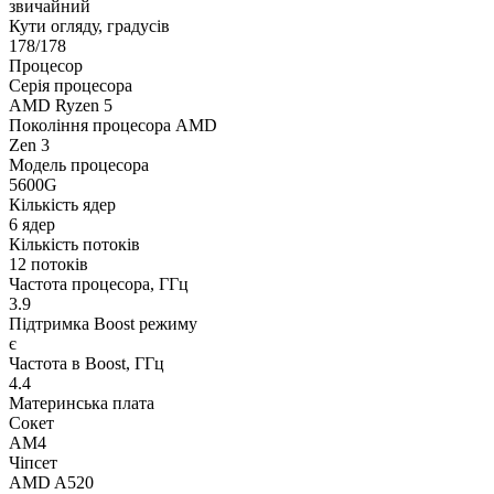
звичайний
Кути огляду, градусів
178/178
Процесор
Серія процесора
AMD Ryzen 5
Покоління процесора AMD
Zen 3
Модель процесора
5600G
Кількість ядер
6 ядер
Кількість потоків
12 потоків
Частота процесора, ГГц
3.9
Підтримка Boost режиму
є
Частота в Boost, ГГц
4.4
Материнська плата
Сокет
AM4
Чіпсет
AMD A520