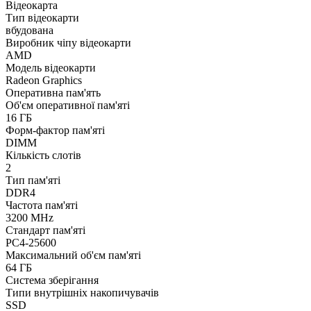
Відеокарта
Тип відеокарти
вбудована
Виробник чіпу відеокарти
AMD
Модель відеокарти
Radeon Graphics
Оперативна пам'ять
Об'єм оперативної пам'яті
16 ГБ
Форм-фактор пам'яті
DIMM
Кількість слотів
2
Тип пам'яті
DDR4
Частота пам'яті
3200 MHz
Стандарт пам'яті
PC4-25600
Максимальний об'єм пам'яті
64 ГБ
Система зберігання
Типи внутрішніх накопичувачів
SSD