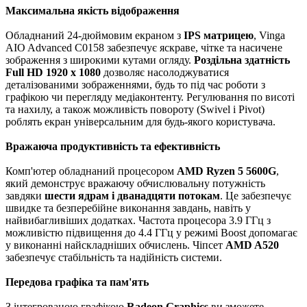
Максимальна якість відображення
Обладнаний 24-дюймовим екраном з
IPS матрицею
, Vinga
AIO Advanced C0158 забезпечує яскраве, чітке та насичене
зображення з широкими кутами огляду.
Роздільна здатність
Full HD 1920 x 1080
дозволяє насолоджуватися
деталізованими зображеннями, будь то під час роботи з
графікою чи перегляду медіаконтенту. Регулювання по висоті
та нахилу, а також можливість повороту (Swivel і Pivot)
роблять екран універсальним для будь-якого користувача.
Вражаюча продуктивність та ефективність
Комп'ютер обладнаний процесором
AMD Ryzen 5 5600G
,
який демонструє вражаючу обчислювальну потужність
завдяки
шести ядрам і дванадцяти потокам
. Це забезпечує
швидке та безперебійне виконання завдань, навіть у
найвибагливіших додатках. Частота процесора 3.9 ГГц з
можливістю підвищення до 4.4 ГГц у режимі Boost допомагає
у виконанні найскладніших обчислень. Чіпсет
AMD A520
забезпечує стабільність та надійність системи.
Передова графіка та пам'ять
З інтегрованою графікою
Radeon Graphics
ви зможете