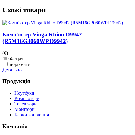
Схожі товари
Комп'ютер Vinga Rhino D9942
(R5M16G3060WP.D9942)
(0)
(
48 665
грн
4
порівняти
Детально
Д
Продукція
Ноутбуки
Комп'ютери
Телевізори
Монітори
Блоки живлення
Компанія