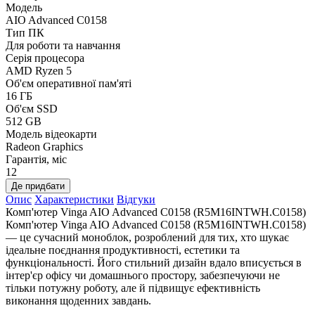
Модель
AIO Advanced C0158
Тип ПК
Для роботи та навчання
Серія процесора
AMD Ryzen 5
Об'єм оперативної пам'яті
16 ГБ
Об'єм SSD
512 GB
Модель відеокарти
Radeon Graphics
Гарантія, міс
12
Де придбати
Опис
Характеристики
Відгуки
Комп'ютер Vinga AIO Advanced C0158 (R5M16INTWH.C0158)
Комп'ютер Vinga AIO Advanced C0158 (R5M16INTWH.C0158)
— це сучасний моноблок, розроблений для тих, хто шукає
ідеальне поєднання продуктивності, естетики та
функціональності. Його стильний дизайн вдало вписується в
інтер'єр офісу чи домашнього простору, забезпечуючи не
тільки потужну роботу, але й підвищує ефективність
виконання щоденних завдань.