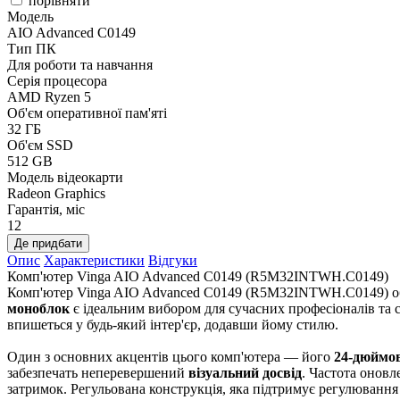
порівняти
Модель
AIO Advanced C0149
Тип ПК
Для роботи та навчання
Серія процесора
AMD Ryzen 5
Об'єм оперативної пам'яті
32 ГБ
Об'єм SSD
512 GB
Модель відеокарти
Radeon Graphics
Гарантія, міс
12
Де придбати
Опис
Характеристики
Відгуки
Комп'ютер Vinga AIO Advanced C0149 (R5M32INTWH.C0149)
Комп'ютер Vinga AIO Advanced C0149 (R5M32INTWH.C0149) об'є
моноблок
є ідеальним вибором для сучасних професіоналів та с
впишеться у будь-який інтер'єр, додавши йому стилю.
Один з основних акцентів цього комп'ютера — його
24-дюймо
забезпечать неперевершений
візуальний досвід
. Частота оновл
затримок. Регульована конструкція, яка підтримує регулювання