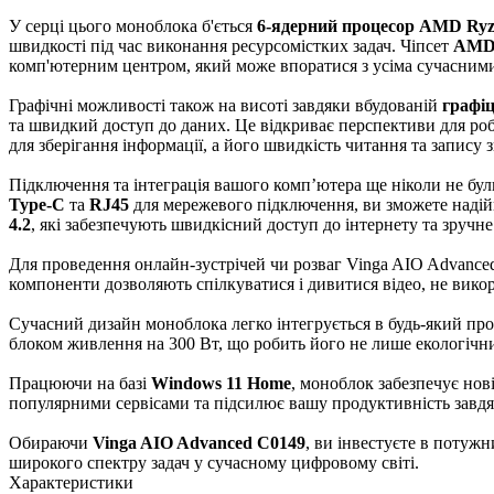
У серці цього моноблока б'ється
6-ядерний процесор AMD Ryz
швидкості під час виконання ресурсомістких задач. Чіпсет
AMD
комп'ютерним центром, який може впоратися з усіма сучасним
Графічні можливості також на висоті завдяки вбудованій
графіц
та швидкий доступ до даних. Це відкриває перспективи для роб
для зберігання інформації, а його швидкість читання та запису
Підключення та інтеграція вашого комп’ютера ще ніколи не бу
Type-C
та
RJ45
для мережевого підключення, ви зможете надійн
4.2
, які забезпечують швидкісний доступ до інтернету та зручне
Для проведення онлайн-зустрічей чи розваг Vinga AIO Advanc
компоненти дозволяють спілкуватися і дивитися відео, не вико
Сучасний дизайн моноблока легко інтегрується в будь-який про
блоком живлення на 300 Вт, що робить його не лише екологічни
Працюючи на базі
Windows 11 Home
, моноблок забезпечує нов
популярними сервісами та підсилює вашу продуктивність завд
Обираючи
Vinga AIO Advanced C0149
, ви інвестуєте в потуж
широкого спектру задач у сучасному цифровому світі.
Характеристики