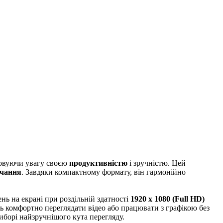
ковуючи увагу своєю
продуктивністю
і зручністю. Цей
чання
. Завдяки компактному формату, він гармонійно
нь на екрані при роздільній здатності
1920 x 1080 (Full HD)
ть комфортно переглядати відео або працювати з графікою без
виборі найзручнішого кута перегляду.