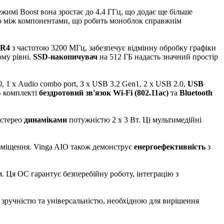
ежимі Boost вона зростає до 4.4 ГГц, що додає ще більше
ію між компонентами, що робить моноблок справжнім
DR4
з частотою 3200 МГц, забезпечує відмінну обробку графіки
ому рівні.
SSD-накопичувач
на 512 ГБ надасть значний простір
0, 1 х Audio combo port, 3 x USB 3.2 Gen1, 2 x USB 2.0,
USB
В комплекті
бездротовий зв'язок Wi-Fi (802.11ac)
та
Bluetooth
 стерео
динаміками
потужністю 2 x 3 Вт. Ці мультимедійні
зміщення. Vinga AIO також демонструє
енергоефективність
з
. Ця ОС гарантує безперебійну роботу, інтеграцію з
, зручністю та універсальністю, необхідною для вирішення