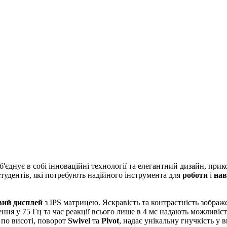
днує в собі інноваційні технології та елегантний дизайн, при
тудентів, які потребують надійного інструмента для
роботи
і
нав
вий дисплей
з IPS матрицею. Яскравість та контрастність зображе
ення у 75 Гц та час реакції всього лише в 4 мс надають можливіс
 по висоті, поворот
Swivel
та
Pivot
, надає унікальну гнучкість у 