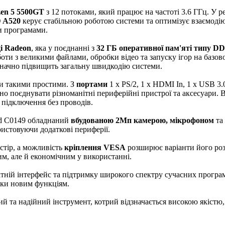
en 5 5500GT
з 12 потоками, який працює на частоті 3.6 ГГц. У р
 A520
керує стабільною роботою системи та оптимізує взаємод
и програмами.
і Radeon
, яка у поєднанні з
32 ГБ оперативної пам'яті типу D
оти з великими файлами, обробки відео та запуску ігор на базов
 значно підвищить загальну швидкодію системи.
ли такими простими. З
портами
1 x PS/2, 1 x HDMI In, 1 x USB 3.
о поєднувати різноманітні периферійні пристрої та аксесуари. 
 підключення без проводів.
ed C0149 обладнаний
вбудованою 2Мп камерою, мікрофоном
та
ристовуючи додаткові периферії.
стір, а можливість
кріплення VESA
розширює варіанти його ро
м, але й економічним у використанні.
ітній інтерфейс та підтримку широкого спектру сучасних програм
яки новим функціям.
ний та надійний інструмент, котрий відзначається високою якістю