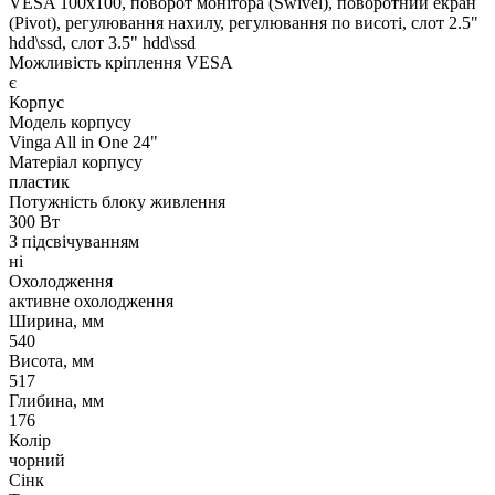
VESA 100x100, поворот монітора (Swivel), поворотний екран
(Pivot), регулювання нахилу, регулювання по висоті, слот 2.5"
hdd\ssd, слот 3.5" hdd\ssd
Можливість кріплення VESA
є
Корпус
Модель корпусу
Vinga All in One 24"
Матеріал корпусу
пластик
Потужність блоку живлення
300 Вт
З підсвічуванням
ні
Охолодження
активне охолодження
Ширина, мм
540
Висота, мм
517
Глибина, мм
176
Колір
чорний
Сінк