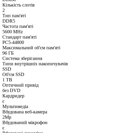
Кількість слотів
2
Тип пам'яті
DDR5
Частота пам'яті
5600 MHz
Стандарт пам'яті
PC5-44800
Максимальний об'єм пам'яті
96 ГБ
Система зберігання
Типи внутрішніх накопичувачів
SSD
Об'єм SSD
1 TB
Оптичний привід
без DVD
Кардридер
є
Мультимедіа
Вбудована веб-камера
2Mp
Вбудований мікрофон
є