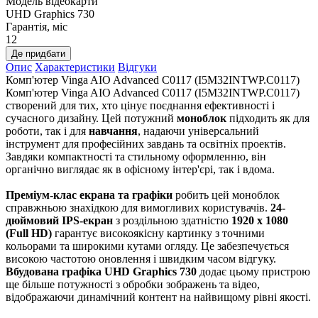
Модель відеокарти
UHD Graphics 730
Гарантія, міс
12
Де придбати
Опис
Характеристики
Відгуки
Комп'ютер Vinga AIO Advanced C0117 (I5M32INTWP.C0117)
Комп'ютер Vinga AIO Advanced C0117 (I5M32INTWP.C0117)
створений для тих, хто цінує поєднання ефективності і
сучасного дизайну. Цей потужний
моноблок
підходить як для
роботи, так і для
навчання
, надаючи універсальний
інструмент для професійних завдань та освітніх проектів.
Завдяки компактності та стильному оформленню, він
органічно виглядає як в офісному інтер'єрі, так і вдома.
Преміум-клас екрана та графіки
робить цей моноблок
справжньою знахідкою для вимогливих користувачів.
24-
дюймовий IPS-екран
з роздільною здатністю
1920 x 1080
(Full HD)
гарантує високоякісну картинку з точними
кольорами та широкими кутами огляду. Це забезпечується
високою частотою оновлення і швидким часом відгуку.
Вбудована графіка UHD Graphics 730
додає цьому пристрою
ще більше потужності з обробки зображень та відео,
відображаючи динамічний контент на найвищому рівні якості.