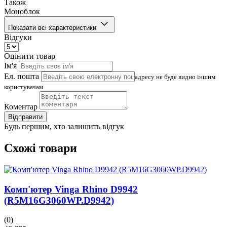
Також
Моноблок
Показати всі характеристики
Відгуки
Оцінити товар
Ім'я
Ел. пошта
адресу не буде видно іншим
користувачам
Коментар
Відправити
Будь першим, хто залишить відгук
Схожі товари
Комп'ютер Vinga Rhino D9942
(R5M16G3060WP.D9942)
(0)
(