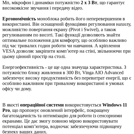
Мп, мікрофон і динаміки потужністю
2 x 3 Вт
, що гарантує
високоякісне звучання і передачу відео.
Ергономічність
моноблока робить його неперевершеним в
використанні. Він оснащений функціями регулювання нахилу,
можливістю повертання екрану (Pivot і Swivel), а також
регулюванням по висоті. Такі функції дозволяють знайти
оптимальне положення для комфорту, що особливо важливо
під час тривалих годин роботи чи навчання. А кріплення
VESA дозволяє закріпити комп’ютер на стіні, звільнюючи при
цьому цінний простір на столі.
Енергоефективність - це ще одна значуща характеристика. З
потужністю блоку живлення в 300 Вт, Vinga AIO Advanced
забезпечує високу продуктивність без перевитрат енергії, що є
особливо важливим при тривалому використанні в умовах
офісу чи дому.
В якості
операційної системи
використовується
Windows 11
Pro
, що пропонує оновлений інтерфейс, покращену
багатозадачність та оптимізацію для роботи із сенсорними
екранами. Це дає змогу повною мірою використовувати
потенціал комп’ютера, водночас забезпечуючи підвищену
безпеку ваших даних.