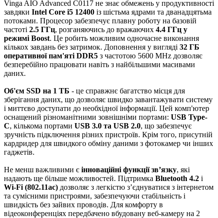
Vinga AIO Advanced C0117 не знає обмежень у продуктивності
завдяки
Intel Core i5 12400
із шістьма ядрами та дванадцятьма
потоками. Процесор забезпечує плавну роботу на базовій
частоті
2.5 ГГц
, розганяючись до вражаючих
4.4 ГГц у
режимі Boost
. Це робить можливим одночасне виконання
кількох завдань без затримок. Доповнення у вигляді
32 ГБ
оперативної пам'яті DDR5
з частотою 5600 MHz дозволяє
безперебійно працювати навіть з найбільшими масивами
даних.
Об'єм SSD на 1 ТБ
- це справжнє багатство місця для
зберігання даних, що дозволяє швидко завантажувати систему
і миттєво доступати до необхідної інформації. Цей комп'ютер
оснащений різноманітними зовнішніми портами:
USB Type-
C
, кількома портами
USB 3.0 та USB 2.0
, що забезпечує
зручність підключення різних пристроїв. Крім того, присутній
кардридер для швидкого обміну даними з фотокамер чи інших
гаджетів.
Не менш важливими є
інноваційні функції зв’язку
, які
надають ще більше можливостей. Підтримка
Bluetooth 4.2
і
Wi-Fi (802.11ac)
дозволяє з легкістю з’єднуватися з інтернетом
та сумісними пристроями, забезпечуючи стабільність і
швидкість без зайвих проводів. Для комфорту в
відеоконференціях передбачено вбудовану веб-камеру на 2