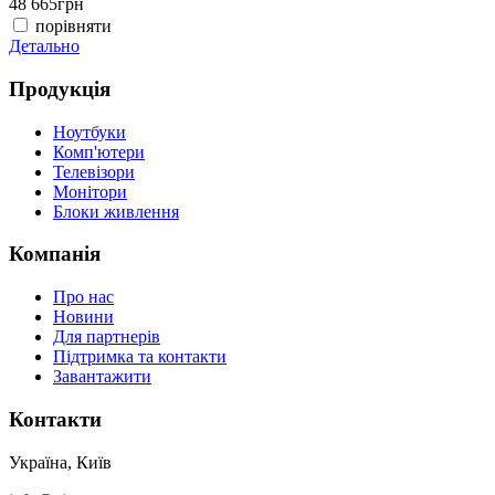
48 665
грн
4
порівняти
Детально
Д
Продукція
Ноутбуки
Комп'ютери
Телевізори
Монітори
Блоки живлення
Компанія
Про нас
Новини
Для партнерів
Підтримка та контакти
Завантажити
Контакти
Україна, Київ