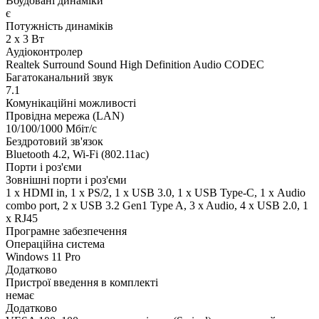
Вбудовані динаміки
є
Потужність динаміків
2 x 3 Вт
Аудіоконтролер
Realtek Surround Sound High Definition Audio CODEC
Багатоканальний звук
7.1
Комунікаційні можливості
Провідна мережа (LAN)
10/100/1000 Мбіт/с
Бездротовий зв'язок
Bluetooth 4.2, Wi-Fi (802.11ac)
Порти і роз'єми
Зовнішні порти і роз'єми
1 x HDMI in, 1 x PS/2, 1 x USB 3.0, 1 x USB Type-C, 1 х Audio
combo port, 2 x USB 3.2 Gen1 Type A, 3 x Audio, 4 x USB 2.0, 1
x RJ45
Програмне забезпечення
Операційна система
Windows 11 Pro
Додатково
Пристрої введення в комплекті
немає
Додатково