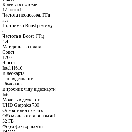
Кількість потоків
12 потоків
Частота процесора, ГГц
2.5
Підтримка Boost режиму
є
Частота в Boost, ГГц
4.4
Материнська плата
Сокет
1700
Чіпсет
Intel H610
Відеокарта
Тип відеокарти
вбудована
Виробник чіпу відеокарти
Intel
Модель відеокарти
UHD Graphics 730
Оперативна пам'ять
Об'єм оперативної пам'яті
32 ГБ
Форм-фактор пам'яті
DIMM