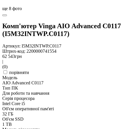
ще
8
фото
Комп'ютер Vinga AIO Advanced C0117
(I5M32INTWP.C0117)
Артикул: I5M32INTWP.C0117
Штрих-код: 2200000741554
62 543
грн
|
(0)
порівняти
Модель
AIO Advanced C0117
Тип ПК
Для роботи та навчання
Серія процесора
Intel Core i5
Об'єм оперативної пам'яті
32 ГБ
Об'єм SSD
1 TB