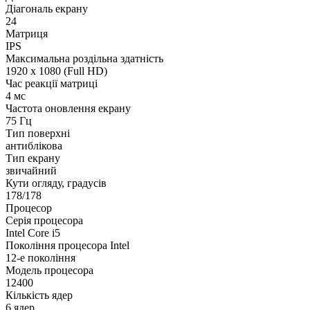
Діагональ екрану
24
Матриця
IPS
Максимальна роздільна здатність
1920 x 1080 (Full HD)
Час реакції матриці
4 мс
Частота оновлення екрану
75 Гц
Тип поверхні
антиблікова
Тип екрану
звичайний
Кути огляду, градусів
178/178
Процесор
Серія процесора
Intel Core i5
Покоління процесора Intel
12-е покоління
Модель процесора
12400
Кількість ядер
6 ядер