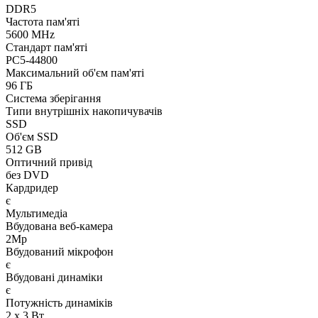
DDR5
Частота пам'яті
5600 MHz
Стандарт пам'яті
PC5-44800
Максимальний об'єм пам'яті
96 ГБ
Система зберігання
Типи внутрішніх накопичувачів
SSD
Об'єм SSD
512 GB
Оптичний привід
без DVD
Кардридер
є
Мультимедіа
Вбудована веб-камера
2Mp
Вбудований мікрофон
є
Вбудовані динаміки
є
Потужність динаміків
2 x 3 Вт