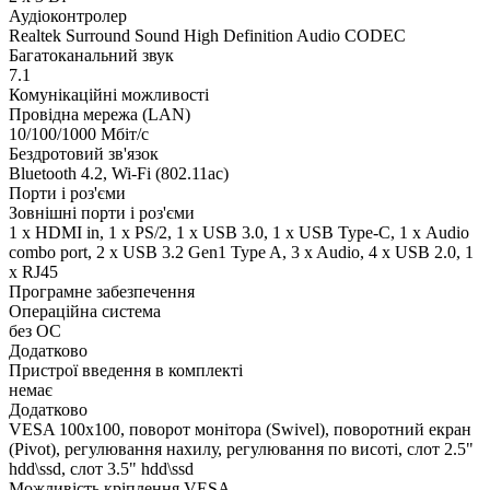
Аудіоконтролер
Realtek Surround Sound High Definition Audio CODEC
Багатоканальний звук
7.1
Комунікаційні можливості
Провідна мережа (LAN)
10/100/1000 Мбіт/с
Бездротовий зв'язок
Bluetooth 4.2, Wi-Fi (802.11ac)
Порти і роз'єми
Зовнішні порти і роз'єми
1 x HDMI in, 1 x PS/2, 1 x USB 3.0, 1 x USB Type-C, 1 х Audio
combo port, 2 x USB 3.2 Gen1 Type A, 3 x Audio, 4 x USB 2.0, 1
x RJ45
Програмне забезпечення
Операційна система
без ОС
Додатково
Пристрої введення в комплекті
немає
Додатково
VESA 100x100, поворот монітора (Swivel), поворотний екран
(Pivot), регулювання нахилу, регулювання по висоті, слот 2.5"
hdd\ssd, слот 3.5" hdd\ssd
Можливість кріплення VESA