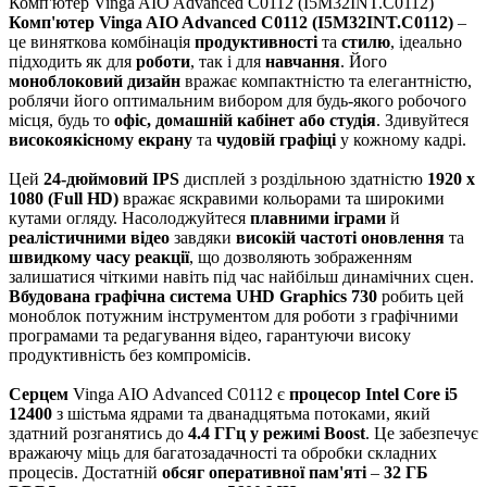
Комп'ютер Vinga AIO Advanced C0112 (I5M32INT.C0112)
Комп'ютер Vinga AIO Advanced C0112 (I5M32INT.C0112)
–
це виняткова комбінація
продуктивності
та
стилю
, ідеально
підходить як для
роботи
, так і для
навчання
. Його
моноблоковий дизайн
вражає компактністю та елегантністю,
роблячи його оптимальним вибором для будь-якого робочого
місця, будь то
офіс, домашній кабінет або студія
. Здивуйтеся
високоякісному екрану
та
чудовій графіці
у кожному кадрі.
Цей
24-дюймовий IPS
дисплей з роздільною здатністю
1920 x
1080 (Full HD)
вражає яскравими кольорами та широкими
кутами огляду. Насолоджуйтеся
плавними іграми
й
реалістичними відео
завдяки
високій частоті оновлення
та
швидкому часу реакції
, що дозволяють зображенням
залишатися чіткими навіть під час найбільш динамічних сцен.
Вбудована графічна система UHD Graphics 730
робить цей
моноблок потужним інструментом для роботи з графічними
програмами та редагування відео, гарантуючи високу
продуктивність без компромісів.
Серцем
Vinga AIO Advanced C0112 є
процесор Intel Core i5
12400
з шістьма ядрами та дванадцятьма потоками, який
здатний розганятись до
4.4 ГГц у режимі Boost
. Це забезпечує
вражаючу міць для багатозадачності та обробки складних
процесів. Достатній
обсяг оперативної пам'яті
–
32 ГБ