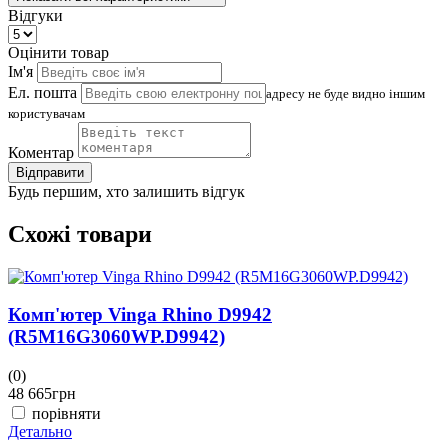
Відгуки
Оцінити товар
Ім'я
Ел. пошта
адресу не буде видно іншим
користувачам
Коментар
Відправити
Будь першим, хто залишить відгук
Схожі товари
Комп'ютер Vinga Rhino D9942
(R5M16G3060WP.D9942)
(0)
(
48 665
грн
4
порівняти
Детально
Д