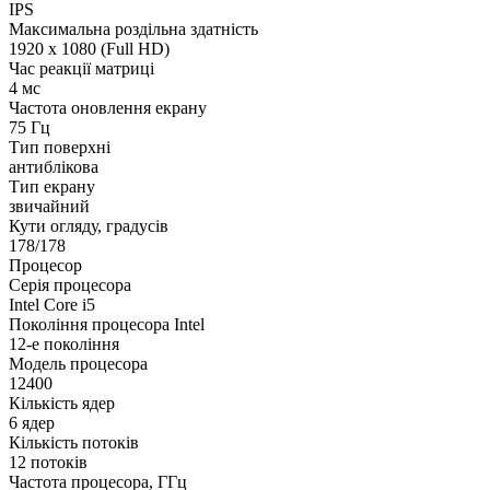
IPS
Максимальна роздільна здатність
1920 x 1080 (Full HD)
Час реакції матриці
4 мс
Частота оновлення екрану
75 Гц
Тип поверхні
антиблікова
Тип екрану
звичайний
Кути огляду, градусів
178/178
Процесор
Серія процесора
Intel Core i5
Покоління процесора Intel
12-е покоління
Модель процесора
12400
Кількість ядер
6 ядер
Кількість потоків
12 потоків
Частота процесора, ГГц