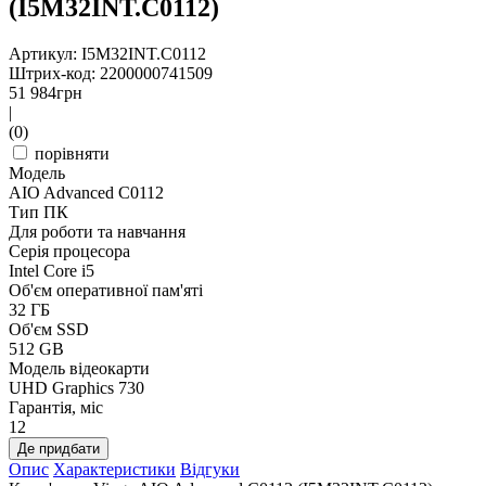
(I5M32INT.C0112)
Артикул: I5M32INT.C0112
Штрих-код: 2200000741509
51 984
грн
|
(0)
порівняти
Модель
AIO Advanced C0112
Тип ПК
Для роботи та навчання
Серія процесора
Intel Core i5
Об'єм оперативної пам'яті
32 ГБ
Об'єм SSD
512 GB
Модель відеокарти
UHD Graphics 730
Гарантія, міс
12
Де придбати
Опис
Характеристики
Відгуки