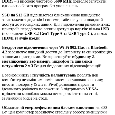
DDR5
– з високою частотою
5600 MHz
дозволяє запускати
одночасно багато програм без уповільнень.
SSD на 512 GB
відрізняється блискавичною швидкістю
завантаження додатків і системи, забезпечуючи швидкий
доступ до необхідних даних. Для підключення різноманітних
пристроїв передбачено легкий доступ до
портів
: кілька
USB
(включаючи
USB 3.2 Gen1 Type A
та
USB Type-C
), а також
HDMI
та
аудіо входи
.
Бездротове підключення
через
Wi-Fi 802.11ac
та
Bluetooth
4.2
забезпечує швидкий доступ до Інтернету та синхронізацію
з іншими пристроями. Використовуйте
вбудовану 2-
мегапіксельну веб-камеру
, мікрофон та
динаміки
потужністю 2 x 3 Вт
для бездоганних відеоконференцій.
Ергономічність і
гнучкість налаштувань
роблять цей
комп’ютер незамінним помічником: регулювання нахилу,
висоти, повороту (Swivel, Pivot) дозволяють досягти
ідеального робочого положення. З підтримкою
VESA-
кріплення
моноблок можна легко розмістити на стіні,
звільняючи місце на столі.
Обладнаний
енергоефективним блоком живлення
на 300
Вт, цей комп'ютер забезпечує стабільну роботу, зменшуючи