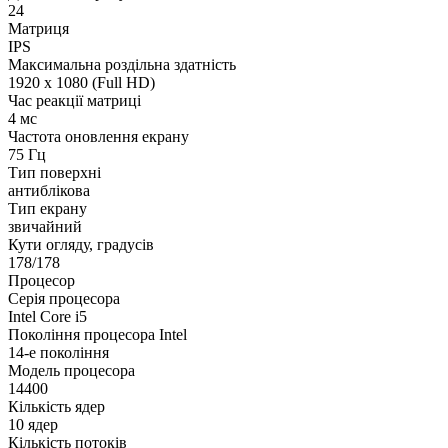
24
Матриця
IPS
Максимальна роздільна здатність
1920 x 1080 (Full HD)
Час реакції матриці
4 мс
Частота оновлення екрану
75 Гц
Тип поверхні
антиблікова
Тип екрану
звичайний
Кути огляду, градусів
178/178
Процесор
Серія процесора
Intel Core i5
Покоління процесора Intel
14-е покоління
Модель процесора
14400
Кількість ядер
10 ядер
Кількість потоків