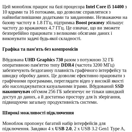
Цей моноблок працює на базі процесора
Intel Core i5 14400
з
10 ядрами та 16 потоками, що дозволяє справлятися з
найвибагливішими додатками та завданнями. Незважаючи на
базову частоту в 1.8 ГГц, підтримка
Boost режиму
збільшує
частоту до вражаючих 4.7 ГГц. Це означає, що ви зможете
безперебійно працювати з великими обсягами даних і
виконувати задачі будь-якої складності.
Графіка та пам'ять без компромісів
Вбудована
UHD Graphics 730
разом з потужною 32 ГБ
оперативною пам'яттю типу
DDR4
(частота 3200 МГц)
забезпечують бездоганну плавність графічного інтерфейсу та
швидку обробку даних. Це дозволяє ефективно працювати з
графічними програмами, переглядати відео у високій якості
або насолоджуватися казуальними іграми. Вбудований
SSD
накопичувач
об'ємом 256 ГБ забезпечує не тільки швидкий
доступ до даних, а й достатньо простору для їх зберігання,
підвищуючи загальну продуктивність системи.
Широкі можливості підключення
Моноблок пропонує багатий набір інтерфейсів для
підключення. Завдяки 4 x
USB 2.0
, 2 x USB 3.2 Gen1 Type A,