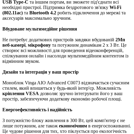
USB Type-C
та іншим портам, ви зможете під'єднати всі
необхідні пристрої. Підтримка бездротового зв'язку
Wi-Fi
(802.11ac)
та
Bluetooth 4.2
робить підключення до мережі та
аксесуарів максимально зручним.
Вбудоване мультимедійне рішення
Не потребує додаткових пристроїв завдяки вбудованій
2Мп
веб-камері
,
мікрофону
та потужним динамікам 2 x 3 Вт. Це
створює всі можливості для проведення відеоконференцій,
спілкування онлайн і насолоди мультимедійним контентом із
відмінним звуком.
Дизайн та інтеграція у ваш простір
Моноблок Vinga AIO Advanced C0073 відзначається сучасним
стилем, який впишеться у будь-який інтер'єр. Можливість
кріплення VESA
дозволяє зручно інтегрувати його у ваш
простір, забезпечуючи додаткову економію робочої площі.
Енергоефективність і надійність
З потужністю блоку живлення в 300 Вт, цей комп'ютер є не
лише потужним, але також
економічним
в енергоспоживанні.
Це чудове рішення для тих, хто піклується про екологічність