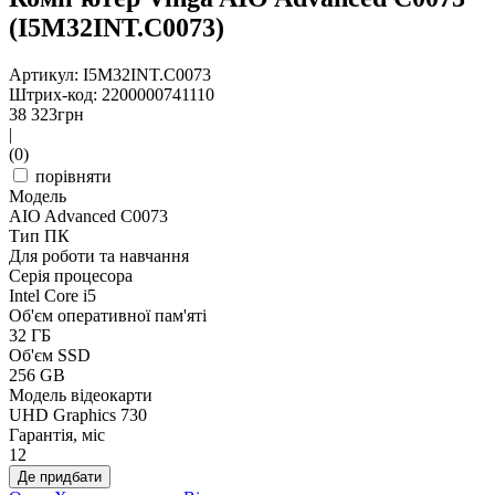
(I5M32INT.C0073)
Артикул: I5M32INT.C0073
Штрих-код: 2200000741110
38 323
грн
|
(0)
порівняти
Модель
AIO Advanced C0073
Тип ПК
Для роботи та навчання
Серія процесора
Intel Core i5
Об'єм оперативної пам'яті
32 ГБ
Об'єм SSD
256 GB
Модель відеокарти
UHD Graphics 730
Гарантія, міс
12
Де придбати