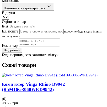
Моноблок
Показати всі характеристики
Відгуки
Оцінити товар
Ім'я
Ел. пошта
адресу не буде видно іншим
користувачам
Коментар
Відправити
Будь першим, хто залишить відгук
Схожі товари
Комп'ютер Vinga Rhino D9942
(R5M16G3060WP.D9942)
(0)
(
48 665
грн
4