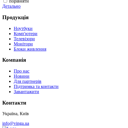
порівняти
Детально
Д
Продукція
Ноутбуки
Комп'ютери
Телевізори
Монітори
Блоки живлення
Компанія
Про нас
Новини
Для партнерів
Підтримка та контакти
Завантажити
Контакти
Україна, Київ
info@vinga.ua