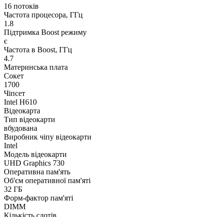
16 потоків
Частота процесора, ГГц
1.8
Підтримка Boost режиму
є
Частота в Boost, ГГц
4.7
Материнська плата
Сокет
1700
Чіпсет
Intel H610
Відеокарта
Тип відеокарти
вбудована
Виробник чіпу відеокарти
Intel
Модель відеокарти
UHD Graphics 730
Оперативна пам'ять
Об'єм оперативної пам'яті
32 ГБ
Форм-фактор пам'яті
DIMM
Кількість слотів