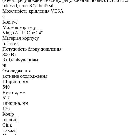
(Pivot), регулювання нахилу, регулювання по висоті, слот 2.5"
hdd\ssd, слот 3.5" hdd\ssd
Можливість кріплення VESA
є
Корпус
Модель корпусу
Vinga All in One 24"
Матеріал корпусу
пластик
Потужність блоку живлення
300 Вт
З підсвічуванням
ні
Охолодження
активне охолодження
Ширина, мм
540
Висота, мм
517
Глибина, мм
176
Колір
чорний
Сінк
Також