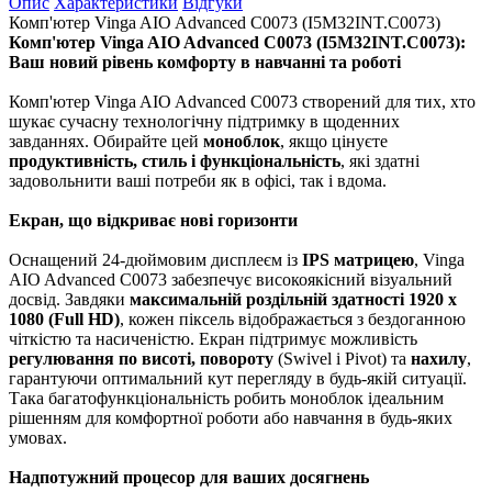
Опис
Характеристики
Відгуки
Комп'ютер Vinga AIO Advanced C0073 (I5M32INT.C0073)
Комп'ютер Vinga AIO Advanced C0073 (I5M32INT.C0073):
Ваш новий рівень комфорту в навчанні та роботі
Комп'ютер Vinga AIO Advanced C0073 створений для тих, хто
шукає сучасну технологічну підтримку в щоденних
завданнях. Обирайте цей
моноблок
, якщо цінуєте
продуктивність, стиль і функціональність
, які здатні
задовольнити ваші потреби як в офісі, так і вдома.
Екран, що відкриває нові горизонти
Оснащений 24-дюймовим дисплеєм із
IPS матрицею
, Vinga
AIO Advanced C0073 забезпечує високоякісний візуальний
досвід. Завдяки
максимальній роздільній здатності 1920 x
1080 (Full HD)
, кожен піксель відображається з бездоганною
чіткістю та насиченістю. Екран підтримує можливість
регулювання по висоті, повороту
(Swivel і Pivot) та
нахилу
,
гарантуючи оптимальний кут перегляду в будь-якій ситуації.
Така багатофункціональність робить моноблок ідеальним
рішенням для комфортної роботи або навчання в будь-яких
умовах.
Надпотужний процесор для ваших досягнень