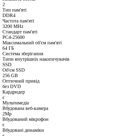
2
Тип пам'яті
DDR4
Частота пам'яті
3200 MHz
Стандарт пам'яті
PC4-25600
Максимальний об'єм пам'яті
64 ГБ
Система зберігання
Типи внутрішніх накопичувачів
SSD
Об'єм SSD
256 GB
Оптичний привід
без DVD
Кардридер
є
Мультимедіа
Вбудована веб-камера
2Mp
Вбудований мікрофон
є
Вбудовані динаміки
є