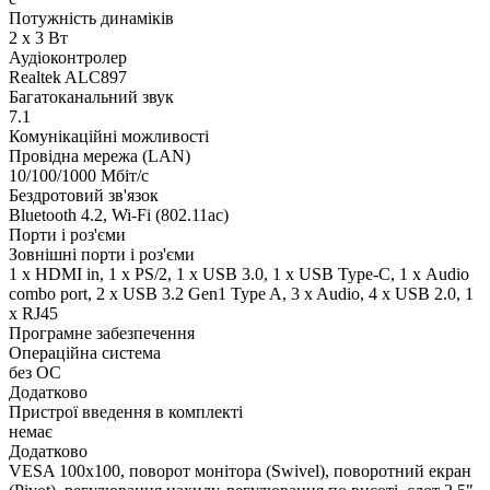
Потужність динаміків
2 x 3 Вт
Аудіоконтролер
Realtek ALC897
Багатоканальний звук
7.1
Комунікаційні можливості
Провідна мережа (LAN)
10/100/1000 Мбіт/с
Бездротовий зв'язок
Bluetooth 4.2, Wi-Fi (802.11ac)
Порти і роз'єми
Зовнішні порти і роз'єми
1 x HDMI in, 1 x PS/2, 1 x USB 3.0, 1 x USB Type-C, 1 х Audio
combo port, 2 x USB 3.2 Gen1 Type A, 3 x Audio, 4 x USB 2.0, 1
x RJ45
Програмне забезпечення
Операційна система
без ОС
Додатково
Пристрої введення в комплекті
немає
Додатково
VESA 100x100, поворот монітора (Swivel), поворотний екран