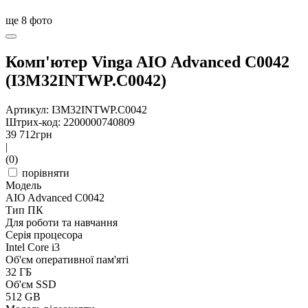
ще
8
фото
Комп'ютер Vinga AIO Advanced C0042
(I3M32INTWP.C0042)
Артикул: I3M32INTWP.C0042
Штрих-код: 2200000740809
39 712
грн
|
(0)
порівняти
Модель
AIO Advanced C0042
Тип ПК
Для роботи та навчання
Серія процесора
Intel Core i3
Об'єм оперативної пам'яті
32 ГБ
Об'єм SSD
512 GB