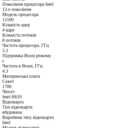
Покоління процесора Intel
12-е покоління
Модель процесора
12100
Кількість ядер
4 ядра
Кількість потоків
8 потоків
Частота процесора, ГГц
3.3
Підтримка Boost режиму
є
Частота в Boost, ГГц
4.3
Материнська плата
Сокет
1700
Чіпсет
Intel H610
Відеокарта
Тип відеокарти
вбудована
Виробник чіпу відеокарти
Intel
Модель відеокарти