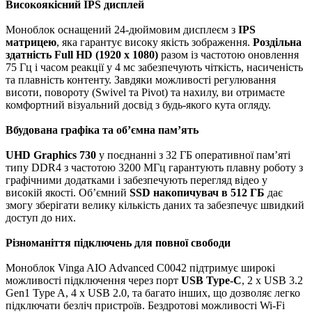
Високоякісний IPS дисплей
Моноблок оснащений 24-дюймовим дисплеєм з
IPS
матрицею
, яка гарантує високу якість зображення.
Роздільна
здатність Full HD (1920 x 1080)
разом із частотою оновлення
75 Гц і часом реакції у 4 мс забезпечують чіткість, насиченість
та плавність контенту. Завдяки можливості регулювання
висоти, повороту (Swivel та Pivot) та нахилу, ви отримаєте
комфортний візуальний досвід з будь-якого кута огляду.
Вбудована графіка та об’ємна пам’ять
UHD Graphics 730
у поєднанні з 32 ГБ оперативної пам’яті
типу DDR4 з частотою 3200 МГц гарантують плавну роботу з
графічними додатками і забезпечують перегляд відео у
високій якості. Об’ємний
SSD накопичувач в 512 ГБ
дає
змогу зберігати велику кількість даних та забезпечує швидкий
доступ до них.
Різноманіття підключень для повної свободи
Моноблок Vinga AIO Advanced C0042 підтримує широкі
можливості підключення через порт
USB Type-C
, 2 x USB 3.2
Gen1 Type A, 4 x USB 2.0, та багато інших, що дозволяє легко
підключати безліч пристроїв. Бездротові можливості Wi-Fi