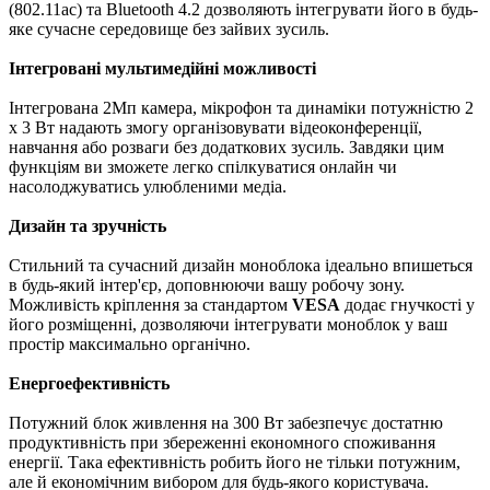
(802.11ac) та Bluetooth 4.2 дозволяють інтегрувати його в будь-
яке сучасне середовище без зайвих зусиль.
Інтегровані мультимедійні можливості
Інтегрована 2Мп камера, мікрофон та динаміки потужністю 2
x 3 Вт надають змогу організовувати відеоконференції,
навчання або розваги без додаткових зусиль. Завдяки цим
функціям ви зможете легко спілкуватися онлайн чи
насолоджуватись улюбленими медіа.
Дизайн та зручність
Стильний та сучасний дизайн моноблока ідеально впишеться
в будь-який інтер'єр, доповнюючи вашу робочу зону.
Можливість кріплення за стандартом
VESA
додає гнучкості у
його розміщенні, дозволяючи інтегрувати моноблок у ваш
простір максимально органічно.
Енергоефективність
Потужний блок живлення на 300 Вт забезпечує достатню
продуктивність при збереженні економного споживання
енергії. Така ефективність робить його не тільки потужним,
але й економічним вибором для будь-якого користувача.