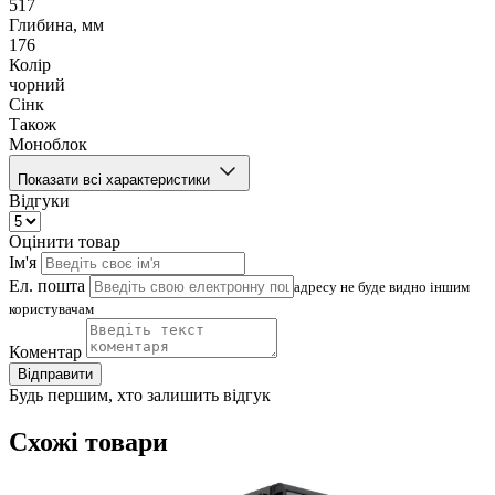
517
Глибина, мм
176
Колір
чорний
Сінк
Також
Моноблок
Показати всі характеристики
Відгуки
Оцінити товар
Ім'я
Ел. пошта
адресу не буде видно іншим
користувачам
Коментар
Відправити
Будь першим, хто залишить відгук
Схожі товари