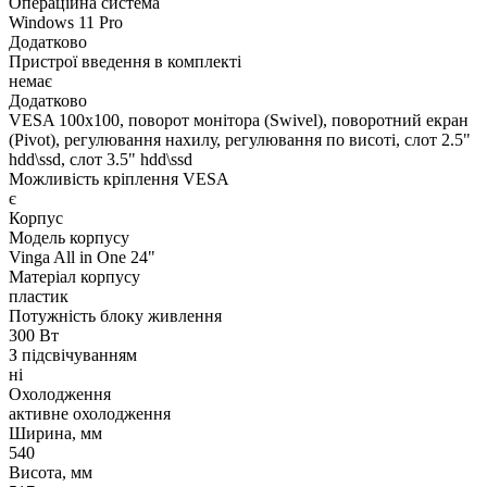
Операційна система
Windows 11 Pro
Додатково
Пристрої введення в комплекті
немає
Додатково
VESA 100x100, поворот монітора (Swivel), поворотний екран
(Pivot), регулювання нахилу, регулювання по висоті, слот 2.5"
hdd\ssd, слот 3.5" hdd\ssd
Можливість кріплення VESA
є
Корпус
Модель корпусу
Vinga All in One 24"
Матеріал корпусу
пластик
Потужність блоку живлення
300 Вт
З підсвічуванням
ні
Охолодження
активне охолодження
Ширина, мм
540
Висота, мм