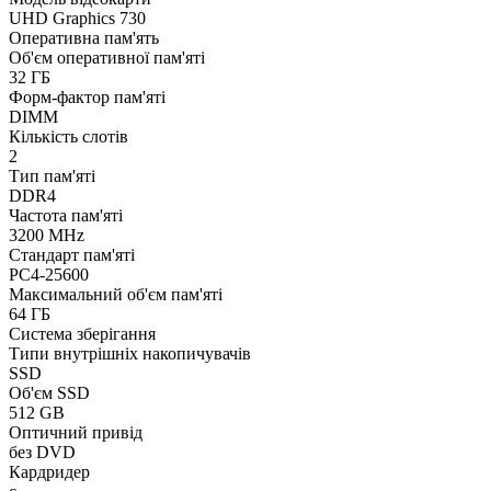
UHD Graphics 730
Оперативна пам'ять
Об'єм оперативної пам'яті
32 ГБ
Форм-фактор пам'яті
DIMM
Кількість слотів
2
Тип пам'яті
DDR4
Частота пам'яті
3200 MHz
Стандарт пам'яті
PC4-25600
Максимальний об'єм пам'яті
64 ГБ
Система зберігання
Типи внутрішніх накопичувачів
SSD
Об'єм SSD
512 GB
Оптичний привід
без DVD
Кардридер