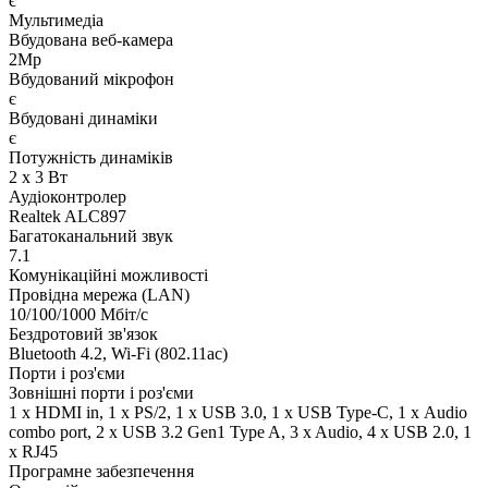
є
Мультимедіа
Вбудована веб-камера
2Mp
Вбудований мікрофон
є
Вбудовані динаміки
є
Потужність динаміків
2 x 3 Вт
Аудіоконтролер
Realtek ALC897
Багатоканальний звук
7.1
Комунікаційні можливості
Провідна мережа (LAN)
10/100/1000 Мбіт/с
Бездротовий зв'язок
Bluetooth 4.2, Wi-Fi (802.11ac)
Порти і роз'єми
Зовнішні порти і роз'єми
1 x HDMI in, 1 x PS/2, 1 x USB 3.0, 1 x USB Type-C, 1 х Audio
combo port, 2 x USB 3.2 Gen1 Type A, 3 x Audio, 4 x USB 2.0, 1
x RJ45
Програмне забезпечення