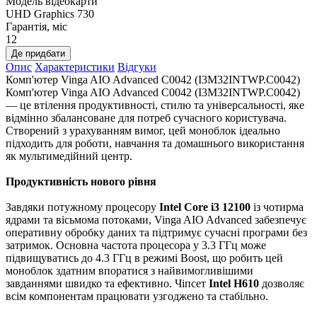
Модель відеокарти
UHD Graphics 730
Гарантія, міс
12
Де придбати
Опис
Характеристики
Відгуки
Комп'ютер Vinga AIO Advanced C0042 (I3M32INTWP.C0042)
Комп'ютер Vinga AIO Advanced C0042 (I3M32INTWP.C0042)
— це втілення продуктивності, стилю та універсальності, яке
відмінно збалансоване для потреб сучасного користувача.
Створений з урахуванням вимог, цей моноблок ідеально
підходить для роботи, навчання та домашнього використання
як мультимедійний центр.
Продуктивність нового рівня
Завдяки потужному процесору
Intel Core i3 12100
із чотирма
ядрами та вісьмома потоками, Vinga AIO Advanced забезпечує
оперативну обробку даних та підтримує сучасні програми без
затримок. Основна частота процесора у 3.3 ГГц може
підвищуватись до 4.3 ГГц в режимі Boost, що робить цей
моноблок здатним впоратися з найвимогливішими
завданнями швидко та ефективно. Чіпсет
Intel H610
дозволяє
всім компонентам працювати узгоджено та стабільно.