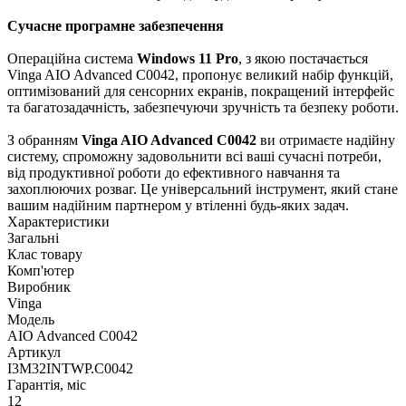
Сучасне програмне забезпечення
Операційна система
Windows 11 Pro
, з якою постачається
Vinga AIO Advanced C0042, пропонує великий набір функцій,
оптимізований для сенсорних екранів, покращений інтерфейс
та багатозадачність, забезпечуючи зручність та безпеку роботи.
З обранням
Vinga AIO Advanced C0042
ви отримаєте надійну
систему, спроможну задовольнити всі ваші сучасні потреби,
від продуктивної роботи до ефективного навчання та
захоплюючих розваг. Це універсальний інструмент, який стане
вашим надійним партнером у втіленні будь-яких задач.
Характеристики
Загальні
Клас товару
Комп'ютер
Виробник
Vinga
Модель
AIO Advanced C0042
Артикул
I3M32INTWP.C0042
Гарантія, міс
12