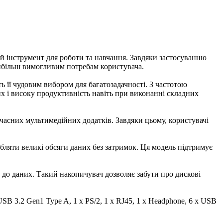
й інструмент для роботи та навчання. Завдяки застосуванню
найбільш вимогливим потребам користувача.
ь її чудовим вибором для багатозадачності. З частотою
их і високу продуктивність навіть при виконанні складних
сучасних мультимедійних додатків. Завдяки цьому, користувачі
бляти великі обсяги даних без затримок. Ця модель підтримує
у до даних. Такий накопичувач дозволяє забути про дискові
B 3.2 Gen1 Type A, 1 x PS/2, 1 x RJ45, 1 x Нeadphone, 6 x USB