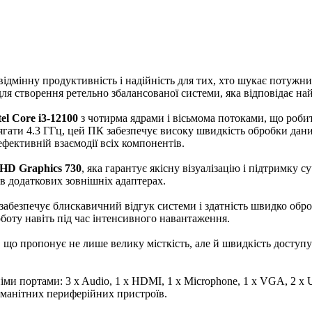
дмінну продуктивність і надійність для тих, хто шукає потужни
ї для створення ретельно збалансованої системи, яка відповідає 
tel Core i3-12100
з чотирма ядрами і вісьмома потоками, що робит
сягати 4.3 ГГц, цей ПК забезпечує високу швидкість обробки дан
ефективній взаємодії всіх компонентів.
HD Graphics 730
, яка гарантує якісну візуалізацію і підтримку 
в додаткових зовнішніх адаптерах.
абезпечує блискавичний відгук системи і здатність швидко обро
боту навіть під час інтенсивного навантаження.
, що пропонує не лише велику місткість, але й швидкість доступ
и портами: 3 x Audio, 1 x HDMI, 1 х Microphone, 1 x VGA, 2 x US
оманітних периферійних пристроїв.