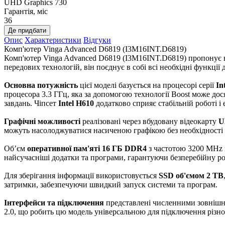
UHD Graphics 730
Гарантія, міс
36
Де придбати
Опис
Характеристики
Відгуки
Комп'ютер Vinga Advanced D6819 (I3M16INT.D6819)
Комп'ютер Vinga Advanced D6819 (I3M16INT.D6819) пропонує ві
передових технологій, він поєднує в собі всі необхідні функці
Основна потужність
цієї моделі базується на процесорі серії
In
процесора 3.3 ГГц, яка за допомогою технології Boost може до
завдань. Чіпсет
Intel H610
додатково сприяє стабільній роботі і 
Графічні можливості
реалізовані через вбудовану відеокарту
U
можуть насолоджуватися насиченою графікою без необхідності 
Об’єм
оперативної пам'яті 16 ГБ DDR4
з частотою 3200 MHz з
найсучасніші додатки та програми, гарантуючи безперебійну ро
Для зберігання інформації використовується
SSD об'ємом 2 TB
затримки, забезпечуючи швидкий запуск системи та програм.
Інтерфейси та підключення
представлені численними зовнішнім
2.0, що робить цю модель універсальною для підключення різн