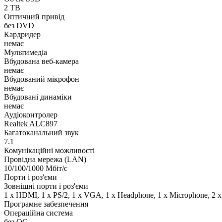
2 TB
Оптичний привід
без DVD
Кардридер
немає
Мультимедіа
Вбудована веб-камера
немає
Вбудований мікрофон
немає
Вбудовані динаміки
немає
Аудіоконтролер
Realtek ALC897
Багатоканальний звук
7.1
Комунікаційні можливості
Провідна мережа (LAN)
10/100/1000 Мбіт/с
Порти і роз'єми
Зовнішні порти і роз'єми
1 x HDMI, 1 x PS/2, 1 x VGA, 1 x Нeadphone, 1 х Microphone, 2 x
Програмне забезпечення
Операційна система
без ОС