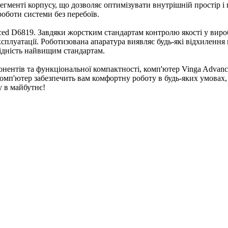
гменті корпусу, що дозволяє оптимізувати внутрішній простір і
роботи системи без перебоїв.
ed D6819. Завдяки жорстким стандартам контролю якості у виробн
сплуатації. Роботизована апаратура виявляє будь-які відхилення 
відність найвищим стандартам.
нентів та функціональної компактності, комп'ютер Vinga Advanc
омп'ютер забезпечить вам комфортну роботу в будь-яких умовах,
 в майбутнє!