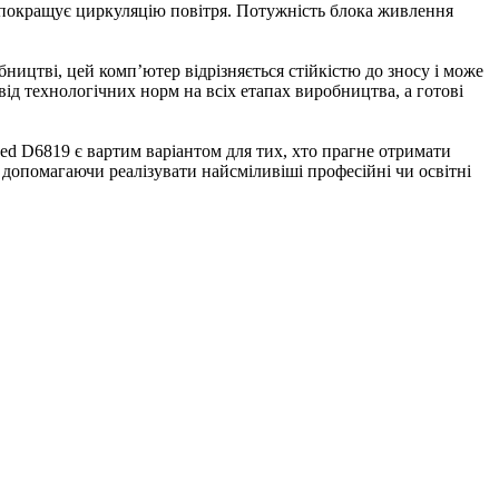
 покращує циркуляцію повітря. Потужність блока живлення
ицтві, цей комп’ютер відрізняється стійкістю до зносу і може
від технологічних норм на всіх етапах виробництва, а готові
ed D6819 є вартим варіантом для тих, хто прагне отримати
 допомагаючи реалізувати найсміливіші професійні чи освітні