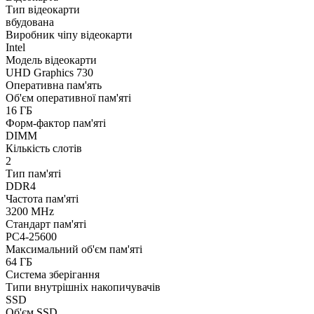
Тип відеокарти
вбудована
Виробник чіпу відеокарти
Intel
Модель відеокарти
UHD Graphics 730
Оперативна пам'ять
Об'єм оперативної пам'яті
16 ГБ
Форм-фактор пам'яті
DIMM
Кількість слотів
2
Тип пам'яті
DDR4
Частота пам'яті
3200 MHz
Стандарт пам'яті
PC4-25600
Максимальний об'єм пам'яті
64 ГБ
Система зберігання
Типи внутрішніх накопичувачів
SSD
Об'єм SSD