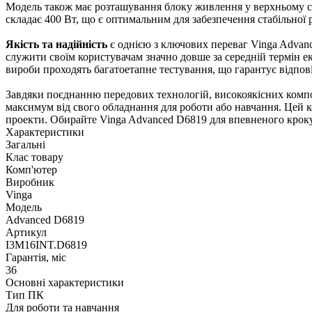
Модель також має розташування блоку живлення у верхньому се
складає 400 Вт, що є оптимальним для забезпечення стабільної 
Якість та надійність
є однією з ключових переваг Vinga Advanc
служити своїм користувачам значно довше за середній термін ек
вироби проходять багатоетапне тестування, що гарантує відпо
Завдяки поєднанню передових технологій, високоякісних компо
максимум від свого обладнання для роботи або навчання. Цей к
проекти. Обирайте Vinga Advanced D6819 для впевненого кроку
Характеристики
Загальні
Клас товару
Комп'ютер
Виробник
Vinga
Модель
Advanced D6819
Артикул
I3M16INT.D6819
Гарантія, міс
36
Основні характеристики
Тип ПК
Для роботи та навчання