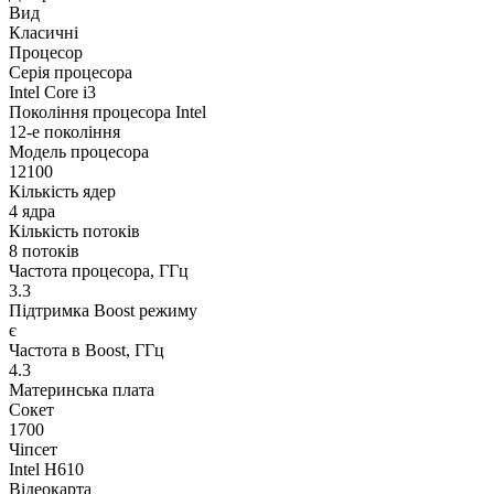
Вид
Класичні
Процесор
Серія процесора
Intel Core i3
Покоління процесора Intel
12-е покоління
Модель процесора
12100
Кількість ядер
4 ядра
Кількість потоків
8 потоків
Частота процесора, ГГц
3.3
Підтримка Boost режиму
є
Частота в Boost, ГГц
4.3
Материнська плата
Сокет
1700
Чіпсет
Intel H610
Відеокарта