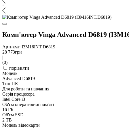
Комп'ютер Vinga Advanced D6819 (I3M1
Артикул: I3M16INT.D6819
28 773
грн
|
(0)
порівняти
Модель
Advanced D6819
Тип ПК
Для роботи та навчання
Серія процесора
Intel Core i3
Об'єм оперативної пам'яті
16 ГБ
Об'єм SSD
2 TB
Модель відеокарти