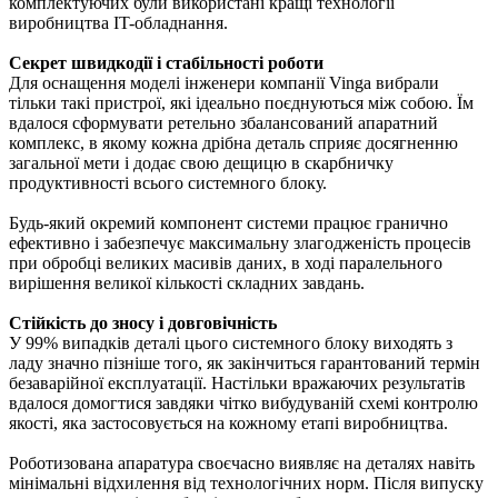
комплектуючих були використані кращі технології
виробництва IT-обладнання.
Секрет швидкодії і стабільності роботи
Для оснащення моделі інженери компанії Vinga вибрали
тільки такі пристрої, які ідеально поєднуються між собою. Їм
вдалося сформувати ретельно збалансований апаратний
комплекс, в якому кожна дрібна деталь сприяє досягненню
загальної мети і додає свою дещицю в скарбничку
продуктивності всього системного блоку.
Будь-який окремий компонент системи працює гранично
ефективно і забезпечує максимальну злагодженість процесів
при обробці великих масивів даних, в ході паралельного
вирішення великої кількості складних завдань.
Стійкість до зносу і довговічність
У 99% випадків деталі цього системного блоку виходять з
ладу значно пізніше того, як закінчиться гарантований термін
безаварійної експлуатації. Настільки вражаючих результатів
вдалося домогтися завдяки чітко вибудуваній схемі контролю
якості, яка застосовується на кожному етапі виробництва.
Роботизована апаратура своєчасно виявляє на деталях навіть
мінімальні відхилення від технологічних норм. Після випуску