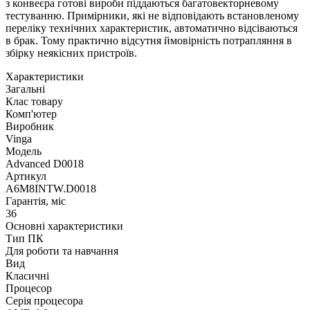
з конвеєра готові вироби піддаються багатовекторневому
тестуванню. Примірники, які не відповідають встановленому
переліку технічних характеристик, автоматично відсіваються
в брак. Тому практично відсутня ймовірність потрапляння в
збірку неякісних пристроїв.
Характеристики
Загальні
Клас товару
Комп'ютер
Виробник
Vinga
Модель
Advanced D0018
Артикул
A6M8INTW.D0018
Гарантія, міс
36
Основні характеристики
Тип ПК
Для роботи та навчання
Вид
Класичні
Процесор
Серія процесора