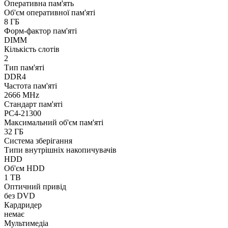
Оперативна пам'ять
Об'єм оперативної пам'яті
8 ГБ
Форм-фактор пам'яті
DIMM
Кількість слотів
2
Тип пам'яті
DDR4
Частота пам'яті
2666 MHz
Стандарт пам'яті
PC4-21300
Максимальний об'єм пам'яті
32 ГБ
Система зберігання
Типи внутрішніх накопичувачів
HDD
Об'єм HDD
1 TB
Оптичний привід
без DVD
Кардридер
немає
Мультимедіа