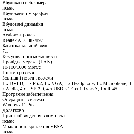
Вбудована веб-камера
немає
Вбудований мікрофон
немає
Вбудовані динаміки
немає
Аудіоконтролер
Realtek ALC887/897
Багатоканальний звук
7.1
Комунікаційні можливості
Провідна мережа (LAN)
10/100/1000 Мбіт/с
Порти і роз'єми
Зовнішні порти і роз'єми
1 x DVI-D, 1 x PS/2, 1 x VGA, 1 x Нeadphone, 1 х Microphone, 3
x Audio, 4 x USB 2.0, 4 x USB 3.1 Gen1 Type-A, 1 x RJ45
Програмне забезпечення
Операційна система
Windows 11 Pro
Додатково
Пристрої введення в комплекті
немає
Можливість кріплення VESA
немає