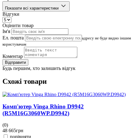
Показати всі характеристики
Відгуки
Оцінити товар
Ім'я
Ел. пошта
адресу не буде видно іншим
користувачам
Коментар
Відправити
Будь першим, хто залишить відгук
Схожі товари
Комп'ютер Vinga Rhino D9942
(R5M16G3060WP.D9942)
(0)
(
48 665
грн
4
порівняти