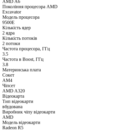
AMD A6
Покоління процесора AMD
Excavator
Модель процесора
9500E
Кількість ядер
2 ядра
Кількість потоків
2 потоки
Частота процесора, ГГц
3.5
Частота в Boost, ГГц
3.8
Материнська плата
Сокет
AM4
Чіпсет
AMD A320
Відеокарта
Тип відеокарти
вбудована
Виробник чіпу відеокарти
AMD
Модель відеокарти
Radeon R5