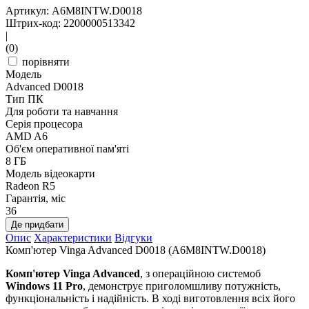
Артикул: A6M8INTW.D0018
Штрих-код: 2200000513342
|
(0)
порівняти
Модель
Advanced D0018
Тип ПК
Для роботи та навчання
Серія процесора
AMD A6
Об'єм оперативної пам'яті
8 ГБ
Модель відеокарти
Radeon R5
Гарантія, міс
36
Де придбати
Опис
Характеристики
Відгуки
Комп'ютер Vinga Advanced D0018 (A6M8INTW.D0018)
Комп'ютер Vinga Advanced
, з операційною системоб
Windows 11 Pro
, демонструє приголомшливу потужність,
функціональність і надійність. В ході виготовлення всіх його