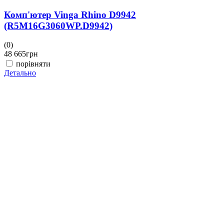
Комп'ютер Vinga Rhino D9942
(R5M16G3060WP.D9942)
(0)
(
48 665
грн
4
порівняти
Детально
Д