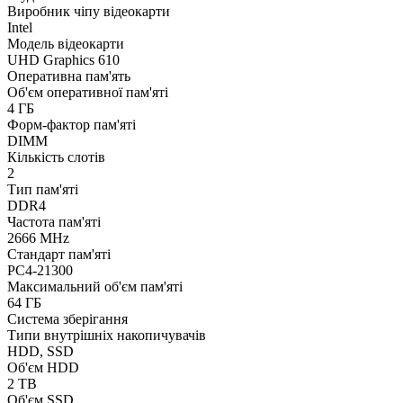
Виробник чіпу відеокарти
Intel
Модель відеокарти
UHD Graphics 610
Оперативна пам'ять
Об'єм оперативної пам'яті
4 ГБ
Форм-фактор пам'яті
DIMM
Кількість слотів
2
Тип пам'яті
DDR4
Частота пам'яті
2666 MHz
Стандарт пам'яті
PC4-21300
Максимальний об'єм пам'яті
64 ГБ
Система зберігання
Типи внутрішніх накопичувачів
HDD, SSD
Об'єм HDD
2 TB
Об'єм SSD