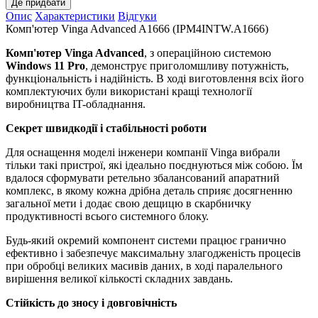
Де придбати
Опис
Характеристики
Відгуки
Комп'ютер Vinga Advanced A1666 (IPM4INTW.A1666)
Комп'ютер Vinga Advanced
, з операційною системою
Windows 11 Pro
, демонструє приголомшливу потужність,
функціональність і надійність. В ході виготовлення всіх його
комплектуючих були використані кращі технології
виробництва IT-обладнання.
Секрет швидкодії і стабільності роботи
Для оснащення моделі інженери компанії Vinga вибрали
тільки такі пристрої, які ідеально поєднуються між собою. Їм
вдалося сформувати ретельно збалансований апаратний
комплекс, в якому кожна дрібна деталь сприяє досягненню
загальної мети і додає свою дещицю в скарбничку
продуктивності всього системного блоку.
Будь-який окремий компонент системи працює гранично
ефективно і забезпечує максимальну злагодженість процесів
при обробці великих масивів даних, в ході паралельного
вирішення великої кількості складних завдань.
Стійкість до зносу і довговічність