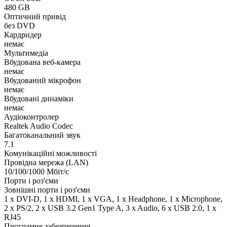
480 GB
Оптичний привід
без DVD
Кардридер
немає
Мультимедіа
Вбудована веб-камера
немає
Вбудований мікрофон
немає
Вбудовані динаміки
немає
Аудіоконтролер
Realtek Audio Codec
Багатоканальний звук
7.1
Комунікаційні можливості
Провідна мережа (LAN)
10/100/1000 Мбіт/с
Порти і роз'єми
Зовнішні порти і роз'єми
1 x DVI-D, 1 x HDMI, 1 x VGA, 1 x Нeadphone, 1 х Microphone,
2 x PS/2, 2 x USB 3.2 Gen1 Type A, 3 x Audio, 6 x USB 2.0, 1 x
RJ45
Програмне забезпечення