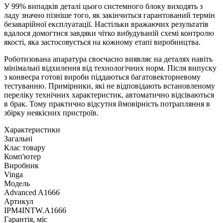
У 99% випадків деталі цього системного блоку виходять з
ладу значно пізніше того, як закінчиться гарантований термін
безаварійної експлуатації. Настільки вражаючих результатів
вдалося домогтися завдяки чітко вибудуваній схемі контролю
якості, яка застосовується на кожному етапі виробництва.
Роботизована апаратура своєчасно виявляє на деталях навіть
мінімальні відхилення від технологічних норм. Після випуску
з конвеєра готові вироби піддаються багатовекторневому
тестуванню. Примірники, які не відповідають встановленому
переліку технічних характеристик, автоматично відсіваються
в брак. Тому практично відсутня ймовірність потрапляння в
збірку неякісних пристроїв.
Характеристики
Загальні
Клас товару
Комп'ютер
Виробник
Vinga
Модель
Advanced A1666
Артикул
IPM4INTW.A1666
Гарантія, міс