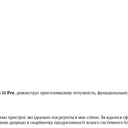
 11 Pro
, демонструє приголомшливу потужність, функціональніст
такі пристрої, які ідеально поєднуються між собою. Їм вдалося 
 свою дещицю в скарбничку продуктивності всього системного бл