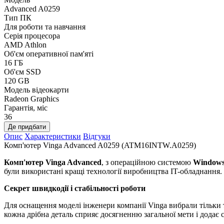
Advanced A0259
Тип ПК
Для роботи та навчання
Серія процесора
AMD Athlon
Об'єм оперативної пам'яті
16 ГБ
Об'єм SSD
120 GB
Модель відеокарти
Radeon Graphics
Гарантія, міс
36
Де придбати
Опис
Характеристики
Відгуки
Комп'ютер Vinga Advanced A0259 (ATM16INTW.A0259)
Комп'ютер Vinga Advanced
, з операційною системою
Windows
були використані кращі технології виробництва IT-обладнання.
Секрет швидкодії і стабільності роботи
Для оснащення моделі інженери компанії Vinga вибрали тільки 
кожна дрібна деталь сприяє досягненню загальної мети і додає