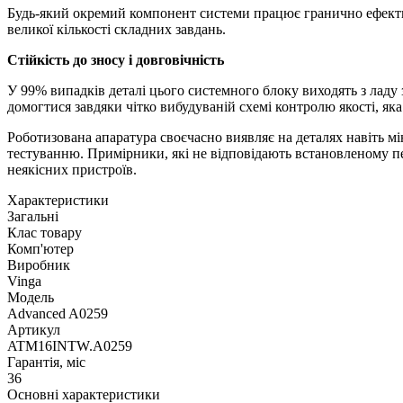
Будь-який окремий компонент системи працює гранично ефектив
великої кількості складних завдань.
Стійкість до зносу і довговічність
У 99% випадків деталі цього системного блоку виходять з ладу 
домогтися завдяки чітко вибудуваній схемі контролю якості, як
Роботизована апаратура своєчасно виявляє на деталях навіть м
тестуванню. Примірники, які не відповідають встановленому пе
неякісних пристроїв.
Характеристики
Загальні
Клас товару
Комп'ютер
Виробник
Vinga
Модель
Advanced A0259
Артикул
ATM16INTW.A0259
Гарантія, міс
36
Основні характеристики