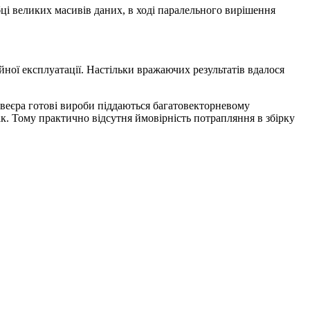
і великих масивів даних, в ході паралельного вирішення
йної експлуатації. Настільки вражаючих результатів вдалося
онвеєра готові вироби піддаються багатовекторневому
к. Тому практично відсутня ймовірність потрапляння в збірку