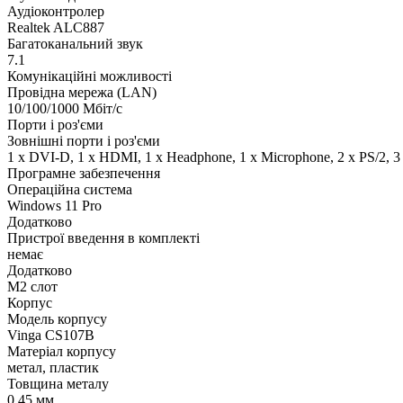
Аудіоконтролер
Realtek ALC887
Багатоканальний звук
7.1
Комунікаційні можливості
Провідна мережа (LAN)
10/100/1000 Мбіт/с
Порти і роз'єми
Зовнішні порти і роз'єми
1 x DVI-D, 1 x HDMI, 1 x Нeadphone, 1 х Microphone, 2 x PS/2, 3
Програмне забезпечення
Операційна система
Windows 11 Pro
Додатково
Пристрої введення в комплекті
немає
Додатково
M2 слот
Корпус
Модель корпусу
Vinga CS107B
Матеріал корпусу
метал, пластик
Товщина металу
0.45 мм