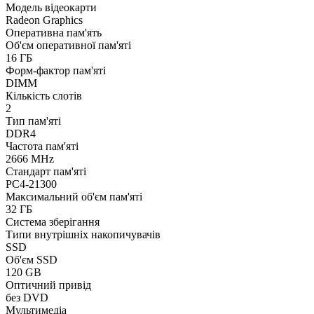
Модель відеокарти
Radeon Graphics
Оперативна пам'ять
Об'єм оперативної пам'яті
16 ГБ
Форм-фактор пам'яті
DIMM
Кількість слотів
2
Тип пам'яті
DDR4
Частота пам'яті
2666 MHz
Стандарт пам'яті
PC4-21300
Максимальний об'єм пам'яті
32 ГБ
Система зберігання
Типи внутрішніх накопичувачів
SSD
Об'єм SSD
120 GB
Оптичний привід
без DVD
Мультимедіа