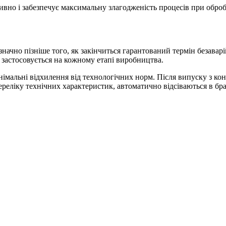
но і забезпечує максимальну злагодженість процесів при обробц
значно пізніше того, як закінчиться гарантований термін безаварі
а застосовується на кожному етапі виробництва.
інімальні відхилення від технологічних норм. Після випуску з к
реліку технічних характеристик, автоматично відсіваються в бра