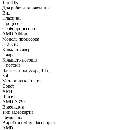
Тип ПК
Для роботи та навчання
Вид
Класичні
Процесор
Серія процесора
AMD Athlon
Модель процесора
3125GE
Кількість ядер
2 ядра
Кількість потоків
4 потоки
Частота процесора, ГГц
3.4
Материнська плата
Сокет
AM4
Чіпсет
AMD A320
Відеокарта
Тип відеокарти
вбудована
Виробник чіпу відеокарти
AMD