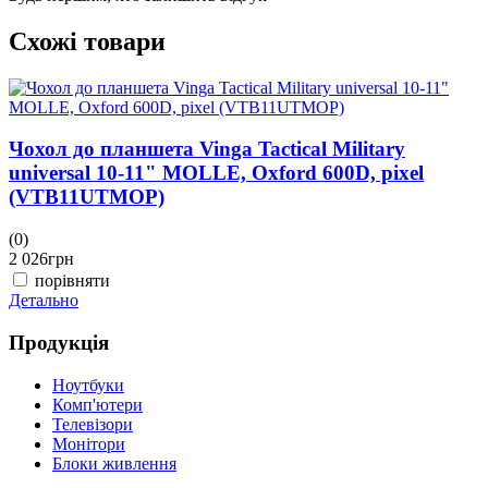
Схожі товари
Чохол до планшета Vinga Tactical Military
universal 10-11" MOLLE, Oxford 600D, pixel
(VTB11UTMOP)
(0)
(
2 026
грн
1
порівняти
Детально
Д
Продукція
Ноутбуки
Комп'ютери
Телевізори
Монітори
Блоки живлення