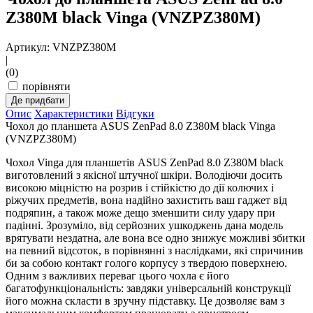
Z380M black Vinga (VNZPZ380M)
Артикул: VNZPZ380M
|
(0)
порівняти
Де придбати
Опис
Характеристики
Відгуки
Чохол до планшета ASUS ZenPad 8.0 Z380M black Vinga
(VNZPZ380M)
Чохол Vinga для планшетів ASUS ZenPad 8.0 Z380M black
виготовлений з якісної штучної шкіри. Володіючи досить
високою міцністю на розрив і стійкістю до дії колючих і
ріжучих предметів, вона надійно захистить ваш гаджет від
подряпин, а також може дещо зменшити силу удару при
падінні. Зрозуміло, від серйозних ушкоджень дана модель
врятувати нездатна, але вона все одно знижує можливі збитки
на певний відсоток, в порівнянні з наслідками, які спричинив
би за собою контакт голого корпусу з твердою поверхнею.
Одним з важливих переваг цього чохла є його
багатофункціональність: завдяки універсальній конструкції
його можна скласти в зручну підставку. Це дозволяє вам з