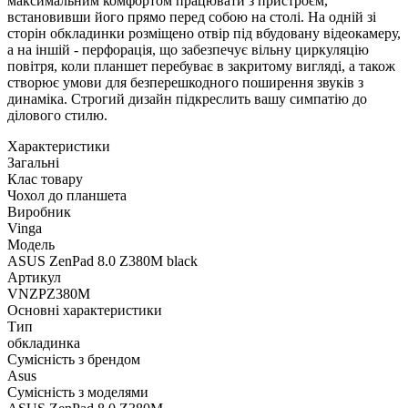
максимальним комфортом працювати з пристроєм,
встановивши його прямо перед собою на столі. На одній зі
сторін обкладинки розміщено отвір під вбудовану відеокамеру,
а на іншій - перфорація, що забезпечує вільну циркуляцію
повітря, коли планшет перебуває в закритому вигляді, а також
створює умови для безперешкодного поширення звуків з
динаміка. Строгий дизайн підкреслить вашу симпатію до
ділового стилю.
Характеристики
Загальні
Клас товару
Чохол до планшета
Виробник
Vinga
Модель
ASUS ZenPad 8.0 Z380M black
Артикул
VNZPZ380M
Основні характеристики
Тип
обкладинка
Сумісність з брендом
Asus
Сумісність з моделями