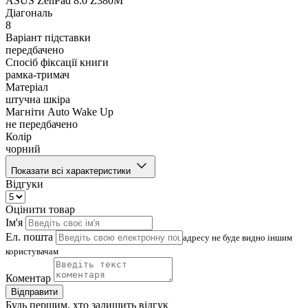
ASUS ZenPad 8.0 Z380M
Діагональ
8
Варіант підставки
передбачено
Спосіб фіксації книги
рамка-тримач
Матеріал
штучна шкіра
Магніти Auto Wake Up
не передбачено
Колір
чорний
Показати всі характеристики
Відгуки
Оцінити товар
Ім'я
Ел. пошта
адресу не буде видно іншим
користувачам
Коментар
Відправити
Будь першим, хто залишить відгук