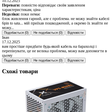
10.12.2025
Переваги:
повністю відповідає своїм заявленим
характеристикам, ціна
Недоліки:
поки немає
блок живлення гарний, але є проблема. не можу знайти кабелі
6pin to sata... мій приїхав пошкоджений, а окремо їх знайти не
можу...
Подобається (
0
)
Не подобається (
0
)
Відповісти
Іван
17.12.2025
вам простіше придбати будь-який кабель на барахолці і
перепінувати, це не велика проблема, можу вам допомогти в
цьому
Подобається (
0
)
Не подобається (
0
)
Відповісти
Схожі товари
(
2