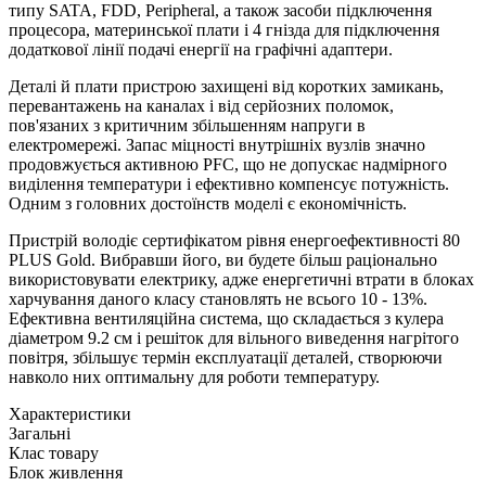
типу SATA, FDD, Peripheral, а також засоби підключення
процесора, материнської плати і 4 гнізда для підключення
додаткової лінії подачі енергії на графічні адаптери.
Деталі й плати пристрою захищені від коротких замикань,
перевантажень на каналах і від серйозних поломок,
пов'язаних з критичним збільшенням напруги в
електромережі. Запас міцності внутрішніх вузлів значно
продовжується активною PFC, що не допускає надмірного
виділення температури і ефективно компенсує потужність.
Одним з головних достоїнств моделі є економічність.
Пристрій володіє сертифікатом рівня енергоефективності 80
PLUS Gold. Вибравши його, ви будете більш раціонально
використовувати електрику, адже енергетичні втрати в блоках
харчування даного класу становлять не всього 10 - 13%.
Ефективна вентиляційна система, що складається з кулера
діаметром 9.2 см і решіток для вільного виведення нагрітого
повітря, збільшує термін експлуатації деталей, створюючи
навколо них оптимальну для роботи температуру.
Характеристики
Загальні
Клас товару
Блок живлення