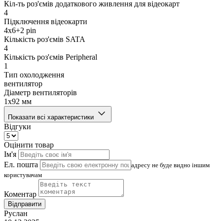
Кіл-ть роз'ємів додаткового живлення для відеокарт
4
Підключення відеокарти
4x6+2 pin
Кількість роз'ємів SATA
4
Кількість роз'ємів Peripheral
1
Тип охолодження
вентилятор
Діаметр вентиляторів
1x92 мм
Показати всі характеристики
Відгуки
Оцінити товар
Ім'я
Ел. пошта
адресу не буде видно іншим
користувачам
Коментар
Відправити
Руслан