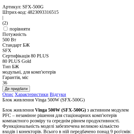
Артикул: SFX-500G
Штрих-код: 4823093316515
|
(2)
порівняти
Потужність
500 Вт
Стандарт БЖ
SFX
Сертифікація 80 PLUS
80 PLUS Gold
Тип БЖ
модульні, для комп'ютерів
Гарантія, міс
36
Де придбати
Опис
Характеристики
Відгуки
Блок живлення Vinga 500W (SFX-500G)
Блок живлення
Vinga 500W (SFX-500G)
з активним модулем
PFC – незамінне рішення для стаціонарних комп'ютерів
компактного розміру та середнім рівнем продуктивності.
Функціональність моделі забезпечена великою кількістю
входів і конекторів. Всього в ній передбачено понад 9 роз'ємів: