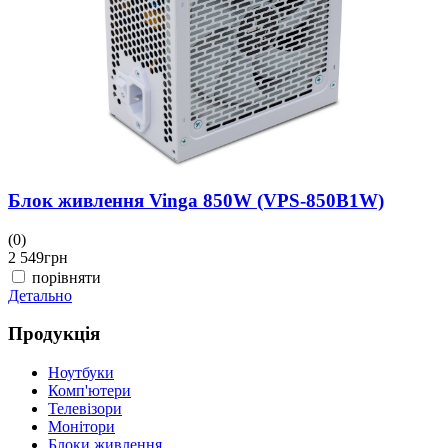
Д
Блок живлення Vinga 850W (VPS-850B1W)
(0)
2 549
грн
порівняти
Детально
Продукція
Ноутбуки
Комп'ютери
Телевізори
Монітори
Блоки живлення