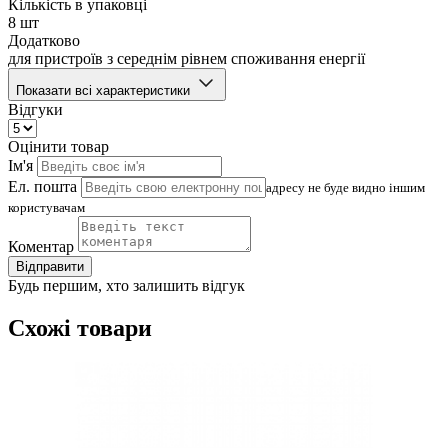
Кількість в упаковці
8 шт
Додатково
для пристроїв з середнім рівнем споживання енергії
Показати всі характеристики
Відгуки
Оцінити товар
Ім'я
Ел. пошта
адресу не буде видно іншим
користувачам
Коментар
Відправити
Будь першим, хто залишить відгук
Схожі товари
(