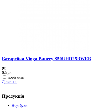
6
Д
Батарейка Vinga Battery S50UHD25BWEB
(0)
62
грн
порівняти
Детально
Продукція
Ноутбуки