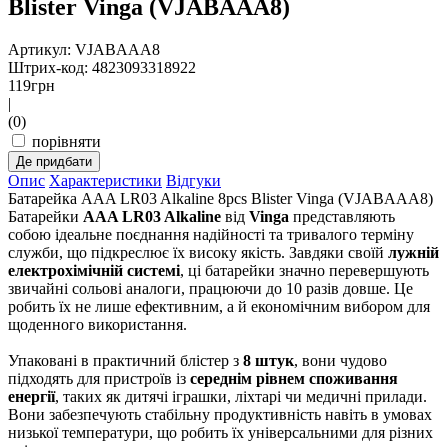
Blister Vinga (VJABAAA8)
Артикул: VJABAAA8
Штрих-код: 4823093318922
119
грн
|
(0)
порівняти
Де придбати
Опис
Характеристики
Відгуки
Батарейка AAA LR03 Alkaline 8pcs Blister Vinga (VJABAAA8)
Батарейки
AAA LR03 Alkaline
від
Vinga
представляють
собою ідеальне поєднання надійності та тривалого терміну
служби, що підкреслює їх високу якість. Завдяки своїй
лужній
електрохімічній системі
, ці батарейки значно перевершують
звичайні сольові аналоги, працюючи до 10 разів довше. Це
робить їх не лише ефективним, а й економічним вибором для
щоденного використання.
Упаковані в практичний блістер з
8 штук
, вони чудово
підходять для пристроїв із
середнім рівнем споживання
енергії
, таких як дитячі іграшки, ліхтарі чи медичні прилади.
Вони забезпечують стабільну продуктивність навіть в умовах
низької температури, що робить їх універсальними для різних