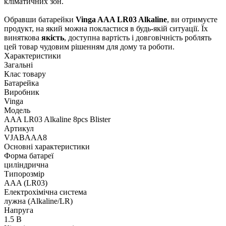
кліматичних зон.
Обравши батарейки
Vinga AAA LR03 Alkaline
, ви отримуєте
продукт, на який можна покластися в будь-якій ситуації. Їх
виняткова
якість
, доступна вартість і довговічність роблять
цей товар чудовим рішенням для дому та роботи.
Характеристики
Загальні
Клас товару
Батарейка
Виробник
Vinga
Модель
AAA LR03 Alkaline 8pcs Blister
Артикул
VJABAAA8
Основні характеристики
Форма батареї
циліндрична
Типорозмір
AAA (LR03)
Електрохімічна система
лужна (Alkaline/LR)
Напруга
1.5 В