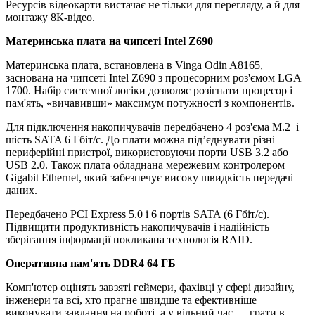
Ресурсів відеокарти вистачає не тільки для перегляду, а й для
монтажу 8К-відео.
Материнська плата на чипсеті Intel Z690
Материнська плата, встановлена в Vinga Odin A8165,
заснована на чипсеті Intel Z690 з процесорним роз'ємом LGA
1700. Набір системної логіки дозволяє розігнати процесор і
пам'ять, «вичавивши» максимум потужності з компонентів.
Для підключення накопичувачів передбачено 4 роз'єма M.2 і
шість SATA 6 Гбіт/с. До плати можна під’єднувати різні
периферійні пристрої, використовуючи порти USB 3.2 або
USB 2.0. Також плата обладнана мережевим контролером
Gigabit Ethernet, який забезпечує високу швидкість передачі
даних.
Передбачено PCI Express 5.0 і 6 портів SATA (6 Гбіт/с).
Підвищити продуктивність накопичувачів і надійність
зберігання інформації покликана технологія RAID.
Оперативна пам'ять DDR4 64 ГБ
Комп'ютер оцінять завзяті геймери, фахівці у сфері дизайну,
інженери та всі, хто прагне швидше та ефективніше
виконувати завдання на роботі, а у вільний час — грати в