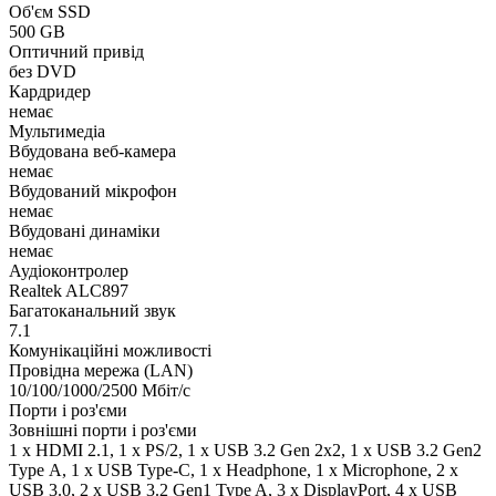
Об'єм SSD
500 GB
Оптичний привід
без DVD
Кардридер
немає
Мультимедіа
Вбудована веб-камера
немає
Вбудований мікрофон
немає
Вбудовані динаміки
немає
Аудіоконтролер
Realtek ALC897
Багатоканальний звук
7.1
Комунікаційні можливості
Провідна мережа (LAN)
10/100/1000/2500 Мбіт/с
Порти і роз'єми
Зовнішні порти і роз'єми
1 x HDMI 2.1, 1 x PS/2, 1 x USB 3.2 Gen 2x2, 1 x USB 3.2 Gen2
Type А, 1 x USB Type-C, 1 x Нeadphone, 1 х Microphone, 2 x
USB 3.0, 2 x USB 3.2 Gen1 Type A, 3 x DisplayPort, 4 x USB