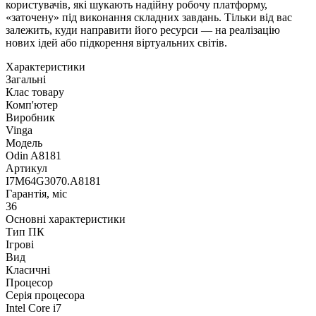
користувачів, які шукають надійну робочу платформу,
«заточену» під виконання складних завдань. Тільки від вас
залежить, куди направити його ресурси — на реалізацію
нових ідей або підкорення віртуальних світів.
Характеристики
Загальні
Клас товару
Комп'ютер
Виробник
Vinga
Модель
Odin A8181
Артикул
I7M64G3070.A8181
Гарантія, міс
36
Основні характеристики
Тип ПК
Ігрові
Вид
Класичні
Процесор
Серія процесора
Intel Core i7