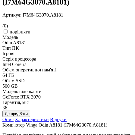
(I7M64G3070.A8181)
Артикул: I7M64G3070.A8181
|
(0)
порівняти
Модель
Odin A8181
Тип ПК
Ігрові
Серія процесора
Intel Core i7
Об'єм оперативної пам'яті
64 ГБ
Об'єм SSD
500 GB
Модель відеокарти
GeForce RTX 3070
Гарантія, міс
36
Де придбати
Опис
Характеристики
Відгуки
Комп'ютер Vinga Odin A8181 (I7M64G3070.A8181)