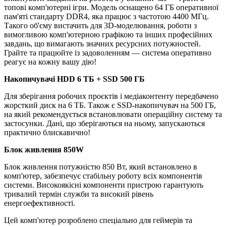
топові комп'ютерні ігри. Модель оснащено 64 ГБ оперативної
пам'яті стандарту DDR4, яка працює з частотою 4400 МГц.
Такого об'єму вистачить для 3D-моделювання, роботи з
вимогливою комп'ютерною графікою та інших професійних
завдань, що вимагають значних ресурсних потужностей.
Грайте та працюйте із задоволенням — система оперативно
реагує на кожну вашу дію!
Накопичувачі HDD 6 TБ + SSD 500 ГБ
Для зберігання робочих проєктів і медіаконтенту передбачено
жорсткий диск на 6 ТБ. Також є SSD-накопичувач на 500 ГБ,
на який рекомендується встановлювати операційну систему та
застосунки. Дані, що зберігаються на ньому, запускаються
практично блискавично!
Блок живлення 850W
Блок живлення потужністю 850 Вт, який встановлено в
комп'ютер, забезпечує стабільну роботу всіх компонентів
системи. Високоякісні компоненти пристрою гарантують
тривалий термін служби та високий рівень
енергоефективності.
Цей комп'ютер розроблено спеціально для геймерів та