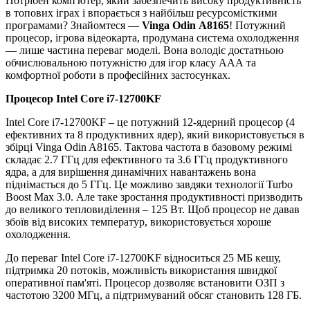
Потрібен комп'ютер, який забезпечить високу продуктивність
в топових іграх і впорається з найбільш ресурсомісткими
програмами? Знайомтеся —
Vinga Odin A8165
! Потужний
процесор, ігрова відеокарта, продумана система охолодження
— лише частина переваг моделі. Вона володіє достатньою
обчислювальною потужністю для ігор класу ААА та
комфортної роботи в професійних застосунках.
Процесор Intel Core i7-12700KF
Intel Core i7-12700KF – це потужний 12-ядерний процесор (4
ефективних та 8 продуктивних ядер), який використовується в
збірці Vinga Odin A8165. Тактова частота в базовому режимі
складає 2.7 ГГц для ефективного та 3.6 ГГц продуктивного
ядра, а для вирішення динамічних навантажень вона
піднімається до 5 ГГц. Це можливо завдяки технології Turbo
Boost Max 3.0. Але таке зростання продуктивності призводить
до великого тепловиділення – 125 Вт. Щоб процесор не давав
збоїв від високих температур, використовується хороше
охолодження.
До переваг Intel Core i7-12700KF відноситься 25 МБ кешу,
підтримка 20 потоків, можливість використання швидкої
оперативної пам'яті. Процесор дозволяє встановити ОЗП з
частотою 3200 МГц, а підтримуваний обсяг становить 128 ГБ.