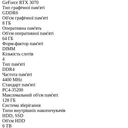
GeForce RTX 3070
Тип графічної пам'яті
GDDR6
Об'єм графічної пам'яті
8 ГБ
Оперативна пам'ять
Об'єм оперативної пам'яті
64 ГБ
Форм-фактор пам'яті
DIMM
Кількість слотів
4
Тип пам'яті
DDR4
Частота пам'яті
4400 MHz
Стандарт пам'яті
PC4-35200
Максимальний об'єм пам'яті
128 ГБ
Система зберігання
Типи внутрішніх накопичувачів
HDD, SSD
Об'єм HDD
6 TB