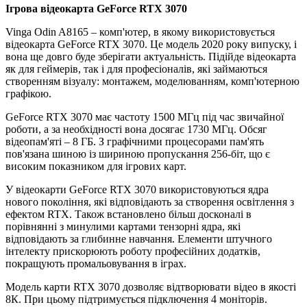
Ігрова відеокарта GeForce RTX 3070
Vinga Odin A8165 – комп'ютер, в якому використовується
відеокарта GeForce RTX 3070. Це модель 2020 року випуску, і
вона ще довго буде зберігати актуальність. Підійде відеокарта
як для геймерів, так і для професіоналів, які займаються
створенням візуалу: монтажем, моделюванням, комп'ютерною
графікою.
GeForce RTX 3070 має частоту 1500 МГц під час звичайної
роботи, а за необхідності вона досягає 1730 МГц. Обсяг
відеопам'яті – 8 ГБ. З графічними процесорами пам'ять
пов'язана шиною із шириною пропускання 256-біт, що є
високим показником для ігрових карт.
У відеокарти GeForce RTX 3070 використовуються ядра
нового покоління, які відповідають за створення освітлення з
ефектом RTX. Також встановлено більш досконалі в
порівнянні з минулими картами тензорні ядра, які
відповідають за глибинне навчання. Елементи штучного
інтелекту прискорюють роботу професійних додатків,
покращують промальовування в іграх.
Модель карти RTX 3070 дозволяє відтворювати відео в якості
8К. При цьому підтримується підключення 4 моніторів.