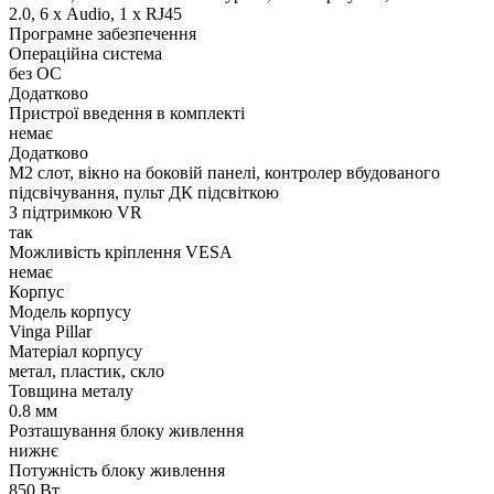
2.0, 6 х Audio, 1 x RJ45
Програмне забезпечення
Операційна система
без ОС
Додатково
Пристрої введення в комплекті
немає
Додатково
M2 слот, вікно на боковій панелі, контролер вбудованого
підсвічування, пульт ДК підсвіткою
З підтримкою VR
так
Можливість кріплення VESA
немає
Корпус
Модель корпусу
Vinga Pillar
Матеріал корпусу
метал, пластик, скло
Товщина металу
0.8 мм
Розташування блоку живлення
нижнє
Потужність блоку живлення
850 Вт