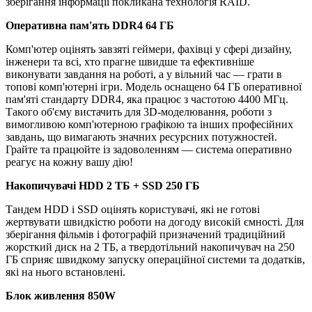
зберігання інформації покликана технологія RAID.
Оперативна пам'ять DDR4 64 ГБ
Комп'ютер оцінять завзяті геймери, фахівці у сфері дизайну,
інженери та всі, хто прагне швидше та ефективніше
виконувати завдання на роботі, а у вільний час — грати в
топові комп'ютерні ігри. Модель оснащено 64 ГБ оперативної
пам'яті стандарту DDR4, яка працює з частотою 4400 МГц.
Такого об'єму вистачить для 3D-моделювання, роботи з
вимогливою комп'ютерною графікою та інших професійних
завдань, що вимагають значних ресурсних потужностей.
Грайте та працюйте із задоволенням — система оперативно
реагує на кожну вашу дію!
Накопичувачі HDD 2 TБ + SSD 250 ГБ
Тандем HDD і SSD оцінять користувачі, які не готові
жертвувати швидкістю роботи на догоду високій ємності. Для
зберігання фільмів і фотографій призначений традиційний
жорсткий диск на 2 ТБ, а твердотільний накопичувач на 250
ГБ сприяє швидкому запуску операційної системи та додатків,
які на нього встановлені.
Блок живлення 850W