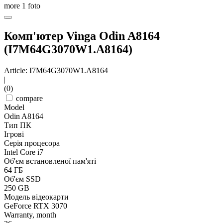
more
1
foto
Комп'ютер Vinga Odin A8164
(I7M64G3070W1.A8164)
Article: I7M64G3070W1.A8164
|
(0)
compare
Model
Odin A8164
Тип ПК
Ігрові
Серія процесора
Intel Core i7
Об'єм встановленої пам'яті
64 ГБ
Об'єм SSD
250 GB
Модель відеокарти
GeForce RTX 3070
Warranty, month