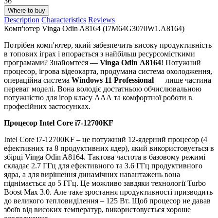
36
Where to buy
Description
Characteristics
Reviews
Комп'ютер Vinga Odin A8164 (I7M64G3070W1.A8164)
Потрібен комп'ютер, який забезпечить високу продуктивність
в топових іграх і впорається з найбільш ресурсомісткими
програмами? Знайомтеся —
Vinga Odin A8164
! Потужний
процесор, ігрова відеокарта, продумана система охолодження,
операційна система
Windows 11 Professional
— лише частина
переваг моделі. Вона володіє достатньою обчислювальною
потужністю для ігор класу ААА та комфортної роботи в
професійних застосунках.
Процесор Intel Core i7-12700KF
Intel Core i7-12700KF – це потужний 12-ядерний процесор (4
ефективних та 8 продуктивних ядер), який використовується в
збірці Vinga Odin A8164. Тактова частота в базовому режимі
складає 2.7 ГГц для ефективного та 3.6 ГГц продуктивного
ядра, а для вирішення динамічних навантажень вона
піднімається до 5 ГГц. Це можливо завдяки технології Turbo
Boost Max 3.0. Але таке зростання продуктивності призводить
до великого тепловиділення – 125 Вт. Щоб процесор не давав
збоїв від високих температур, використовується хороше