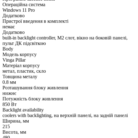
Операційна система
Windows 11 Pro
Додатково
Пристрої введення в комплекті
немає
Додатково
built-in backlight controller, M2 слот, вікно на боковій панелі,
пульт ДК підсвіткою
Body
Модель корпусу
Vinga Pillar
Матеріал корпусу
метал, пластик, скло
Товщина металу
0.8 мм
Розташування блоку живлення
нижнє
Потужність блоку живлення
850 Вт
Backlight availability
coolers with backlighting, на верхній панелі, на задній панелі
Ширина, мм
215
Висота, мм
480