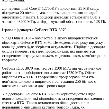
охолодження.
До переваг Intel Core i7-12700KF відноситься 25 МБ кешу,
підтримка 20 потоків, можливість використання швидкої
оперативної пам'яті. Процесор дозволяє встановити ОЗП з
частотою 3200 МГц, а підтримуваний обсяг становить 128 ГБ.
Ігрова відеокарта GeForce RTX 3070
Vinga Odin A8164 – комп'ютер, в якому використовується
відеокарта GeForce RTX 3070. Це модель 2020 року випуску, і
вона ще довго буде зберігати актуальність. Підійде відеокарта
як для геймерів, так і для професіоналів, які займаються
створенням візуалу: монтажем, моделюванням, комп'ютерною
графікою.
GeForce RTX 3070 має частоту 1500 МГц під час звичайної
роботи, а за необхідності вона досягає 1730 МГц. Обсяг
відеопам'яті – 8 ГБ. З графічними процесорами пам'ять
пов'язана шиною із шириною пропускання 256-біт, що є
високим показником для ігрових карт.
У відеокарти GeForce RTX 3070 використовуються ядра
нового покоління, які відповідають за створення освітлення з
ефектом RTX. Також встановлено більш досконалі в
порівнянні з минулими картами тензорні ядра, які