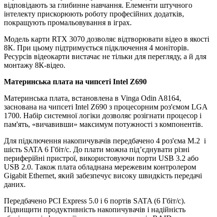
відповідають за глибинне навчання. Елементи штучного
інтелекту прискорюють роботу професійних додатків,
покращують промальовування в іграх.
Модель карти RTX 3070 дозволяє відтворювати відео в якості
8К. При цьому підтримується підключення 4 моніторів.
Ресурсів відеокарти вистачає не тільки для перегляду, а й для
монтажу 8К-відео.
Материнська плата на чипсеті Intel Z690
Материнська плата, встановлена в Vinga Odin A8164,
заснована на чипсеті Intel Z690 з процесорним роз'ємом LGA
1700. Набір системної логіки дозволяє розігнати процесор і
пам'ять, «вичавивши» максимум потужності з компонентів.
Для підключення накопичувачів передбачено 4 роз'єма M.2 і
шість SATA 6 Гбіт/с. До плати можна під’єднувати різні
периферійні пристрої, використовуючи порти USB 3.2 або
USB 2.0. Також плата обладнана мережевим контролером
Gigabit Ethernet, який забезпечує високу швидкість передачі
даних.
Передбачено PCI Express 5.0 і 6 портів SATA (6 Гбіт/с).
Підвищити продуктивність накопичувачів і надійність