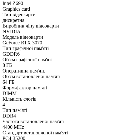
Intel Z690
Graphics card
Тип відеокарти
дискретна
Виробник чіпу відеокарти
NVIDIA
Модель відеокарти
GeForce RTX 3070
Тип графічної пам'яті
GDDR6
Об'єм графічної пам'яті
8 ГБ
Оперативна пам'ять
Об'єм встановленої пам'яті
64 ГБ
Форм-фактор пам'яті
DIMM
Кількість слотів
4
Тип пам'яті
DDR4
Частота встановленої пам'яті
4400 MHz
Стандарт встановленої пам'яті
PC4-35200