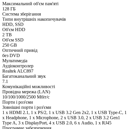
Максимальний об'єм пам'яті
128 ГБ
Система зберігання
Типи внутрішніх накопичувачів
HDD, SSD
Об'єм HDD
2 TB
Об'єм SSD
250 GB
Оптичний привід
без DVD
Мультимедіа
Аудіоконтролер
Realtek ALC897
Багатоканальний звук
7.1
Комунікаційні можливості
Провідна мережа (LAN)
10/100/1000/2500 Мбіт/с
Порти і роз'єми
Зовнішні порти і роз'єми
1 x HDMI 2.1, 1 x PS/2, 1 x USB 3.2 Gen 2x2, 1 x USB Type-C, 1
x Нeadphone, 1 х Microphone, 2 x USB 3.0, 2 x USB 3.2 Gen1
Type A, 3 x DisplayPort, 4 x USB 2.0, 6 х Audio, 1 x RJ45
Програмне забезпечення