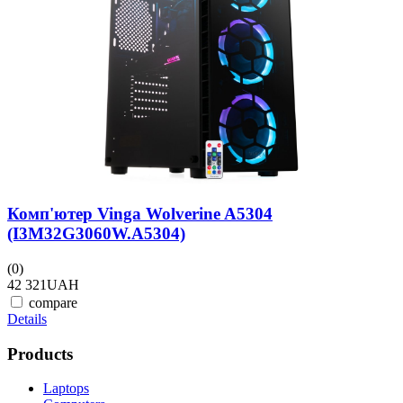
(
4
D
Комп'ютер Vinga Wolverine A5304
(I3M32G3060W.A5304)
(0)
42 321
UAH
compare
Details
Products
Laptops