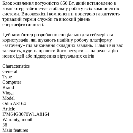
Блок живлення потужністю 850 Вт, який встановлено в
комп'ютер, забезпечує стабільну роботу всіх компонентів
системи. Високоякісні компоненти пристрою гарантують
тривалий термін служби та високий рівень
енергоефективності.
Цей комп'ютер розроблено спеціально для геймерів та
користувачів, які шукають надійну робочу платформу,
«заточену» під виконання складних завдань. Тільки від вас
залежить, куди направити його ресурси — на реалізацію
нових ідей або підкорення віртуальних світів.
Characteristics
General
Type
Computer
Brand
Vinga
Model
Odin A8164
Article
I7M64G3070W1.A8164
Warranty, month
36
Main features