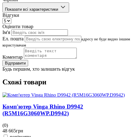
Показати всі характеристики
Відгуки
Оцінити товар
Ім'я
Ел. пошта
адресу не буде видно іншим
користувачам
Коментар
Відправити
Будь першим, хто залишить відгук
Схожі товари
Комп'ютер Vinga Rhino D9942
(R5M16G3060WP.D9942)
(0)
(
48 665
грн
4
порівняти