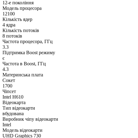
12-е покоління
Модель процесора
12100
Кількість ядер
4 ядра
Кількість потоків
8 потоків
Частота процесора, ГГц
3.3
Підтримка Boost режиму
є
Частота в Boost, ГГц
4.3
Материнська плата
Сокет
1700
Чіпсет
Intel H610
Відеокарта
Тип відеокарти
вбудована
Виробник чіпу відеокарти
Intel
Модель відеокарти
UHD Graphics 730