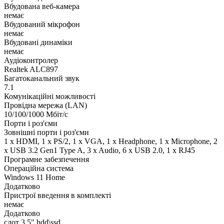
Вбудована веб-камера
немає
Вбудований мікрофон
немає
Вбудовані динаміки
немає
Аудіоконтролер
Realtek ALC897
Багатоканальний звук
7.1
Комунікаційні можливості
Провідна мережа (LAN)
10/100/1000 Мбіт/с
Порти і роз'єми
Зовнішні порти і роз'єми
1 x HDMI, 1 x PS/2, 1 x VGA, 1 x Нeadphone, 1 х Microphone, 2
x USB 3.2 Gen1 Type A, 3 x Audio, 6 x USB 2.0, 1 x RJ45
Програмне забезпечення
Операційна система
Windows 11 Home
Додатково
Пристрої введення в комплекті
немає
Додатково
слот 3.5" hdd\ssd