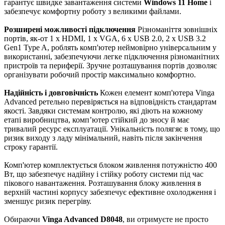
гарантує швидке завантаження системи
Windows 11 Home
і
забезпечує комфортну роботу з великими файлами.
Розширені можливості підключення
Різноманіття зовнішніх
портів, як-от 1 x HDMI, 1 x VGA, 6 x USB 2.0, 2 x USB 3.2
Gen1 Type A, роблять комп'ютер неймовірно універсальним у
використанні, забезпечуючи легке підключення різноманітних
пристроїв та периферії. Зручне розташування портів дозволяє
організувати робочий простір максимально комфортно.
Надійність і довговічність
Кожен елемент комп'ютера Vinga
Advanced ретельно перевіряється на відповідність стандартам
якості. Завдяки системам контролю, які діють на кожному
етапі виробництва, комп’ютер стійкий до зносу й має
тривалий ресурс експлуатації. Унікальність полягяє в тому, що
ризик виходу з ладу мінімальний, навіть після закінчення
строку гарантії.
Комп'ютер комплектується блоком живлення потужністю 400
Вт, що забезпечує надійну і стійку роботу системи під час
пікового навантаження. Розташування блоку живлення в
верхній частині корпусу забезпечує ефективне охолодження і
зменшує ризик перегріву.
Обираючи
Vinga Advanced D8048
, ви отримуєте не просто