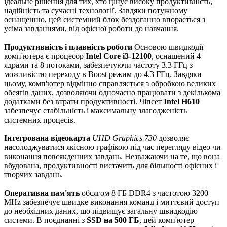
ідеальне рішення для тих, хто цінує високу продуктивність,
надійність та сучасні технології. Завдяки потужному
оснащенню, цей системний блок бездоганно впорається з
усіма завданнями, від офісної роботи до навчання.
Продуктивність і плавність роботи
Основою швидкодії
комп'ютера є процесор
Intel Core i3-12100
, оснащений 4
ядрами та 8 потоками, забезпечуючи частоту 3.3 ГГц з
можливістю переходу в Boost режим до 4.3 ГГц. Завдяки
цьому, комп'ютер відмінно справляється з обробкою великих
обсягів даних, дозволяючи одночасно працювати з декількома
додатками без втрати продуктивності. Чіпсет
Intel H610
забезпечує стабільність і максимальну злагодженість
системних процесів.
Інтегрована відеокарта
UHD Graphics 730
дозволяє
насолоджуватися якісною графікою під час перегляду відео чи
виконання повсякденних завдань. Незважаючи на те, що вона
вбудована, продуктивності вистачить для більшості офісних і
творчих завдань.
Оперативна пам'ять
обсягом 8 ГБ DDR4 з частотою 3200
MHz забезпечує швидке виконання команд і миттєвий доступ
до необхідних даних, що підвищує загальну швидкодію
системи. В поєднанні з
SSD на 500 ГБ
, цей комп'ютер