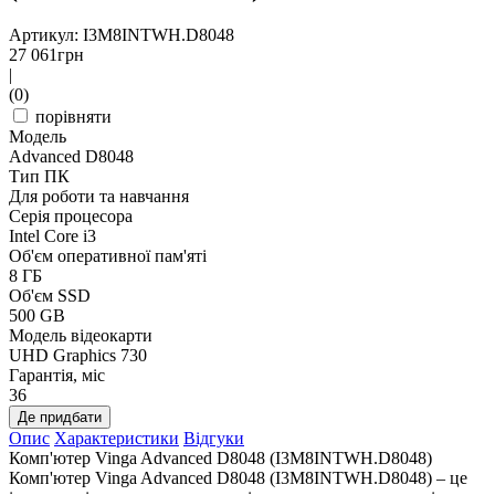
Артикул: I3M8INTWH.D8048
27 061
грн
|
(0)
порівняти
Модель
Advanced D8048
Тип ПК
Для роботи та навчання
Серія процесора
Intel Core i3
Об'єм оперативної пам'яті
8 ГБ
Об'єм SSD
500 GB
Модель відеокарти
UHD Graphics 730
Гарантія, міс
36
Де придбати
Опис
Характеристики
Відгуки
Комп'ютер Vinga Advanced D8048 (I3M8INTWH.D8048)
Комп'ютер Vinga Advanced D8048 (I3M8INTWH.D8048) – це