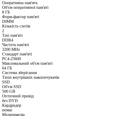
Оперативна пам'ять
Об'єм оперативної пам'яті
8 ГБ
Форм-фактор пам'яті
DIMM
Кількість слотів
2
Тип пам'яті
DDR4
Частота пам'яті
3200 MHz
Стандарт пам'яті
PC4-25600
Максимальний об'єм пам'яті
64 ГБ
Система зберігання
Типи внутрішніх накопичувачів
SSD
Об'єм SSD
500 GB
Оптичний привід
без DVD
Кардридер
немає
Мультимедіа