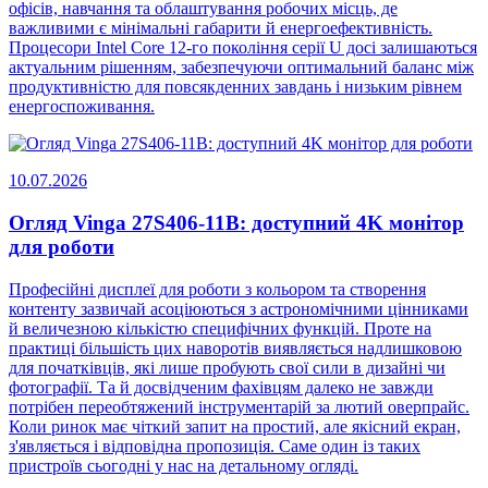
офісів, навчання та облаштування робочих місць, де
важливими є мінімальні габарити й енергоефективність.
Процесори Intel Core 12-го покоління серії U досі залишаються
актуальним рішенням, забезпечуючи оптимальний баланс між
продуктивністю для повсякденних завдань і низьким рівнем
енергоспоживання.
10.07.2026
Огляд Vinga 27S406-11B: доступний 4K монітор
для роботи
Професійні дисплеї для роботи з кольором та створення
контенту зазвичай асоціюються з астрономічними цінниками
й величезною кількістю специфічних функцій. Проте на
практиці більшість цих наворотів виявляється надлишковою
для початківців, які лише пробують свої сили в дизайні чи
фотографії. Та й досвідченим фахівцям далеко не завжди
потрібен переобтяжений інструментарій за лютий оверпрайс.
Коли ринок має чіткий запит на простий, але якісний екран,
з'являється і відповідна пропозиція. Саме один із таких
пристроїв сьогодні у нас на детальному огляді.