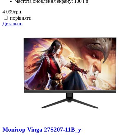
Частота оновлення екрану:
100 Гц
4 099
грн.
порівняти
Детально
Монітор Vinga 27S207-11B_у