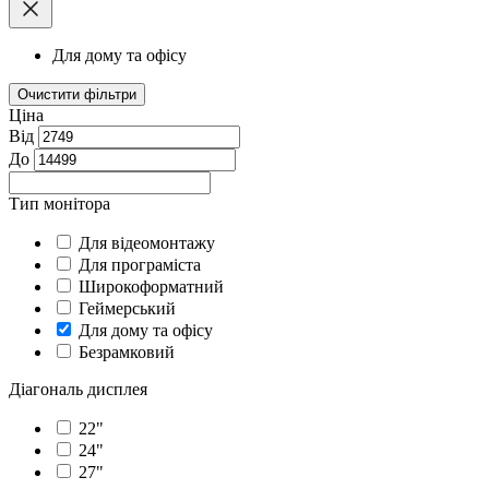
Для дому та офісу
Очистити фільтри
Ціна
Від
До
Тип монітора
Для відеомонтажу
Для програміста
Широкоформатний
Геймерський
Для дому та офісу
Безрамковий
Діагональ дисплея
22"
24"
27"