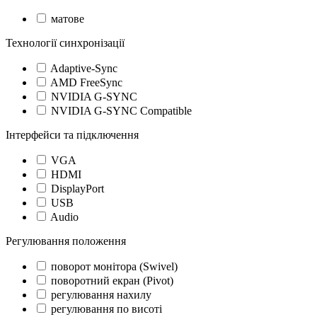
матове
Технології синхронізації
Adaptive-Sync
AMD FreeSync
NVIDIA G-SYNC
NVIDIA G-SYNC Compatible
Інтерфейси та підключення
VGA
HDMI
DisplayPort
USB
Audio
Регулювання положення
поворот монітора (Swivel)
поворотний екран (Pivot)
регулювання нахилу
регулювання по висоті