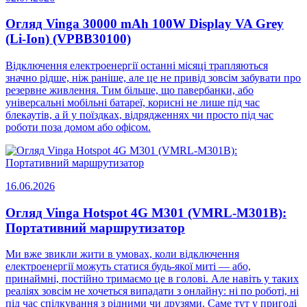
Огляд Vinga 30000 mAh 100W Display VA Grey
(Li-Ion) (VPBB30100)
Відключення електроенергії останні місяці трапляються
значно рідше, ніж раніше, але це не привід зовсім забувати про
резервне живлення. Тим більше, що павербанки, або
універсальні мобільні батареї, корисні не лише під час
блекаутів, а й у поїздках, відрядженнях чи просто під час
роботи поза домом або офісом.
16.06.2026
Огляд Vinga Hotspot 4G M301 (VMRL-M301B):
Портативний маршрутизатор
Ми вже звикли жити в умовах, коли відключення
електроенергії можуть статися будь-якої миті — або,
принаймні, постійно тримаємо це в голові. Але навіть у таких
реаліях зовсім не хочеться випадати з онлайну: ні по роботі, ні
під час спілкування з рідними чи друзями. Саме тут у пригоді