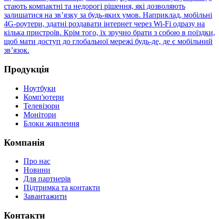
стають компактні та недорогі рішення, які дозволяють
залишатися на зв’язку за будь-яких умов. Наприклад, мобільні
4G-роутери, здатні роздавати інтернет через Wi-Fi одразу на
кілька пристроїв. Крім того, їх зручно брати з собою в поїздки,
щоб мати доступ до глобальної мережі будь-де, де є мобільний
зв’язок.
Продукція
Ноутбуки
Комп'ютери
Телевізори
Монітори
Блоки живлення
Компанія
Про нас
Новини
Для партнерів
Підтримка та контакти
Завантажити
Контакти