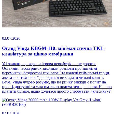
03.07.2026
Огляд Vinga KBGM-110: мінімалістична TKL-
клавіатура за ціною мембранки
Усі звикли, що хороша ігрова периферія — це дорого.
Останнім часом ринок захопили розмови про магнітні
перемикачі, бездротові технології та шалені геймерські герци,
але за такі технології доводиться викладати чималі кошти.
Втім, Vinga чудово розуміє, що на ринку завжди є попит на
прості, доступні та максимально прагматичні рішення. Навіщо
платити більше, якщо хочеться просто спробувати «класику»?
02.07.2026