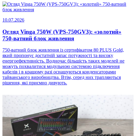
10.07.2026
Огляд Vinga 750W (VPS-750GV3): «золотий»
750-ватний блок живлення
750-ватний блок живлення із сертифікатом 80 PLUS Gold,
який пропонує достатній запас потужності та високу
енергоефективність. Водночас більшість таких моделей не
можуть похвалитися модульною системою підключення
кабелів і в кращому разі оснащуються конденсаторами
тайванського виробництва. Втім, серед них трапляються
рішення, які приємно дивують.