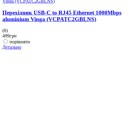
Перехідник USB-C to RJ45 Ethernet 1000Mbps
aluminium Vinga (VCPATC2GBLNS)
(0)
(
499
грн
3
порівняти
Детально
Д