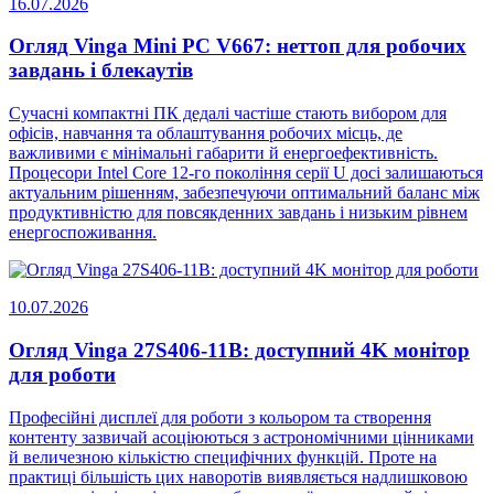
16.07.2026
Огляд Vinga Mini PC V667: неттоп для робочих
завдань і блекаутів
Сучасні компактні ПК дедалі частіше стають вибором для
офісів, навчання та облаштування робочих місць, де
важливими є мінімальні габарити й енергоефективність.
Процесори Intel Core 12-го покоління серії U досі залишаються
актуальним рішенням, забезпечуючи оптимальний баланс між
продуктивністю для повсякденних завдань і низьким рівнем
енергоспоживання.
10.07.2026
Огляд Vinga 27S406-11B: доступний 4K монітор
для роботи
Професійні дисплеї для роботи з кольором та створення
контенту зазвичай асоціюються з астрономічними цінниками
й величезною кількістю специфічних функцій. Проте на
практиці більшість цих наворотів виявляється надлишковою