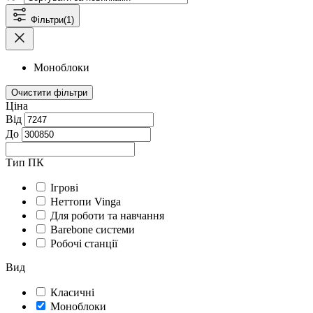
Фільтри
(1)
Моноблоки
Очистити фільтри
Ціна
Від
До
Тип ПК
Ігрові
Неттопи Vinga
Для роботи та навчання
Barebone системи
Робочі станції
Вид
Класичні
Моноблоки