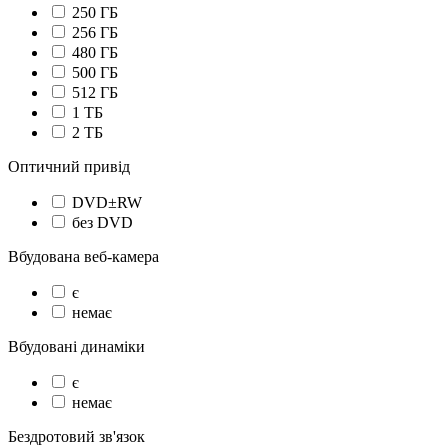
250 ГБ
256 ГБ
480 ГБ
500 ГБ
512 ГБ
1 TБ
2 TБ
Оптичний привід
DVD±RW
без DVD
Вбудована веб-камера
є
немає
Вбудовані динаміки
є
немає
Бездротовий зв'язок