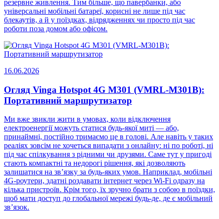
резервне живлення. Тим більше, що павербанки, або
універсальні мобільні батареї, корисні не лише під час
блекаутів, а й у поїздках, відрядженнях чи просто під час
роботи поза домом або офісом.
16.06.2026
Огляд Vinga Hotspot 4G M301 (VMRL-M301B):
Портативний маршрутизатор
Ми вже звикли жити в умовах, коли відключення
електроенергії можуть статися будь-якої миті — або,
принаймні, постійно тримаємо це в голові. Але навіть у таких
реаліях зовсім не хочеться випадати з онлайну: ні по роботі, ні
під час спілкування з рідними чи друзями. Саме тут у пригоді
стають компактні та недорогі рішення, які дозволяють
залишатися на зв’язку за будь-яких умов. Наприклад, мобільні
4G-роутери, здатні роздавати інтернет через Wi-Fi одразу на
кілька пристроїв. Крім того, їх зручно брати з собою в поїздки,
щоб мати доступ до глобальної мережі будь-де, де є мобільний
зв’язок.