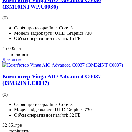
Комп'ютер Vinga AIO Advanced C0036
(I3M16INTWP.C0036)
(0)
Серія процесора:
Intel Core i3
Модель відеокарти:
UHD Graphics 730
Об'єм оперативної пам'яті:
16 ГБ
45 005
грн.
порівняти
Детально
Комп'ютер Vinga AIO Advanced C0037
(I3M32INT.C0037)
(0)
Серія процесора:
Intel Core i3
Модель відеокарти:
UHD Graphics 730
Об'єм оперативної пам'яті:
32 ГБ
32 861
грн.
порівняти