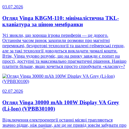
03.07.2026
Огляд Vinga KBGM-110: мінімалістична TKL-
клавіатура за ціною мембранки
Усі звикли, що хороша ігрова периферія — це дорого.
Останнім часом ринок захопили розмови про магнітні
перемикачі, бездротові технології та шалені геймерські герци,
але за такі технології доводиться викладати чималі кошти.
Втім, Vinga чудово розуміє, що на ринку завжди є попит на
прості, доступні та максимально прагматичні рішення. Навіщо
платити більше, якщо хочеться просто спробувати «класику»?
02.07.2026
Огляд Vinga 30000 mAh 100W Display VA Grey
(Li-Ion) (VPBB30100)
Відключення електроенергії останні місяці трапляються
значно рідше, ніж раніше, але це не привід зовсім забувати про