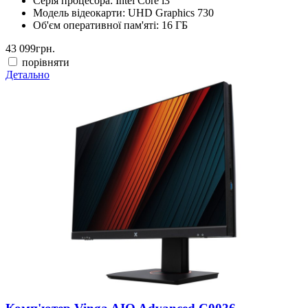
Серія процесора:
Intel Core i3
Модель відеокарти:
UHD Graphics 730
Об'єм оперативної пам'яті:
16 ГБ
43 099
грн.
порівняти
Детально