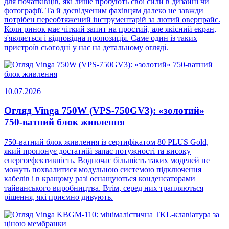
для початківців, які лише пробують свої сили в дизайні чи
фотографії. Та й досвідченим фахівцям далеко не завжди
потрібен переобтяжений інструментарій за лютий оверпрайс.
Коли ринок має чіткий запит на простий, але якісний екран,
з'являється і відповідна пропозиція. Саме один із таких
пристроїв сьогодні у нас на детальному огляді.
10.07.2026
Огляд Vinga 750W (VPS-750GV3): «золотий»
750-ватний блок живлення
750-ватний блок живлення із сертифікатом 80 PLUS Gold,
який пропонує достатній запас потужності та високу
енергоефективність. Водночас більшість таких моделей не
можуть похвалитися модульною системою підключення
кабелів і в кращому разі оснащуються конденсаторами
тайванського виробництва. Втім, серед них трапляються
рішення, які приємно дивують.